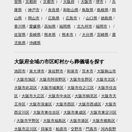
賀県
京都府
（
京都市
）
大阪府
（
大阪市
堺市
）
兵
庫県
（
神戸市
）
奈良県
和歌山県
鳥取県
島根県
岡
山県
（
岡山市
）
広島県
（
広島市
）
山口県
徳島県
香川県
愛媛県
高知県
福岡県
（
北九州市
福岡市
）
佐賀県
長崎県
熊本県
（
熊本市
）
大分県
宮崎県
鹿
児島県
沖縄県
大阪府全域の市区町村から葬儀場を探す
池田市
泉大津市
泉佐野市
和泉市
茨木市
大阪狭山市
大阪市旭区
大阪市阿倍野区
大阪市生野区
大阪市北区
大阪市此花区
大阪市城東区
大阪市住之江区
大阪市住吉
区
大阪市大正区
大阪市中央区
大阪市鶴見区
大阪市天
王寺区
大阪市浪速区
大阪市西区
大阪市西成区
大阪市
西淀川区
大阪市東住吉区
大阪市東成区
大阪市東淀川区
大阪市平野区
大阪市福島区
大阪市港区
大阪市都島区
大阪市淀川区
貝塚市
柏原市
交野市
門真市
河内長野