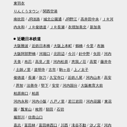
東羽衣
りんくうタウン
関西空港
南吹田
JR淡路
城北公園通
JR野江
高井田中央
ＪＲ河
内永和
ＪＲ俊徳道
ＪＲ長瀬
衣摺加美北
新加美
近畿日本鉄道
大阪難波
近鉄日本橋
大阪上本町
鶴橋
今里
布施
大阪阿部野橋
河堀口
北田辺
今川
針中野
矢田
河内
天美
布忍
高見ノ里
河内松原
恵我ノ荘
高鷲
藤井寺
土師ノ里
道明寺
古市
駒ヶ谷
上ノ太子
俊徳道
長瀬
弥刀
久宝寺口
近鉄八尾
河内山本
高安
恩智
法善寺
堅下
安堂
河内国分
大阪教育大前
柏原南口
柏原
河内永和
河内小阪
八戸ノ里
若江岩田
河内花園
東花
園
瓢箪山
枚岡
額田
石切
服部川
信貴山口
喜志
富田林
富田林西口
川西
滝谷不動
汐ノ宮
河内