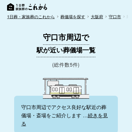
1日葬・家族葬のこれから
葬儀場を探す
大阪府
守口市
駅
守口市周辺で
駅が近い葬儀場一覧
(総件数5件)
守口市周辺でアクセス良好な駅近の葬
儀場・斎場をご紹介します
…
続きを見
る