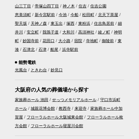
山三丁目
帝塚山四丁目
神ノ木
住吉
住吉公園
恵美須町
新今宮駅前
今池
今船
松田町
北天下茶屋
聖天坂
天神ノ森
東玉出
塚西
東粉浜
住吉鳥居前
細
井川
安立町
我孫子道
大和川
高須神社
綾ノ町
神明
町
妙国寺前
花田口
大小路
宿院
寺地町
御陵前
東
湊
石津北
石津
船尾
浜寺駅前
能勢電鉄
光風台
ときわ台
妙見口
大阪府の人気の葬儀場から探す
家族葬ホール 池田
せっつメモリアルホール
守口市浜町
ホール
城親花博会館
教西寺
来迎寺
家族葬ホール中加
賀屋
フローラルホール大阪城東会館
フローラルホール枚
方会館
フローラルホール寝屋川会館