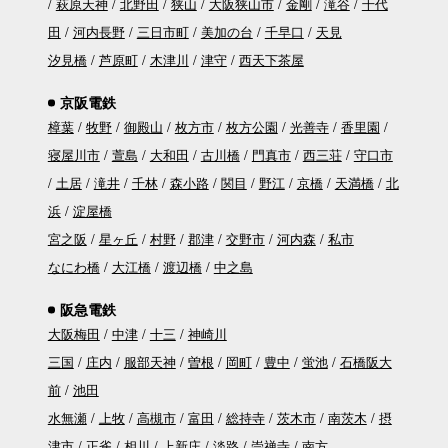
萩原天神
北野田
狭山
大阪狭山市
金剛
滝谷
千代
田
河内長野
三日市町
美加の台
千早口
天見
汐見橋
芦原町
木津川
津守
西天下茶屋
京阪電鉄
樟葉
牧野
御殿山
枚方市
枚方公園
光善寺
香里園
寝屋川市
萱島
大和田
古川橋
門真市
西三荘
守口市
土居
滝井
千林
森小路
関目
野江
京橋
天満橋
北
浜
淀屋橋
宮之阪
星ヶ丘
村野
郡津
交野市
河内森
私市
なにわ橋
大江橋
渡辺橋
中之島
阪急電鉄
大阪梅田
中津
十三
神崎川
三国
庄内
服部天神
曽根
岡町
豊中
蛍池
石橋阪大
前
池田
水無瀬
上牧
高槻市
富田
総持寺
茨木市
南茨木
摂
津市
正雀
相川
上新庄
淡路
崇禅寺
南方