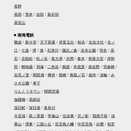
長野
長田
荒本
吉田
新石切
高安山
南海電鉄
難波
新今宮
天下茶屋
岸里玉出
粉浜
住吉大社
住ノ
江
七道
堺
湊
石津川
諏訪ノ森
浜寺公園
羽衣
高
石
北助松
松ノ浜
泉大津
忠岡
春木
和泉大宮
岸和
田
蛸地蔵
貝塚
二色浜
鶴原
井原里
泉佐野
羽倉崎
吉見ノ里
岡田浦
樽井
尾崎
鳥取ノ荘
箱作
淡輪
み
さき公園
孝子
りんくうタウン
関西空港
伽羅橋
高師浜
深日町
深日港
多奈川
今宮戎
萩ノ茶屋
帝塚山
住吉東
沢ノ町
我孫子前
浅
香山
堺東
三国ヶ丘
百舌鳥八幡
中百舌鳥
白鷺
初芝