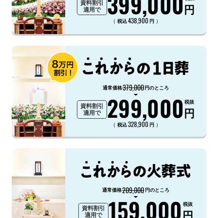
399,000
資料割引
円
適用で
438,900
（
）
税込
円
379,000
通常価格
円のところ
299,000
税抜
資料割引
円
適用で
328,900
（
）
税込
円
209,000
通常価格
円のところ
159,000
税抜
資料割引
円
適用で