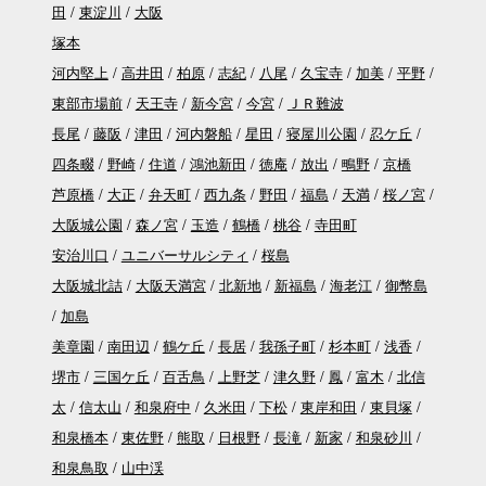
田
東淀川
大阪
塚本
河内堅上
高井田
柏原
志紀
八尾
久宝寺
加美
平野
東部市場前
天王寺
新今宮
今宮
ＪＲ難波
長尾
藤阪
津田
河内磐船
星田
寝屋川公園
忍ケ丘
四条畷
野崎
住道
鴻池新田
徳庵
放出
鴫野
京橋
芦原橋
大正
弁天町
西九条
野田
福島
天満
桜ノ宮
大阪城公園
森ノ宮
玉造
鶴橋
桃谷
寺田町
安治川口
ユニバーサルシティ
桜島
大阪城北詰
大阪天満宮
北新地
新福島
海老江
御幣島
加島
美章園
南田辺
鶴ケ丘
長居
我孫子町
杉本町
浅香
堺市
三国ケ丘
百舌鳥
上野芝
津久野
鳳
富木
北信
太
信太山
和泉府中
久米田
下松
東岸和田
東貝塚
和泉橋本
東佐野
熊取
日根野
長滝
新家
和泉砂川
和泉鳥取
山中渓