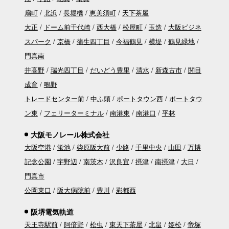
扇町
北浜
長堀橋
恵美須町
天下茶屋
大正
ドーム前千代崎
西大橋
松屋町
玉造
大阪ビジネ
スパーク
京橋
蒲生四丁目
今福鶴見
横堤
鶴見緑地
門真南
井高野
瑞光四丁目
だいどう豊里
清水
新森古市
関目
成育
鴫野
トレードセンター前
中ふ頭
ポートタウン西
ポートタウ
ン東
フェリーターミナル
南港東
南港口
平林
大阪モノレール株式会社
大阪空港
蛍池
柴原阪大前
少路
千里中央
山田
万博
記念公園
宇野辺
南茨木
沢良宜
摂津
南摂津
大日
門真市
公園東口
阪大病院前
豊川
彩都西
阪堺電気軌道
天王寺駅前
阿倍野
松虫
東天下茶屋
北畠
姫松
帝塚