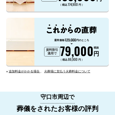
174,900
（
）
税込
円
129,000
通常価格
円のところ
79,000
税抜
資料割引
円
適用で
86,900
（
）
税込
円
※
追加料金がかかる場合
、
火葬場に支払う火葬料金について
守口市周辺で
葬儀をされたお客様の評判