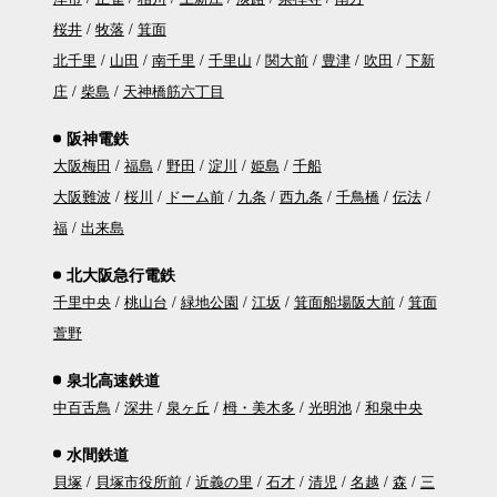
桜井
牧落
箕面
北千里
山田
南千里
千里山
関大前
豊津
吹田
下新
庄
柴島
天神橋筋六丁目
阪神電鉄
大阪梅田
福島
野田
淀川
姫島
千船
大阪難波
桜川
ドーム前
九条
西九条
千鳥橋
伝法
福
出来島
北大阪急行電鉄
千里中央
桃山台
緑地公園
江坂
箕面船場阪大前
箕面
萱野
泉北高速鉄道
中百舌鳥
深井
泉ヶ丘
栂・美木多
光明池
和泉中央
水間鉄道
貝塚
貝塚市役所前
近義の里
石才
清児
名越
森
三