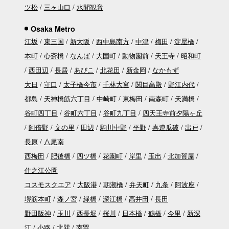
ツ松
三ヶ山口
水間観音
Osaka Metro
江坂
東三国
新大阪
西中島南方
中津
梅田
淀屋橋
本町
心斎橋
なんば
大国町
動物園前
天王寺
昭和町
西田辺
長居
あびこ
北花田
新金岡
なかもず
大日
守口
太子橋今市
千林大宮
関目高殿
野江内代
都島
天神橋筋六丁目
中崎町
東梅田
南森町
天満橋
谷町四丁目
谷町六丁目
谷町九丁目
四天王寺前夕陽ヶ丘
阿倍野
文の里
田辺
駒川中野
平野
喜連瓜破
出戸
長原
八尾南
西梅田
肥後橋
四ツ橋
花園町
岸里
玉出
北加賀屋
住之江公園
コスモスクエア
大阪港
朝潮橋
弁天町
九条
阿波座
堺筋本町
森ノ宮
緑橋
深江橋
高井田
長田
野田阪神
玉川
西長堀
桜川
日本橋
鶴橋
今里
新深
江
小路
北巽
南巽