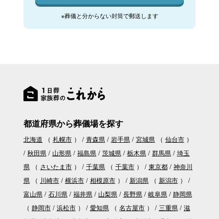
※葬儀と分からない封筒で郵送します
都道府県から葬儀場を探す
北海道
（
札幌市
）
青森県
岩手県
宮城県
（
仙台市
）
秋田県
山形県
福島県
茨城県
栃木県
群馬県
埼玉
県
（
さいたま市
）
千葉県
（
千葉市
）
東京都
神奈川
県
（
川崎市
横浜市
相模原市
）
新潟県
（
新潟市
）
富山県
石川県
福井県
山梨県
長野県
岐阜県
静岡県
（
静岡市
浜松市
）
愛知県
（
名古屋市
）
三重県
滋