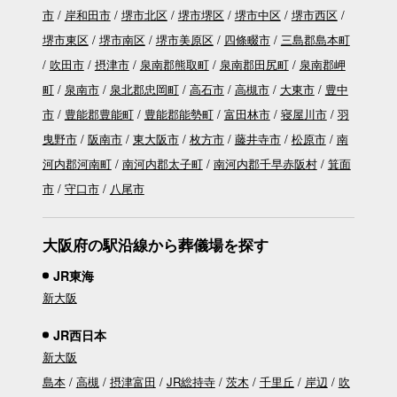
市
岸和田市
堺市北区
堺市堺区
堺市中区
堺市西区
堺市東区
堺市南区
堺市美原区
四條畷市
三島郡島本町
吹田市
摂津市
泉南郡熊取町
泉南郡田尻町
泉南郡岬
町
泉南市
泉北郡忠岡町
高石市
高槻市
大東市
豊中
市
豊能郡豊能町
豊能郡能勢町
富田林市
寝屋川市
羽
曳野市
阪南市
東大阪市
枚方市
藤井寺市
松原市
南
河内郡河南町
南河内郡太子町
南河内郡千早赤阪村
箕面
市
守口市
八尾市
大阪府の駅沿線から葬儀場を探す
JR東海
新大阪
JR西日本
新大阪
島本
高槻
摂津富田
JR総持寺
茨木
千里丘
岸辺
吹