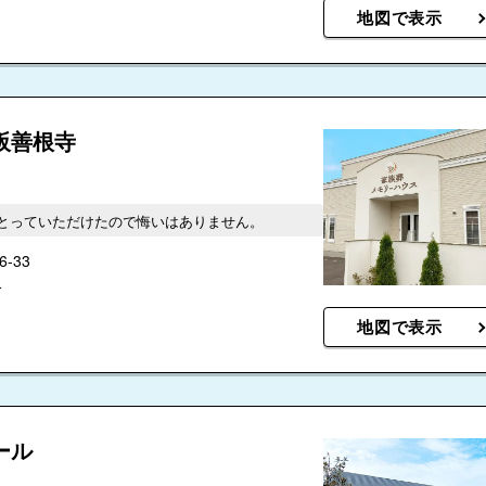
地図で表示
阪善根寺
とっていただけたので悔いはありません。
-33
分
地図で表示
ール