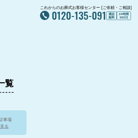
家族葬ホール 十
4.8
これからのお葬式お客様センター [ご依頼・ご相談]
0120-135-091
家族葬ホール 御幣島
通話
24時間
無料
365日
大阪市立佃斎場
4.5
家族葬ホール 野田
正道寺
弘法寺 弘法庵
一覧
4.6
家族葬ホー
専修寺
駐車場
4.7
見る
港ファミリーホール
高天原ホール