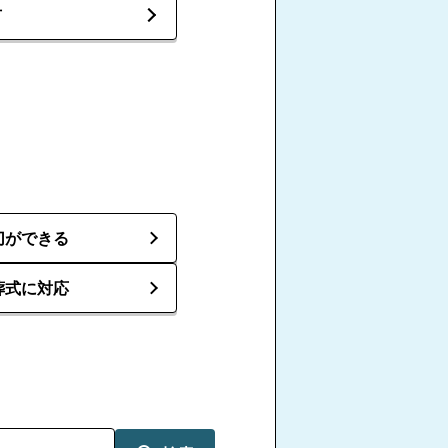
市
切ができる
葬式に対応