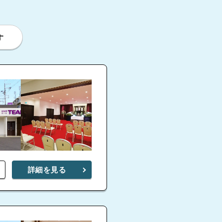
4.7
南
ル
4.9
す
大正やすらぎホール
大阪市立小林斎場
大正ファミリーホール
4.6
家族葬
屋
4.6
家族葬
4.6
玉出ファ
4.9
4.8
住之江ファミリー
家族葬ホール
詳細を見る
ル
浜口
4.8
メ
沢
来福寺
4.7