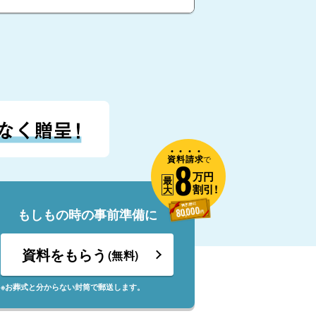
資
料
請
求
8
で
万円
最
割引!
大
もしもの時の事前準備に
資料をもらう
(無料)
※お葬式と分からない封筒で郵送します。