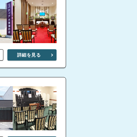
トワホ
堺市
4.6
4.6
家族葬ホール 堺西
家族葬ホール 堺
4.7
詳細を見る
4.7
家族葬のゲートハウス
家
堺緑ヶ丘
ー
家族葬ホール 上
4.9
家族葬ホール 津久野
4.8
4.9
堺浜寺ファミリーホー
家族葬ホール 鳳
4.4
ル
堺ファ