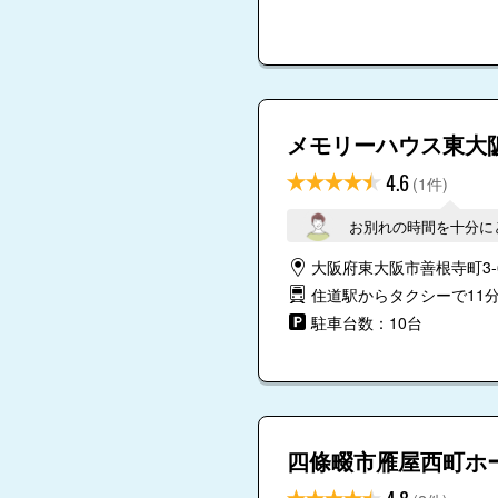
メモリーハウス東大
4.6
(1件)
お別れの時間を十分に
大阪府東大阪市善根寺町3-6
住道駅からタクシーで11
駐車台数：10台
四條畷市雁屋西町ホ