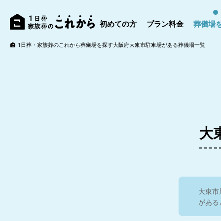
初めての方
プラン料金
葬儀場
1日葬・家族葬のこれから
葬儀場を探す
大阪府
大東市
駐車場がある葬儀場一覧
大
大東市
がある