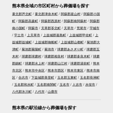
熊本県全域の市区町村から葬儀場を探す
葦北郡芦北町
葦北郡津奈木町
阿蘇郡産山村
阿蘇郡小国
町
阿蘇郡高森町
阿蘇郡西原村
阿蘇郡南阿蘇村
阿蘇郡
南小国町
阿蘇市
天草郡苓北町
天草市
荒尾市
宇城市
宇土市
上天草市
上益城郡嘉島町
上益城郡甲佐町
上
益城郡益城町
上益城郡御船町
上益城郡山都町
菊池郡大
津町
菊池郡菊陽町
菊池市
球磨郡あさぎり町
球磨郡五
木村
球磨郡球磨村
球磨郡相良村
球磨郡多良木町
球磨
郡錦町
球磨郡水上村
球磨郡山江村
球磨郡湯前町
熊本
市北区
熊本市中央区
熊本市西区
熊本市東区
熊本市南
区
合志市
下益城郡美里町
玉名郡玉東町
玉名郡長洲町
玉名郡和水町
玉名郡南関町
玉名市
人吉市
水俣市
八代郡氷川町
八代市
山鹿市
熊本県の駅沿線から葬儀場を探す