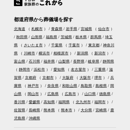
都道府県から葬儀場を探す
北海道
（
札幌市
）
青森県
岩手県
宮城県
（
仙台市
）
秋田県
山形県
福島県
茨城県
栃木県
群馬県
埼玉
県
（
さいたま市
）
千葉県
（
千葉市
）
東京都
神奈川
県
（
川崎市
横浜市
相模原市
）
新潟県
（
新潟市
）
富山県
石川県
福井県
山梨県
長野県
岐阜県
静岡県
（
静岡市
浜松市
）
愛知県
（
名古屋市
）
三重県
滋
賀県
京都府
（
京都市
）
大阪府
（
大阪市
堺市
）
兵
庫県
（
神戸市
）
奈良県
和歌山県
鳥取県
島根県
岡
山県
（
岡山市
）
広島県
（
広島市
）
山口県
徳島県
香川県
愛媛県
高知県
福岡県
（
北九州市
福岡市
）
佐賀県
長崎県
熊本県
（
熊本市
）
大分県
宮崎県
鹿
児島県
沖縄県