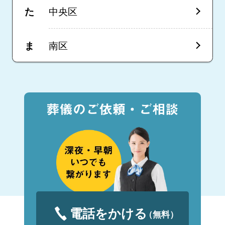
た
中央区
ま
南区
電話をかける
（無料）