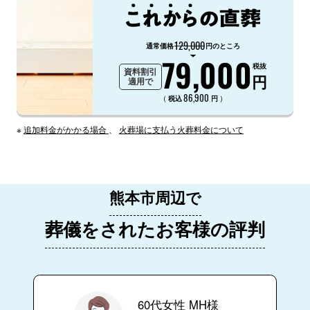
129,000
通常価格
円のところ
79,000
税抜
資料割引
円
適用で
86,900
（
）
税込
円
※
追加料金がかかる場合
、
火葬場に支払う火葬料金について
熊本市周辺で
葬儀をされたお客様の評判
60代女性 MH様