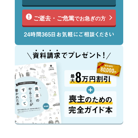
ご逝去・ご危篤
でお急ぎの方