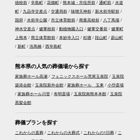
徳校前
辛島町
花畑町
熊本城・市役所前
通町筋
水道
町
九品寺交差点
交通局前
味噌天神前
新水前寺駅前
国府
水前寺公園
市立体育館前
商業高校前
八丁馬場
神水交差点
健軍校前
動植物園入口
健軍交番前
健軍町
上熊本
県立体育館前
本妙寺入口
杉塘
段山町
蔚山町
新町
洗馬橋
西辛島町
熊本県の人気の葬儀場から探す
家族葬ホール高瀬
フェニックスホール荒尾玉泉院
玉泉院
築添会館
玉泉院新外会館
家族葬ホール 玉東
小岱斎場
家族葬ホール川登
有明斎場
玉泉院南熊本本館
玉泉院
黒髪会館
葬儀プランを探す
これからの直葬
これからの火葬式
これからの1日葬
こ