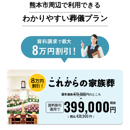
熊本市周辺で利用できる
わかりやすい葬儀プラン
479,000
通常価格
円のところ
399,000
税抜
資料割引
円
適用で
438,900
（
）
税込
円