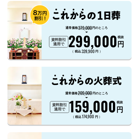
379,000
通常価格
円のところ
299,000
税抜
資料割引
円
適用で
328,900
（
）
税込
円
209,000
通常価格
円のところ
159,000
税抜
資料割引
円
適用で
174,900
（
）
税込
円