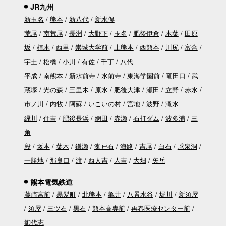
JR九州
新玉名
熊本
新八代
新水俣
荒尾
南荒尾
長洲
大野下
玉名
肥後伊倉
木葉
田原
坂
植木
西里
崇城大学前
上熊本
西熊本
川尻
富合
宇土
松橋
小川
有佐
千丁
八代
平成
南熊本
新水前寺
水前寺
東海学園前
竜田口
武
蔵塚
光の森
三里木
原水
肥後大津
瀬田
立野
赤水
市ノ川
内牧
阿蘇
いこいの村
宮地
波野
滝水
緑川
住吉
肥後長浜
網田
赤瀬
石打ダム
波多浦
三
角
段
坂本
葉木
鎌瀬
瀬戸石
海路
吉尾
白石
球泉洞
一勝地
那良口
渡
西人吉
人吉
大畑
矢岳
熊本電気鉄道
藤崎宮前
黒髪町
北熊本
亀井
八景水谷
堀川
新須屋
須屋
三ツ石
黒石
熊本高専前
再春医療センター前
御代志