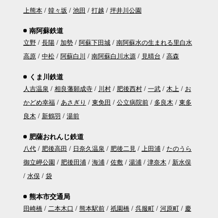
上熊本
韓々坂
池田
打越
坪井川公園
南阿蘇鉄道
立野
長陽
加勢
阿蘇下田城
南阿蘇水の生まれる里白水
高原
中松
阿蘇白川
南阿蘇白川水源
見晴台
高森
くま川鉄道
人吉温泉
相良藩願成寺
川村
肥後西村
一武
木上
お
かどめ幸福
あさぎり
東免田
公立病院前
多良木
東多
良木
新鶴羽
湯前
肥薩おれんじ鉄道
八代
肥後高田
日奈久温泉
肥後二見
上田浦
たのうら
御立岬公園
肥後田浦
海浦
佐敷
湯浦
津奈木
新水俣
水俣
袋
熊本市交通局
田崎橋
二本木口
熊本駅前
祇園橋
呉服町
河原町
慶