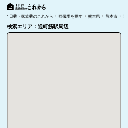
1日葬・家族葬のこれから
葬儀場を探す
熊本県
熊本市
通
検索エリア：通町筋駅周辺