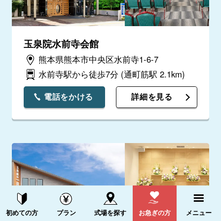
玉泉院水前寺会館
熊本県熊本市中央区水前寺1-6-7
水前寺駅から徒歩7分
(通町筋駅 2.1km)
電話をかける
詳細を見る
資料請求する
電話をかける
初めての方
プラン
式場を探す
お急ぎの方
メニュー