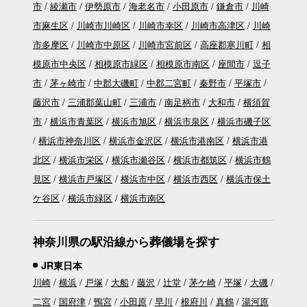
市
綾瀬市
伊勢原市
海老名市
小田原市
鎌倉市
川崎
市麻生区
川崎市川崎区
川崎市幸区
川崎市高津区
川崎
市多摩区
川崎市中原区
川崎市宮前区
高座郡寒川町
相
模原市中央区
相模原市緑区
相模原市南区
座間市
逗子
市
茅ヶ崎市
中郡大磯町
中郡二宮町
秦野市
平塚市
藤沢市
三浦郡葉山町
三浦市
南足柄市
大和市
横須賀
市
横浜市青葉区
横浜市旭区
横浜市泉区
横浜市磯子区
横浜市神奈川区
横浜市金沢区
横浜市港南区
横浜市港
北区
横浜市栄区
横浜市瀬谷区
横浜市都筑区
横浜市鶴
見区
横浜市戸塚区
横浜市中区
横浜市西区
横浜市保土
ケ谷区
横浜市緑区
横浜市南区
神奈川県の駅沿線から葬儀場を探す
JR東日本
川崎
横浜
戸塚
大船
藤沢
辻堂
茅ケ崎
平塚
大磯
二宮
国府津
鴨宮
小田原
早川
根府川
真鶴
湯河原