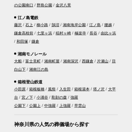
の公園南口
野島公園
金沢八景
江ノ島電鉄
藤沢
石上
柳小路
鵠沼
湘南海岸公園
江ノ島
腰越
鎌倉高校前
七里ヶ浜
稲村ヶ崎
極楽寺
長谷
由比ヶ浜
和田塚
鎌倉
湘南モノレール
大船
富士見町
湘南町屋
湘南深沢
西鎌倉
片瀬山
目
白山下
湘南江の島
箱根登山鉄道
小田原
箱根板橋
風祭
入生田
箱根湯本
塔ノ沢
大平
台
宮ノ下
小涌谷
彫刻の森
強羅
公園下
公園上
中強羅
上強羅
早雲山
神奈川県の人気の葬儀場から探す