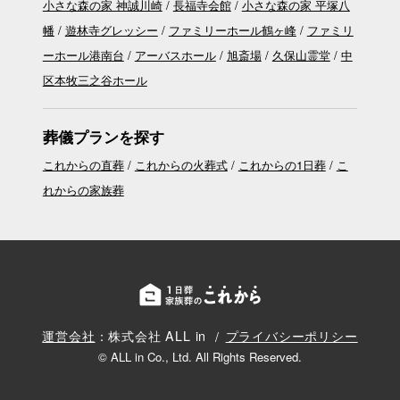
小さな森の家 神誠川崎
長福寺会館
小さな森の家 平塚八
幡
遊林寺グレッシー
ファミリーホール鶴ヶ峰
ファミリ
ーホール港南台
アーバスホール
旭斎場
久保山霊堂
中
区本牧三之谷ホール
葬儀プランを探す
これからの直葬
これからの火葬式
これからの1日葬
こ
れからの家族葬
運営会社
：株式会社 ALL in
プライバシーポリシー
© ALL in Co., Ltd. All Rights Reserved.