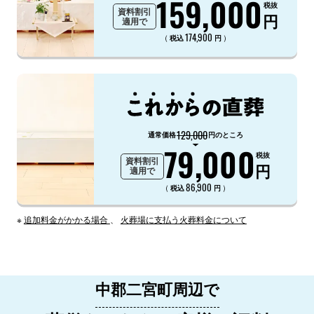
159,000
税抜
資料割引
円
適用で
174,900
（
）
税込
円
129,000
通常価格
円のところ
79,000
税抜
資料割引
円
適用で
86,900
（
）
税込
円
※
追加料金がかかる場合
、
火葬場に支払う火葬料金について
中郡二宮町周辺で