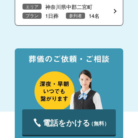
神奈川県中郡二宮町
エリア
1日葬
14名
プラン
参列者
電話をかける
（無料）