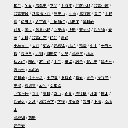
尻手
矢向
鹿島田
平間
向河原
武蔵小杉
武蔵中原
武蔵新城
武蔵溝ノ口
津田山
久地
宿河原
登戸
中野
島
稲田堤
八丁畷
川崎新町
小田栄
浜川崎
鶴見
国道
鶴見小野
弁天橋
浅野
新芝浦
海芝浦
安
善
大川
武蔵白石
昭和
扇町
東神奈川
大口
菊名
新横浜
小机
鴨居
中山
十日市
場
長津田
古淵
淵野辺
矢部
相模原
橋本
桜木町
関内
石川町
山手
根岸
磯子
新杉田
洋光台
港南台
本郷台
新川崎
保土ケ谷
東戸塚
北鎌倉
鎌倉
逗子
東逗子
田浦
横須賀
衣笠
久里浜
北茅ケ崎
香川
寒川
宮山
倉見
門沢橋
社家
厚木
海老名
入谷
相武台下
下溝
原当麻
番田
上溝
南橋
本
相模湖
藤野
新子安