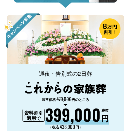
通夜・告別式の2日葬
479,000
通常価格
円のところ
399,000
税抜
資料割引
円
適用で
438,900
（
）
税込
円