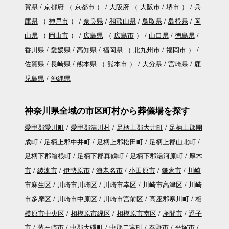
賀県
京都府
（
京都市
）
大阪府
（
大阪市
堺市
）
兵
庫県
（
神戸市
）
奈良県
和歌山県
鳥取県
島根県
岡
山県
（
岡山市
）
広島県
（
広島市
）
山口県
徳島県
香川県
愛媛県
高知県
福岡県
（
北九州市
福岡市
）
佐賀県
長崎県
熊本県
（
熊本市
）
大分県
宮崎県
鹿
児島県
沖縄県
神奈川県全域の市区町村から葬儀場を探す
愛甲郡愛川町
愛甲郡清川村
足柄上郡大井町
足柄上郡開
成町
足柄上郡中井町
足柄上郡松田町
足柄上郡山北町
足柄下郡箱根町
足柄下郡真鶴町
足柄下郡湯河原町
厚木
市
綾瀬市
伊勢原市
海老名市
小田原市
鎌倉市
川崎
市麻生区
川崎市川崎区
川崎市幸区
川崎市高津区
川崎
市多摩区
川崎市中原区
川崎市宮前区
高座郡寒川町
相
模原市中央区
相模原市緑区
相模原市南区
座間市
逗子
市
茅ヶ崎市
中郡大磯町
中郡二宮町
秦野市
平塚市