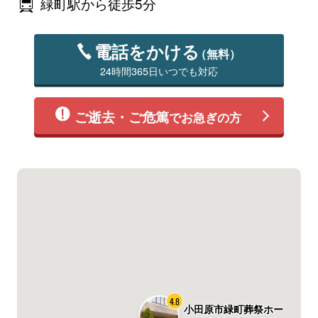
緑町駅から徒歩5分
電話をかける
（無料）
24時間365日いつでも対応
ご逝去・ご危篤
でお急ぎの方
4.8
小田原市緑町葬祭ホー