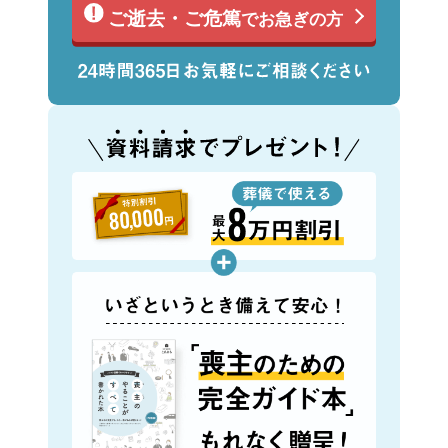
ご逝去・ご危篤
でお急ぎの方