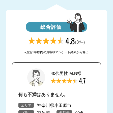
総合評価
4.8
(
3件
)
※直近1年以内のお客様アンケート結果から算出
40代男性 M.N様
4.7
何も不満はありません。
神奈川県小田原市
エリア
家族葬
22名
プラン
参列者