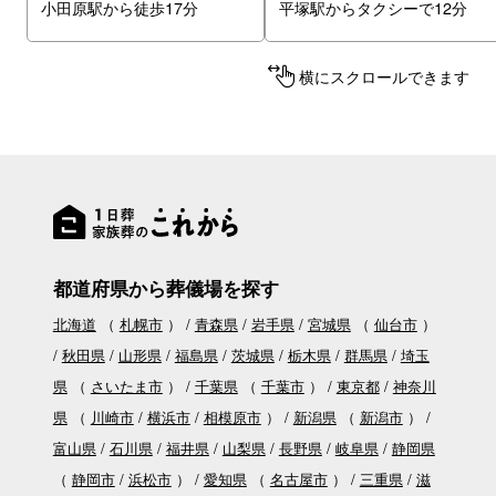
小田原駅から徒歩17分
平塚駅からタクシーで12分
横にスクロールできます
都道府県から葬儀場を探す
北海道
（
札幌市
）
青森県
岩手県
宮城県
（
仙台市
）
秋田県
山形県
福島県
茨城県
栃木県
群馬県
埼玉
県
（
さいたま市
）
千葉県
（
千葉市
）
東京都
神奈川
県
（
川崎市
横浜市
相模原市
）
新潟県
（
新潟市
）
富山県
石川県
福井県
山梨県
長野県
岐阜県
静岡県
（
静岡市
浜松市
）
愛知県
（
名古屋市
）
三重県
滋