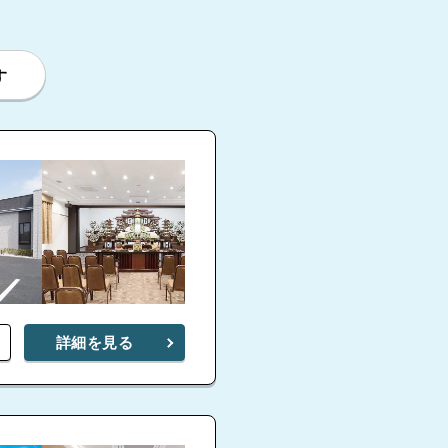
す
ファミラル香取北
4.9
詳細を見る
香取西ホール