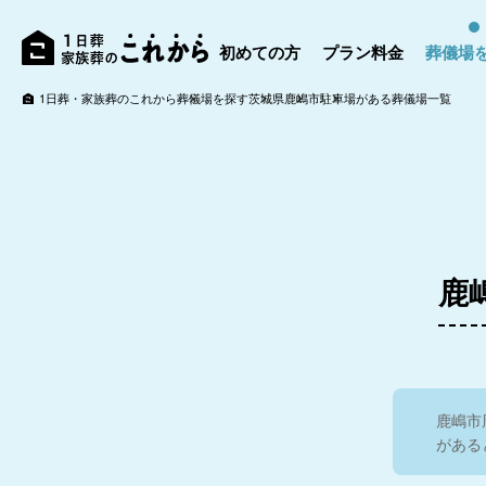
初めての方
プラン料金
葬儀場
稲敷ホール
1日葬・家族葬のこれから
葬儀場を探す
茨城県
鹿嶋市
駐車場がある葬儀場一覧
こわたり葬祭（ソラエ
リビング）
鹿
鹿嶋市
がある