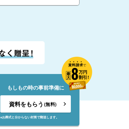
資
料
請
求
8
で
万円
最
割引!
大
もしもの時の事前準備に
資料をもらう
(無料)
※お葬式と分からない封筒で郵送します。