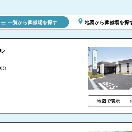
北総斎場
一覧から葬儀場を探す
地図から葬儀場を探
ル
6分
地図で表示