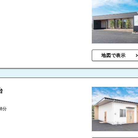
地図で表示
台
8分