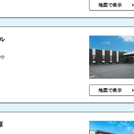
地図で表示
ル
9分
地図で表示
原