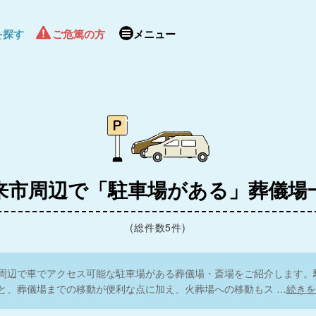
リビング）
を探す
ご危篤の方
メニュー
来市周辺で「駐車場がある」葬儀場
(総件数5件)
周辺で車でアクセス可能な駐車場がある葬儀場・斎場をご紹介します。
と、葬儀場までの移動が便利な点に加え、火葬場への移動もス
…
続きを