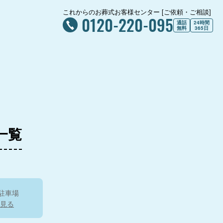
これからのお葬式お客様センター [ご依頼・ご相談]
0120-220-095
通話
24時間
無料
365日
一覧
北総斎場
駐車場
見る