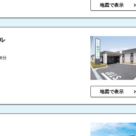
地図で表示
ル
6分
地図で表示