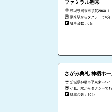
ファミラル潮来
茨城県潮来市須賀2960-1
潮来駅からタクシーで6分
駐車台数：6台
さがみ典礼 神栖ホー
茨城県神栖市平泉東2-1-7
小見川駅からタクシーで1
駐車台数：80台