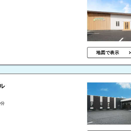
地図で表示
ル
5.0
八富成田斎場
9分
5.0
さがみ典礼成田中央ホ
成田市花崎町ホール
ール