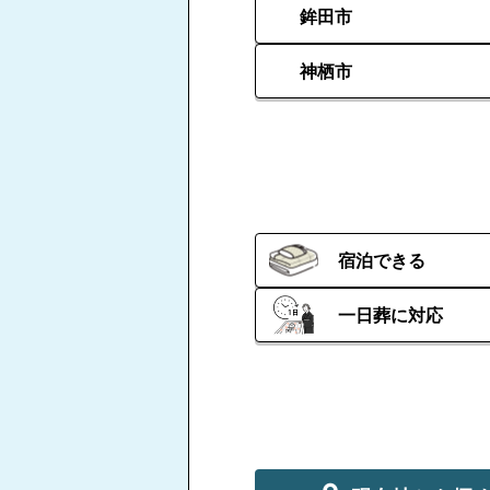
鉾田市
神栖市
宿泊できる
一日葬に対応