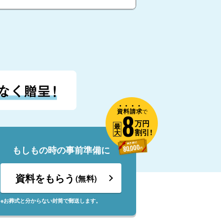
資
料
請
求
8
で
万円
最
割引!
大
もしもの時の事前準備に
資料をもらう
(無料)
※お葬式と分からない封筒で郵送します。