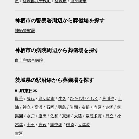
市
結城郡八千代町
結城市
龍ケ崎市
神栖市の警察署周辺から葬儀場を探す
神栖警察署
神栖市の病院周辺から葬儀場を探す
白十字総合病院
茨城県の駅沿線から葬儀場を探す
JR東日本
取手
藤代
龍ケ崎市
牛久
ひたち野うしく
荒川沖
土
浦
神立
高浜
石岡
羽鳥
岩間
友部
内原
赤塚
偕
楽園
水戸
勝田
佐和
東海
大甕
常陸多賀
日立
小
木津
十王
高萩
南中郷
磯原
大津港
古河