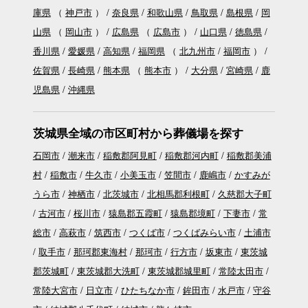
庫県
（
神戸市
）
奈良県
和歌山県
鳥取県
島根県
岡
山県
（
岡山市
）
広島県
（
広島市
）
山口県
徳島県
香川県
愛媛県
高知県
福岡県
（
北九州市
福岡市
）
佐賀県
長崎県
熊本県
（
熊本市
）
大分県
宮崎県
鹿
児島県
沖縄県
茨城県全域の市区町村から葬儀場を探す
石岡市
潮来市
稲敷郡阿見町
稲敷郡河内町
稲敷郡美浦
村
稲敷市
牛久市
小美玉市
笠間市
鹿嶋市
かすみが
うら市
神栖市
北茨城市
北相馬郡利根町
久慈郡大子町
古河市
桜川市
猿島郡五霞町
猿島郡境町
下妻市
常
総市
高萩市
筑西市
つくば市
つくばみらい市
土浦市
取手市
那珂郡東海村
那珂市
行方市
坂東市
東茨城
郡茨城町
東茨城郡大洗町
東茨城郡城里町
常陸太田市
常陸大宮市
日立市
ひたちなか市
鉾田市
水戸市
守谷