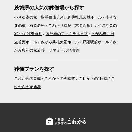
茨城県の人気の葬儀場から探す
小さな森の家 取手白山
さがみ典礼北茨城ホール
小さな
森の家 石岡若松
こわたり葬祭（木原斎場）
小さな森の
家 つくば東新井
家族葬のファミラル日立
さがみ典礼日
立若葉ホール
さがみ典礼大沼ホール
戸頭駅前ホール
さ
がみ典礼の家族葬 ファミラル水海道
葬儀プランを探す
これからの直葬
これからの火葬式
これからの1日葬
こ
れからの家族葬