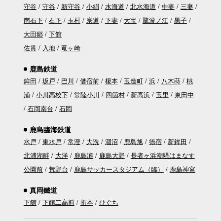
守谷
守谷
新守谷
小絹
水海道
北水海道
中妻
三妻
南石下
石下
玉村
宗道
下妻
大宝
騰波ノ江
黒子
大田郷
下館
佐貫
入地
竜ヶ崎
鹿島鉄道
鉾田
坂戸
巴川
借宿前
榎本
玉造町
浜
八木蒔
桃
浦
小川高校下
常陸小川
四箇村
新高浜
玉里
東田中
石岡南台
石岡
鹿島臨海鉄道
水戸
東水戸
常澄
大洗
涸沼
鹿島旭
徳宿
新鉾田
北浦湖畔
大洋
鹿島灘
鹿島大野
長者ヶ浜潮騒はまなす
公園前
荒野台
鹿島サッカースタジアム（臨）
鹿島神宮
真岡鐵道
下館
下館二高前
折本
ひぐち