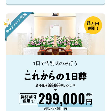
1日で告別式のみ行う
379,000
通常価格
円のところ
299,000
税抜
資料割引
円
適用で
328,900
（
）
税込
円