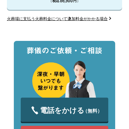
86,900
（
）
税込
円
火葬場に支払う火葬料金について
追加料金がかかる場合
電話をかける
（無料）