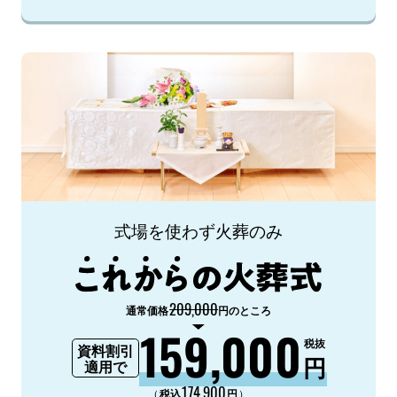
式場を使わず火葬のみ
209,000
通常価格
円のところ
159,000
税抜
資料割引
円
適用で
174,900
（
）
税込
円