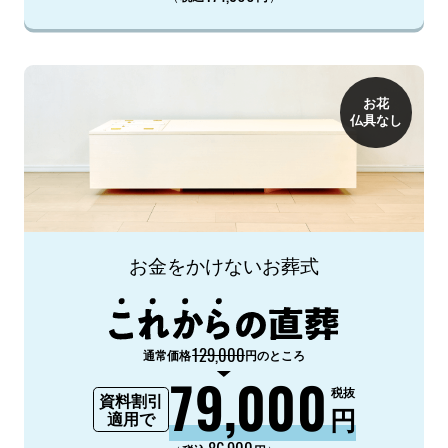
お花
仏具なし
お金をかけないお葬式
129,000
通常価格
円のところ
79,000
税抜
資料割引
円
適用で