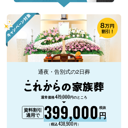
通夜・告別式の2日葬
479,000
通常価格
円のところ
399,000
税抜
資料割引
円
適用で
438,900
（
）
税込
円