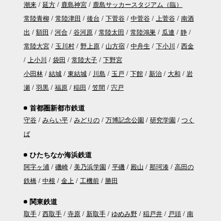
潮来
延方
鹿島神宮
鹿島サッカースタジアム（臨）
常陸青柳
常陸津田
後台
下菅谷
中菅谷
上菅谷
南酒
出
額田
河合
谷河原
常陸太田
常陸鴻巣
瓜連
静
常陸大宮
玉川村
野上原
山方宿
中舟生
下小川
西金
上小川
袋田
常陸大子
下野宮
小田林
結城
東結城
川島
玉戸
下館
新治
大和
岩
瀬
羽黒
福原
稲田
笠間
宍戸
首都圏新都市鉄道
守谷
みらい平
みどりの
万博記念公園
研究学園
つく
ば
ひたちなか海浜鉄道
阿字ヶ浦
磯崎
美乃浜学園
平磯
殿山
那珂湊
高田の
鉄橋
中根
金上
工機前
勝田
関東鉄道
取手
西取手
寺原
新取手
ゆめみ野
稲戸井
戸頭
南