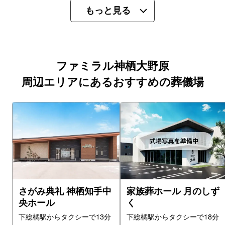
もっと見る
ファミラル神栖大野原
周辺エリアにあるおすすめの葬儀場
さがみ典礼 神栖知手中
家族葬ホール 月のしず
央ホール
く
下総橘駅からタクシーで13分
下総橘駅からタクシーで18分