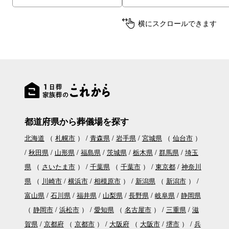
横にスクロールできます
都道府県から葬儀場を探す
北海道
（
札幌市
）
青森県
岩手県
宮城県
（
仙台市
）
秋田県
山形県
福島県
茨城県
栃木県
群馬県
埼玉
県
（
さいたま市
）
千葉県
（
千葉市
）
東京都
神奈川
県
（
川崎市
横浜市
相模原市
）
新潟県
（
新潟市
）
富山県
石川県
福井県
山梨県
長野県
岐阜県
静岡県
（
静岡市
浜松市
）
愛知県
（
名古屋市
）
三重県
滋
賀県
京都府
（
京都市
）
大阪府
（
大阪市
堺市
）
兵