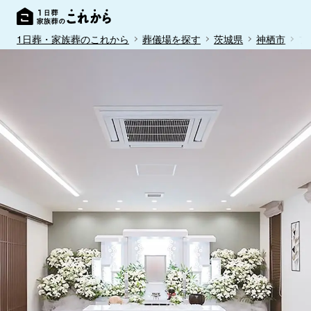
1日葬・家族葬のこれから
葬儀場を探す
茨城県
神栖市
フ