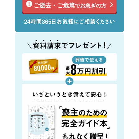
ご逝去・ご危篤
でお急ぎの方