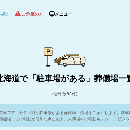
を探す
ご危篤の方
メニュー
4.9
北海道で「駐車場がある」葬儀場一
(総件数99件)
で車でアクセス可能な駐車場がある葬儀場・斎場をご紹介します。駐車
葬儀場までの移動が便利な点に加え、火葬場への移動もスムー
…
続きを