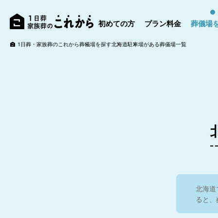
初めての方
プラン料金
葬儀場
1日葬・家族葬のこれから
葬儀場を探す
北海道
駐車場がある葬儀場一覧
4.9
4.9
5.0
4.8
5.0
北海道
ると、