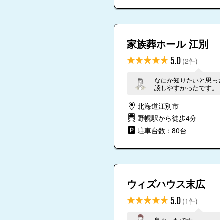
家族葬ホール 江別
5.0
(2件)
なにか知りたいと思っ
談しやすかったです。
北海道江別市
野幌駅から徒歩4分
駐車台数：80台
ウィズハウス末広
5.0
(1件)
良かったです