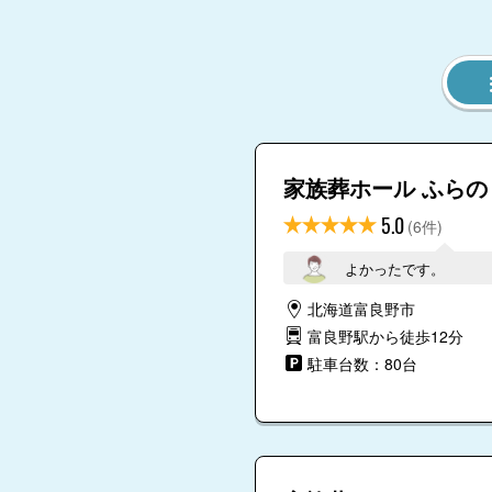
4.9
4.8
4.8
4.8
家族葬ホール ふらの
5.0
(6件)
4.9
よかったです。
5.0
4.8
4.9
4.8
北海道富良野市
富良野駅から徒歩12分
駐車台数：80台