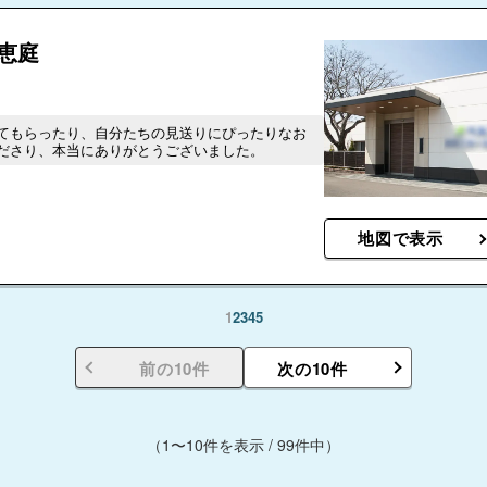
恵庭
てもらったり、自分たちの見送りにぴったりなお
ださり、本当にありがとうございました。
地図で表示
1
2
3
4
5
前の10件
次の10件
（1〜10件を表示 / 99件中）