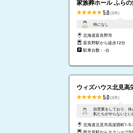
家族葬ホール ふらの
5.0
(3件)
特になし
北海道富良野市
富良野駅から徒歩12分
駐車台数：-台
4.8
4.9
ウィズハウス北見高
5.0
(3件)
4.7
自営業をしており、休
私たちがやらないとい
本当に助かりました。
北海道北見市高栄西町1-5-
西北見駅からタクシーで5