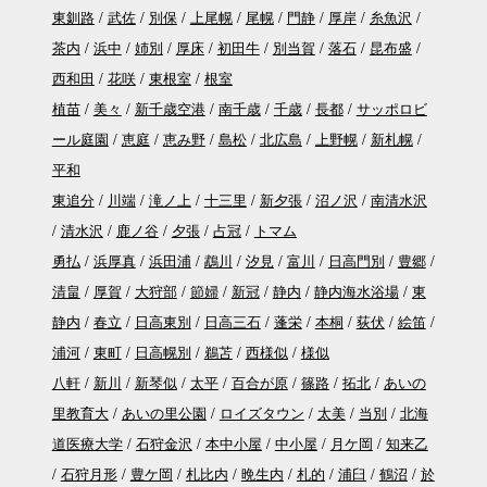
東釧路
武佐
別保
上尾幌
尾幌
門静
厚岸
糸魚沢
茶内
浜中
姉別
厚床
初田牛
別当賀
落石
昆布盛
西和田
花咲
東根室
根室
植苗
美々
新千歳空港
南千歳
千歳
長都
サッポロビ
ール庭園
恵庭
恵み野
島松
北広島
上野幌
新札幌
平和
東追分
川端
滝ノ上
十三里
新夕張
沼ノ沢
南清水沢
清水沢
鹿ノ谷
夕張
占冠
トマム
勇払
浜厚真
浜田浦
鵡川
汐見
富川
日高門別
豊郷
清畠
厚賀
大狩部
節婦
新冠
静内
静内海水浴場
東
静内
春立
日高東別
日高三石
蓬栄
本桐
荻伏
絵笛
浦河
東町
日高幌別
鵜苫
西様似
様似
八軒
新川
新琴似
太平
百合が原
篠路
拓北
あいの
里教育大
あいの里公園
ロイズタウン
太美
当別
北海
道医療大学
石狩金沢
本中小屋
中小屋
月ケ岡
知来乙
石狩月形
豊ケ岡
札比内
晩生内
札的
浦臼
鶴沼
於