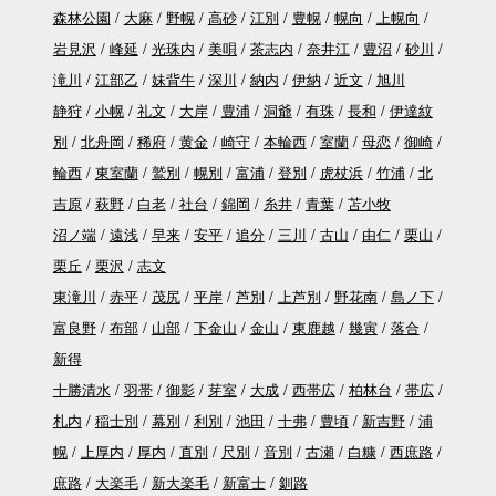
森林公園
大麻
野幌
高砂
江別
豊幌
幌向
上幌向
岩見沢
峰延
光珠内
美唄
茶志内
奈井江
豊沼
砂川
滝川
江部乙
妹背牛
深川
納内
伊納
近文
旭川
静狩
小幌
礼文
大岸
豊浦
洞爺
有珠
長和
伊達紋
別
北舟岡
稀府
黄金
崎守
本輪西
室蘭
母恋
御崎
輪西
東室蘭
鷲別
幌別
富浦
登別
虎杖浜
竹浦
北
吉原
萩野
白老
社台
錦岡
糸井
青葉
苫小牧
沼ノ端
遠浅
早来
安平
追分
三川
古山
由仁
栗山
栗丘
栗沢
志文
東滝川
赤平
茂尻
平岸
芦別
上芦別
野花南
島ノ下
富良野
布部
山部
下金山
金山
東鹿越
幾寅
落合
新得
十勝清水
羽帯
御影
芽室
大成
西帯広
柏林台
帯広
札内
稲士別
幕別
利別
池田
十弗
豊頃
新吉野
浦
幌
上厚内
厚内
直別
尺別
音別
古瀬
白糠
西庶路
庶路
大楽毛
新大楽毛
新富士
釧路