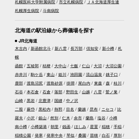
札幌医科大学附属病院
市立札幌病院
ＪＡ北海道厚生連
札幌厚生病院
斗南病院
北海道の駅沿線から葬儀場を探す
JR北海道
木古内
新函館北斗
新八雲
長万部
倶知安
新小樽
札
幌
函館
五稜郭
桔梗
大中山
七飯
仁山
大沼
大沼公園
赤井川
駒ケ岳
東山
姫川
池田園
流山温泉
銚子口
鹿部
渡島沼尻
渡島砂原
掛澗
尾白内
東森
森
桂川
石谷
本石倉
石倉
落部
野田生
山越
八雲
鷲ノ巣
山崎
黒岩
北豊津
国縫
中ノ沢
二股
蕨岱
黒松内
熱郛
目名
蘭越
昆布
ニセコ
比
羅夫
小沢
銀山
然別
仁木
余市
蘭島
塩谷
小樽
南小樽
小樽築港
朝里
銭函
ほしみ
星置
稲穂
手稲
稲積公園
発寒
発寒中央
琴似
桑園
苗穂
白石
厚別