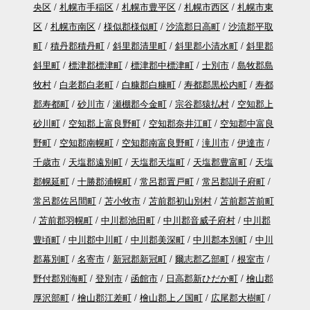
央区
札幌市手稲区
札幌市豊平区
札幌市西区
札幌市東
区
札幌市南区
様似郡様似町
沙流郡日高町
沙流郡平取
町
積丹郡積丹町
斜里郡清里町
斜里郡小清水町
斜里郡
斜里町
標津郡標津町
標津郡中標津町
士別市
島牧郡島
牧村
白老郡白老町
白糠郡白糠町
寿都郡黒松内町
寿都
郡寿都町
砂川市
瀬棚郡今金町
宗谷郡猿払村
空知郡上
砂川町
空知郡上富良野町
空知郡奈井江町
空知郡中富良
野町
空知郡南幌町
空知郡南富良野町
滝川市
伊達市
千歳市
天塩郡遠別町
天塩郡天塩町
天塩郡豊富町
天塩
郡幌延町
十勝郡浦幌町
常呂郡置戸町
常呂郡訓子府町
常呂郡佐呂間町
苫小牧市
苫前郡初山別村
苫前郡苫前町
苫前郡羽幌町
中川郡池田町
中川郡音威子府村
中川郡
豊頃町
中川郡中川町
中川郡美深町
中川郡本別町
中川
郡幕別町
名寄市
新冠郡新冠町
爾志郡乙部町
根室市
野付郡別海町
登別市
函館市
日高郡新ひだか町
檜山郡
厚沢部町
檜山郡江差町
檜山郡上ノ国町
広尾郡大樹町