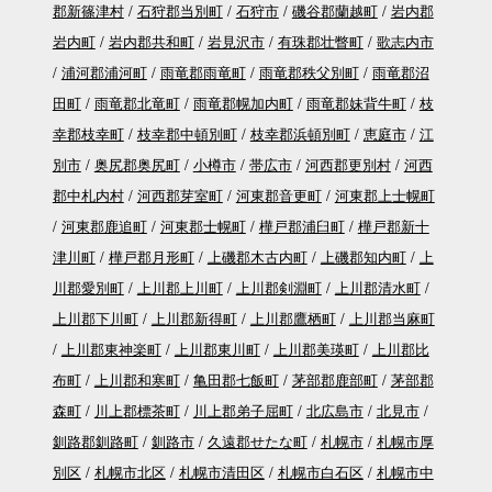
郡新篠津村
石狩郡当別町
石狩市
磯谷郡蘭越町
岩内郡
岩内町
岩内郡共和町
岩見沢市
有珠郡壮瞥町
歌志内市
浦河郡浦河町
雨竜郡雨竜町
雨竜郡秩父別町
雨竜郡沼
田町
雨竜郡北竜町
雨竜郡幌加内町
雨竜郡妹背牛町
枝
幸郡枝幸町
枝幸郡中頓別町
枝幸郡浜頓別町
恵庭市
江
別市
奥尻郡奥尻町
小樽市
帯広市
河西郡更別村
河西
郡中札内村
河西郡芽室町
河東郡音更町
河東郡上士幌町
河東郡鹿追町
河東郡士幌町
樺戸郡浦臼町
樺戸郡新十
津川町
樺戸郡月形町
上磯郡木古内町
上磯郡知内町
上
川郡愛別町
上川郡上川町
上川郡剣淵町
上川郡清水町
上川郡下川町
上川郡新得町
上川郡鷹栖町
上川郡当麻町
上川郡東神楽町
上川郡東川町
上川郡美瑛町
上川郡比
布町
上川郡和寒町
亀田郡七飯町
茅部郡鹿部町
茅部郡
森町
川上郡標茶町
川上郡弟子屈町
北広島市
北見市
釧路郡釧路町
釧路市
久遠郡せたな町
札幌市
札幌市厚
別区
札幌市北区
札幌市清田区
札幌市白石区
札幌市中