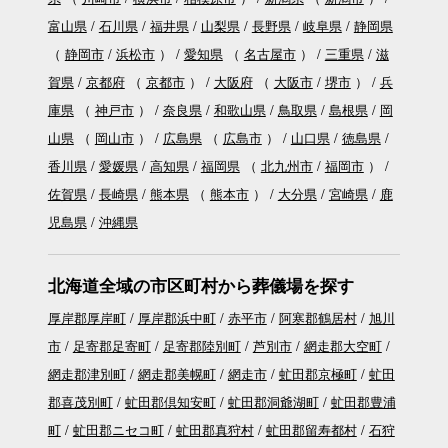
富山県
石川県
福井県
山梨県
長野県
岐阜県
静岡県
（
静岡市
浜松市
）
愛知県
（
名古屋市
）
三重県
滋
賀県
京都府
（
京都市
）
大阪府
（
大阪市
堺市
）
兵
庫県
（
神戸市
）
奈良県
和歌山県
鳥取県
島根県
岡
山県
（
岡山市
）
広島県
（
広島市
）
山口県
徳島県
香川県
愛媛県
高知県
福岡県
（
北九州市
福岡市
）
佐賀県
長崎県
熊本県
（
熊本市
）
大分県
宮崎県
鹿
児島県
沖縄県
北海道全域の市区町村から葬儀場を探す
厚岸郡厚岸町
厚岸郡浜中町
赤平市
阿寒郡鶴居村
旭川
市
足寄郡足寄町
足寄郡陸別町
芦別市
網走郡大空町
網走郡津別町
網走郡美幌町
網走市
虻田郡京極町
虻田
郡喜茂別町
虻田郡倶知安町
虻田郡洞爺湖町
虻田郡豊浦
町
虻田郡ニセコ町
虻田郡真狩村
虻田郡留寿都村
石狩