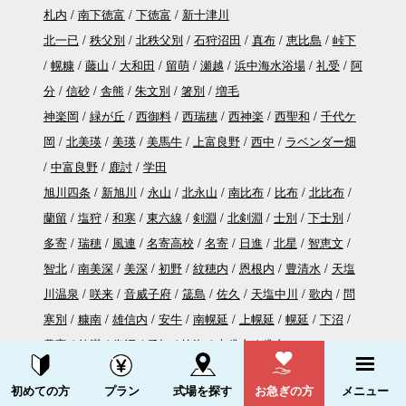
札内
南下徳富
下徳富
新十津川
北一已
秩父別
北秩父別
石狩沼田
真布
恵比島
峠下
幌糠
藤山
大和田
留萌
瀬越
浜中海水浴場
礼受
阿
分
信砂
舎熊
朱文別
箸別
増毛
神楽岡
緑が丘
西御料
西瑞穂
西神楽
西聖和
千代ケ
岡
北美瑛
美瑛
美馬牛
上富良野
西中
ラベンダー畑
中富良野
鹿討
学田
旭川四条
新旭川
永山
北永山
南比布
比布
北比布
蘭留
塩狩
和寒
東六線
剣淵
北剣淵
士別
下士別
多寄
瑞穂
風連
名寄高校
名寄
日進
北星
智恵文
智北
南美深
美深
初野
紋穂内
恩根内
豊清水
天塩
川温泉
咲来
音威子府
筬島
佐久
天塩中川
歌内
問
寒別
糠南
雄信内
安牛
南幌延
上幌延
幌延
下沼
豊富
徳満
兜沼
勇知
抜海
南稚内
稚内
南永山
東旭川
北日ノ出
桜岡
当麻
将軍山
伊香牛
資料請求する
電話をかける
初めての方
プラン
式場を探す
お急ぎの方
メニュー
愛別
中愛別
愛山
安足間
東雲
上川
上白滝
白滝