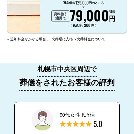
129,000
通常価格
円のところ
79,000
税抜
資料割引
円
適用で
86,900
（
）
税込
円
※
追加料金がかかる場合
、
火葬場に支払う火葬料金について
札幌市中央区周辺で
葬儀をされたお客様の評判
60代女性 K.Y様
5.0