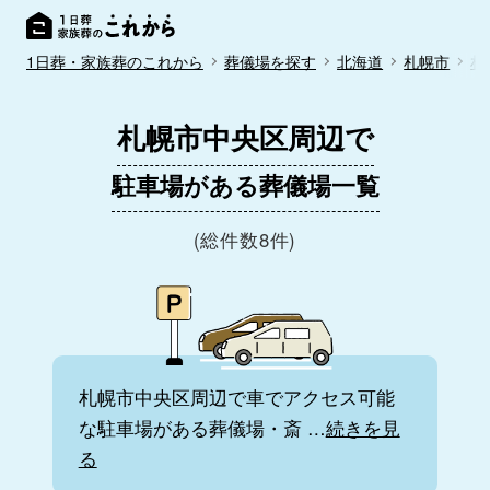
1日葬・家族葬のこれから
葬儀場を探す
北海道
札幌市
札
札幌市中央区周辺で
駐車場がある葬儀場一覧
(総件数8件)
札幌市中央区周辺で車でアクセス可能
な駐車場がある葬儀場・斎
…
続きを見
る