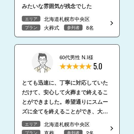
みたいな雰囲気が残念でした
北海道札幌市中央区
エリア
火葬式
8名
プラン
参列者
60代男性 N.I様
5.0
とても迅速に、丁寧に対応していた
だけて、安心して火葬まで終えるこ
とができました。希望通りにスムー
ズに全てを終えることができ、大変
満足です。
北海道札幌市中央区
エリア
直葬
2名
プラン
参列者