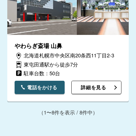
やわらぎ斎場 山鼻
北海道札幌市中央区南20条西11丁目2-3
東屯田通駅から徒歩7分
駐車台数：50台
電話をかける
詳細を見る
（1〜8件を表示 / 8件中）