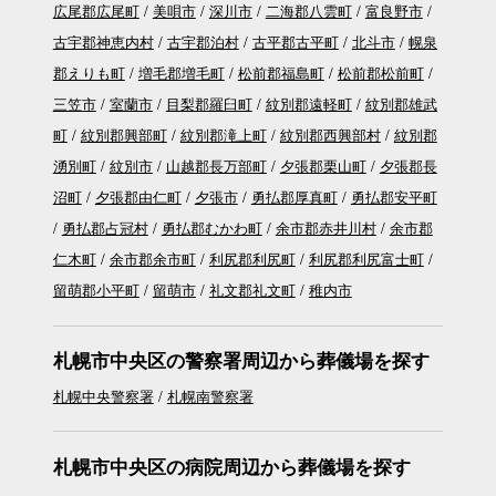
広尾郡広尾町
美唄市
深川市
二海郡八雲町
富良野市
古宇郡神恵内村
古宇郡泊村
古平郡古平町
北斗市
幌泉
郡えりも町
増毛郡増毛町
松前郡福島町
松前郡松前町
三笠市
室蘭市
目梨郡羅臼町
紋別郡遠軽町
紋別郡雄武
町
紋別郡興部町
紋別郡滝上町
紋別郡西興部村
紋別郡
湧別町
紋別市
山越郡長万部町
夕張郡栗山町
夕張郡長
沼町
夕張郡由仁町
夕張市
勇払郡厚真町
勇払郡安平町
勇払郡占冠村
勇払郡むかわ町
余市郡赤井川村
余市郡
仁木町
余市郡余市町
利尻郡利尻町
利尻郡利尻富士町
留萌郡小平町
留萌市
礼文郡礼文町
稚内市
札幌市中央区の警察署周辺から葬儀場を探す
札幌中央警察署
札幌南警察署
札幌市中央区の病院周辺から葬儀場を探す