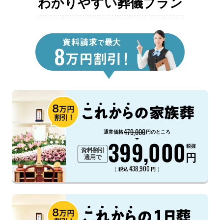
わかりやすい葬儀プラン
479,000
通常価格
円のところ
399,000
税抜
資料割引
円
適用で
438,900
（
）
税込
円