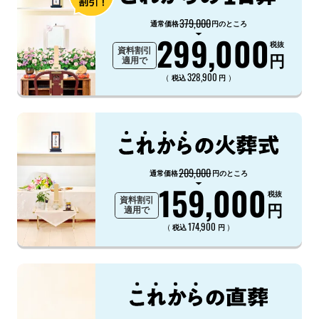
379,000
通常価格
円のところ
299,000
税抜
資料割引
円
適用で
328,900
（
）
税込
円
209,000
通常価格
円のところ
159,000
税抜
資料割引
円
適用で
174,900
（
）
税込
円