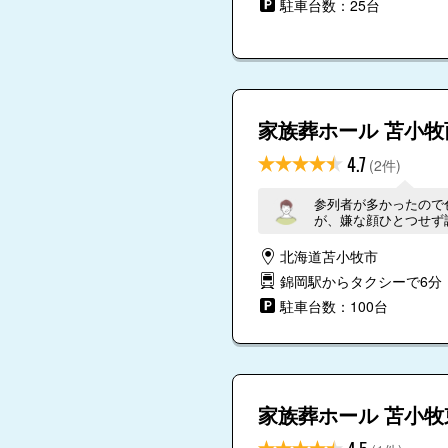
駐車台数：25台
家族葬ホール 苫小牧
4.7
(2件)
参列者が多かったので
が、嫌な顔ひとつせず
た。頭が上がりません
北海道苫小牧市
錦岡駅からタクシーで6分
駐車台数：100台
家族葬ホール 苫小牧