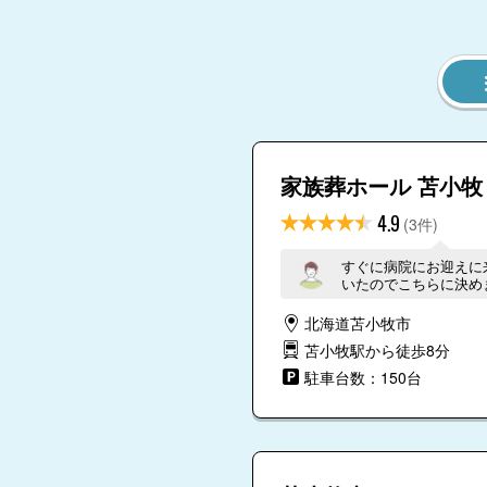
家族葬ホール 苫小牧
4.9
(3件)
すぐに病院にお迎えに
いたのでこちらに決め
す。
北海道苫小牧市
苫小牧駅から徒歩8分
駐車台数：150台