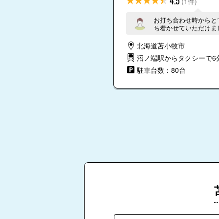
4.5
(1件)
お打ち合わせ時からと
ち着かせていただけま
た。
北海道苫小牧市
沼ノ端駅からタクシーで6
駐車台数：80台