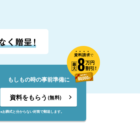
資
料
請
求
8
で
万円
最
割引!
大
もしもの時の事前準備に
資料をもらう
(無料)
※お葬式と分からない封筒で郵送します。