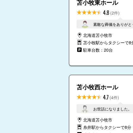
苫小牧東ホール
4.8
(2件)
素敵な葬儀をありがと
北海道苫小牧市
苫小牧駅からタクシーで8
駐車台数：20台
苫小牧西ホール
4.7
(4件)
お世話になりました。
北海道苫小牧市
糸井駅からタクシーで8分