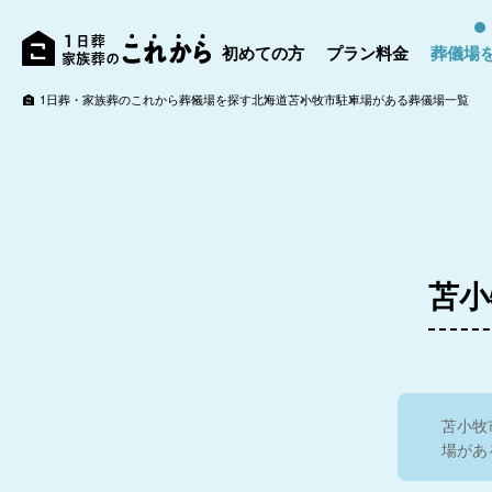
初めての方
プラン料金
葬儀場
1日葬・家族葬のこれから
葬儀場を探す
北海道
苫小牧市
駐車場がある葬儀場一覧
苫小
苫小牧
場があ