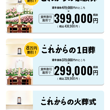
479,000
通常価格
円のところ
399,000
税抜
資料割引
円
適用で
438,900
（
）
税込
円
379,000
通常価格
円のところ
299,000
税抜
資料割引
円
適用で
328,900
（
）
税込
円