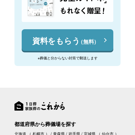
資料をもらう
（無料）
※葬儀と分からない封筒で郵送します
都道府県から葬儀場を探す
北海道
（
札幌市
）
青森県
岩手県
宮城県
（
仙台市
）