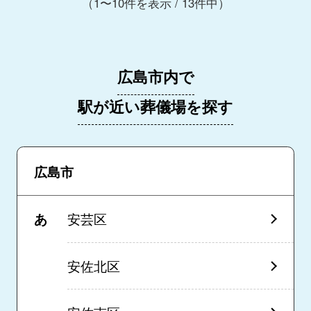
（1〜10件を表示 / 13件中）
広島市内で
駅が近い葬儀場を探す
広島市
あ
安芸区
安佐北区