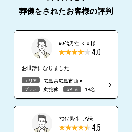
葬儀をされたお客様の評判
60代男性 ｋｏ様
4.0
お世話になりました
広島県広島市西区
エリア
家族葬
18名
プラン
参列者
70代男性 T.A様
4.5