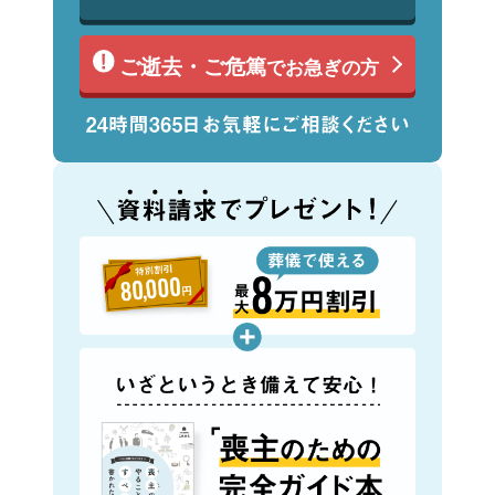
ご逝去・ご危篤
でお急ぎの方