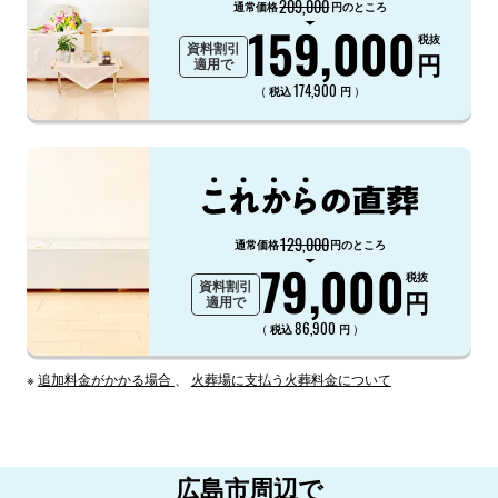
209,000
通常価格
円のところ
159,000
税抜
資料割引
円
適用で
174,900
（
）
税込
円
129,000
通常価格
円のところ
79,000
税抜
資料割引
円
適用で
86,900
（
）
税込
円
※
追加料金がかかる場合
、
火葬場に支払う火葬料金について
広島市周辺で