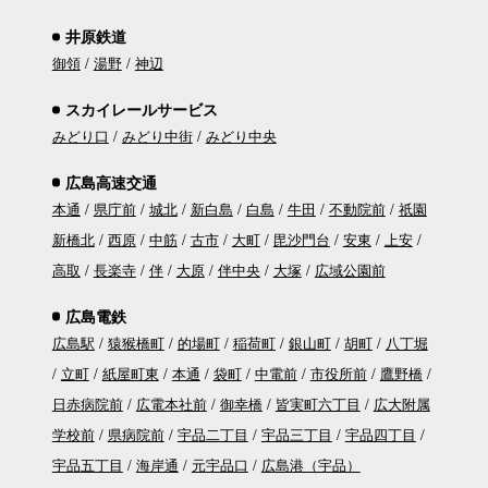
井原鉄道
御領
湯野
神辺
スカイレールサービス
みどり口
みどり中街
みどり中央
広島高速交通
本通
県庁前
城北
新白島
白島
牛田
不動院前
祇園
新橋北
西原
中筋
古市
大町
毘沙門台
安東
上安
高取
長楽寺
伴
大原
伴中央
大塚
広域公園前
広島電鉄
広島駅
猿猴橋町
的場町
稲荷町
銀山町
胡町
八丁堀
立町
紙屋町東
本通
袋町
中電前
市役所前
鷹野橋
日赤病院前
広電本社前
御幸橋
皆実町六丁目
広大附属
学校前
県病院前
宇品二丁目
宇品三丁目
宇品四丁目
宇品五丁目
海岸通
元宇品口
広島港（宇品）