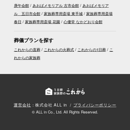
庚午会館
あおばメモリアル 古市会館
あおばメモリア
ル 五日市会館
家族葬専用斎場 東手城
家族葬専用斎場
春日
家族葬専用斎場 花園
心優堂 なかどおり会館
葬儀プランを探す
これからの直葬
これからの火葬式
これからの1日葬
こ
れからの家族葬
運営会社
：株式会社 ALL in
プライバシーポリシー
© ALL in Co., Ltd. All Rights Reserved.