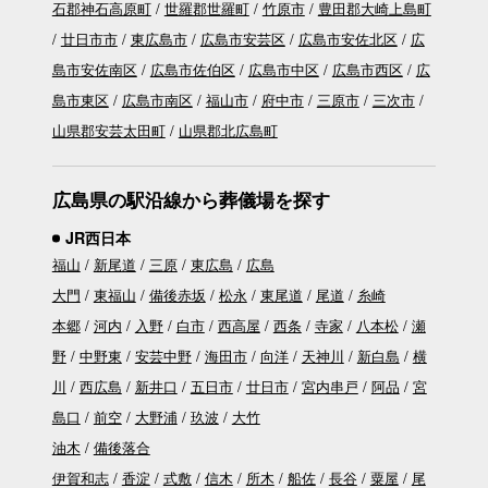
石郡神石高原町
世羅郡世羅町
竹原市
豊田郡大崎上島町
廿日市市
東広島市
広島市安芸区
広島市安佐北区
広
島市安佐南区
広島市佐伯区
広島市中区
広島市西区
広
島市東区
広島市南区
福山市
府中市
三原市
三次市
山県郡安芸太田町
山県郡北広島町
広島県の駅沿線から葬儀場を探す
JR西日本
福山
新尾道
三原
東広島
広島
大門
東福山
備後赤坂
松永
東尾道
尾道
糸崎
本郷
河内
入野
白市
西高屋
西条
寺家
八本松
瀬
野
中野東
安芸中野
海田市
向洋
天神川
新白島
横
川
西広島
新井口
五日市
廿日市
宮内串戸
阿品
宮
島口
前空
大野浦
玖波
大竹
油木
備後落合
伊賀和志
香淀
式敷
信木
所木
船佐
長谷
粟屋
尾