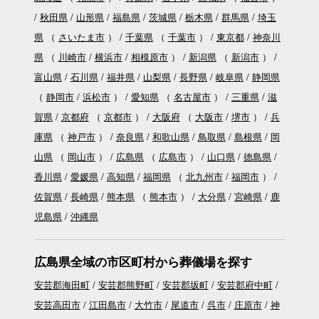
秋田県
山形県
福島県
茨城県
栃木県
群馬県
埼玉
県
（
さいたま市
）
千葉県
（
千葉市
）
東京都
神奈川
県
（
川崎市
横浜市
相模原市
）
新潟県
（
新潟市
）
富山県
石川県
福井県
山梨県
長野県
岐阜県
静岡県
（
静岡市
浜松市
）
愛知県
（
名古屋市
）
三重県
滋
賀県
京都府
（
京都市
）
大阪府
（
大阪市
堺市
）
兵
庫県
（
神戸市
）
奈良県
和歌山県
鳥取県
島根県
岡
山県
（
岡山市
）
広島県
（
広島市
）
山口県
徳島県
香川県
愛媛県
高知県
福岡県
（
北九州市
福岡市
）
佐賀県
長崎県
熊本県
（
熊本市
）
大分県
宮崎県
鹿
児島県
沖縄県
広島県全域の市区町村から葬儀場を探す
安芸郡海田町
安芸郡熊野町
安芸郡坂町
安芸郡府中町
安芸高田市
江田島市
大竹市
尾道市
呉市
庄原市
神