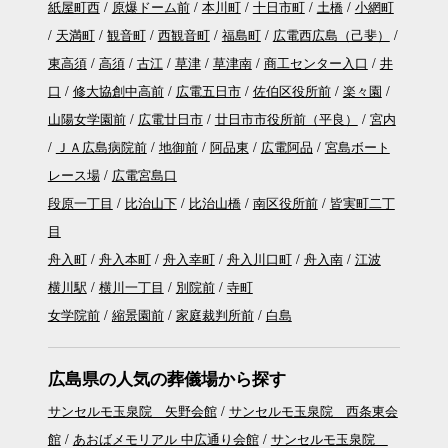
紙屋町西
原爆ドーム前
本川町
十日市町
土橋
小網町
天満町
観音町
西観音町
福島町
広電西広島（己斐）
東高須
高須
古江
草津
草津南
商工センター入口
井
口
修大協創中高前
広電五日市
佐伯区役所前
楽々園
山陽女学園前
広電廿日市
廿日市市役所前（平良）
宮内
ＪＡ広島病院前
地御前
阿品東
広電阿品
宮島ボート
レース場
広電宮島口
段原一丁目
比治山下
比治山橋
南区役所前
皆実町二丁
目
舟入町
舟入本町
舟入幸町
舟入川口町
舟入南
江波
横川駅
横川一丁目
別院前
寺町
女学院前
縮景園前
家庭裁判所前
白島
広島県の人気の葬儀場から探す
サンセルモ玉泉院 矢野会館
サンセルモ玉泉院 西条東会
館
あおばメモリアル 中広通り会館
サンセルモ玉泉院