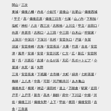
関山
三次
東城
備後八幡
内名
小奴可
道後山
比婆山
備後西城
平子
高
備後庄原
備後三日市
七塚
山ノ内
下和知
塩町
神杉
八次
西三次
志和地
上川立
甲立
吉田口
向原
井原市
志和口
上三田
中三田
白木山
狩留家
上深川
中深川
下深川
玖村
安芸矢口
戸坂
矢賀
須波
安芸幸崎
忠海
安芸長浜
大乗
竹原
吉名
安芸
津
風早
安浦
安登
安芸川尻
仁方
広
新広
安芸阿
賀
呉
川原石
吉浦
かるが浜
天応
呉ポートピア
小
屋浦
水尻
坂
矢野
三滝
安芸長束
下祇園
古市橋
大町
緑井
七軒茶屋
梅林
上八木
中島
可部
河戸帆待川
あき亀山
備後本庄
横尾
神辺
湯田村
道上
万能倉
駅家
近田
戸手
上戸手
新市
高木
鵜飼
府中
下川辺
中畑
河
佐
備後三川
備後矢野
上下
甲奴
梶田
備後安田
吉
舎
三良坂