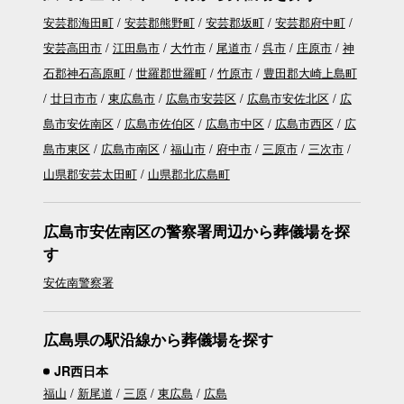
安芸郡海田町
安芸郡熊野町
安芸郡坂町
安芸郡府中町
安芸高田市
江田島市
大竹市
尾道市
呉市
庄原市
神
石郡神石高原町
世羅郡世羅町
竹原市
豊田郡大崎上島町
廿日市市
東広島市
広島市安芸区
広島市安佐北区
広
島市安佐南区
広島市佐伯区
広島市中区
広島市西区
広
島市東区
広島市南区
福山市
府中市
三原市
三次市
山県郡安芸太田町
山県郡北広島町
広島市安佐南区の警察署周辺から葬儀場を探
す
安佐南警察署
広島県の駅沿線から葬儀場を探す
JR西日本
福山
新尾道
三原
東広島
広島