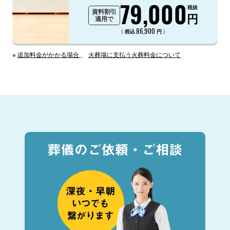
79,000
税抜
資料割引
円
適用で
86,900
（
）
税込
円
※
追加料金がかかる場合
、
火葬場に支払う火葬料金について