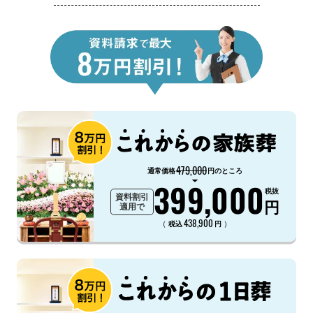
479,000
通常価格
円のところ
399,000
税抜
資料割引
円
適用で
438,900
（
）
税込
円