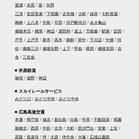
屋浦
水尻
坂
矢野
三滝
安芸長束
下祇園
古市橋
大町
緑井
七軒茶屋
梅林
上八木
中島
可部
河戸帆待川
あき亀山
備後本庄
横尾
神辺
湯田村
道上
万能倉
駅家
近田
戸手
上戸手
新市
高木
鵜飼
府中
下川辺
中畑
河
佐
備後三川
備後矢野
上下
甲奴
梶田
備後安田
吉
舎
三良坂
井原鉄道
御領
湯野
神辺
スカイレールサービス
みどり口
みどり中街
みどり中央
広島高速交通
本通
県庁前
城北
新白島
白島
牛田
不動院前
祇園
新橋北
西原
中筋
古市
大町
毘沙門台
安東
上安
高取
長楽寺
伴
大原
伴中央
大塚
広域公園前