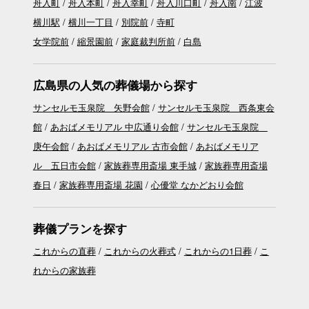
舟入町
舟入本町
舟入幸町
舟入川口町
舟入南
江波
横川駅
横川一丁目
別院前
寺町
女学院前
縮景園前
家庭裁判所前
白島
広島県の人気の葬儀場から探す
サンセルモ玉泉院 矢野会館
サンセルモ玉泉院 西条東会
館
あおばメモリアル 中広通り会館
サンセルモ玉泉院
庚午会館
あおばメモリアル 古市会館
あおばメモリア
ル 五日市会館
家族葬専用斎場 東手城
家族葬専用斎場
春日
家族葬専用斎場 花園
心優堂 なかどおり会館
葬儀プランを探す
これからの直葬
これからの火葬式
これからの1日葬
こ
れからの家族葬