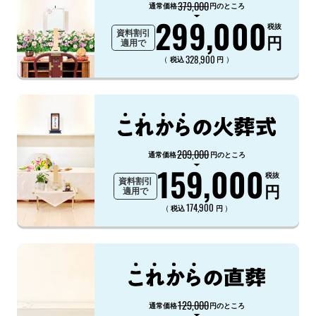
379,000
通常価格
円のところ
299,000
税抜
資料割引
円
適用で
328,900
（
）
税込
円
209,000
通常価格
円のところ
159,000
税抜
資料割引
円
適用で
174,900
（
）
税込
円
129,000
通常価格
円のところ