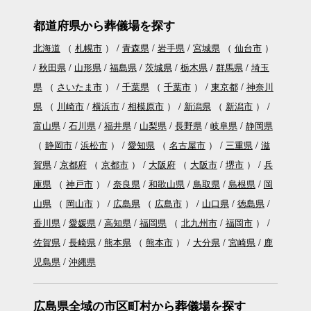
都道府県から葬儀場を探す
北海道
（
札幌市
）
青森県
岩手県
宮城県
（
仙台市
）
秋田県
山形県
福島県
茨城県
栃木県
群馬県
埼玉
県
（
さいたま市
）
千葉県
（
千葉市
）
東京都
神奈川
県
（
川崎市
横浜市
相模原市
）
新潟県
（
新潟市
）
富山県
石川県
福井県
山梨県
長野県
岐阜県
静岡県
（
静岡市
浜松市
）
愛知県
（
名古屋市
）
三重県
滋
賀県
京都府
（
京都市
）
大阪府
（
大阪市
堺市
）
兵
庫県
（
神戸市
）
奈良県
和歌山県
鳥取県
島根県
岡
山県
（
岡山市
）
広島県
（
広島市
）
山口県
徳島県
香川県
愛媛県
高知県
福岡県
（
北九州市
福岡市
）
佐賀県
長崎県
熊本県
（
熊本市
）
大分県
宮崎県
鹿
児島県
沖縄県
広島県全域の市区町村から葬儀場を探す