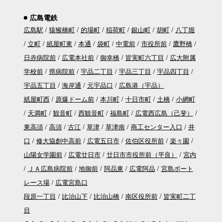
広島電鉄
広島駅
猿猴橋町
的場町
稲荷町
銀山町
胡町
八丁堀
立町
紙屋町東
本通
袋町
中電前
市役所前
鷹野橋
日赤病院前
広電本社前
御幸橋
皆実町六丁目
広大附属
学校前
県病院前
宇品二丁目
宇品三丁目
宇品四丁目
宇品五丁目
海岸通
元宇品口
広島港（宇品）
紙屋町西
原爆ドーム前
本川町
十日市町
土橋
小網町
天満町
観音町
西観音町
福島町
広電西広島（己斐）
東高須
高須
古江
草津
草津南
商工センター入口
井
口
修大協創中高前
広電五日市
佐伯区役所前
楽々園
山陽女学園前
広電廿日市
廿日市市役所前（平良）
宮内
ＪＡ広島病院前
地御前
阿品東
広電阿品
宮島ボート
レース場
広電宮島口
段原一丁目
比治山下
比治山橋
南区役所前
皆実町二丁
目