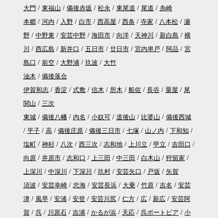
大門
東福山
備後赤坂
松永
東尾道
尾道
糸崎
本郷
河内
入野
白市
西高屋
西条
寺家
八本松
瀬
野
中野東
安芸中野
海田市
向洋
天神川
新白島
横
川
西広島
新井口
五日市
廿日市
宮内串戸
阿品
宮
島口
前空
大野浦
玖波
大竹
油木
備後落合
伊賀和志
香淀
式敷
信木
所木
船佐
長谷
粟屋
尾
関山
三次
東城
備後八幡
内名
小奴可
道後山
比婆山
備後西城
平子
高
備後庄原
備後三日市
七塚
山ノ内
下和知
塩町
神杉
八次
西三次
志和地
上川立
甲立
吉田口
向原
井原市
志和口
上三田
中三田
白木山
狩留家
上深川
中深川
下深川
玖村
安芸矢口
戸坂
矢賀
須波
安芸幸崎
忠海
安芸長浜
大乗
竹原
吉名
安芸
津
風早
安浦
安登
安芸川尻
仁方
広
新広
安芸阿
賀
呉
川原石
吉浦
かるが浜
天応
呉ポートピア
小