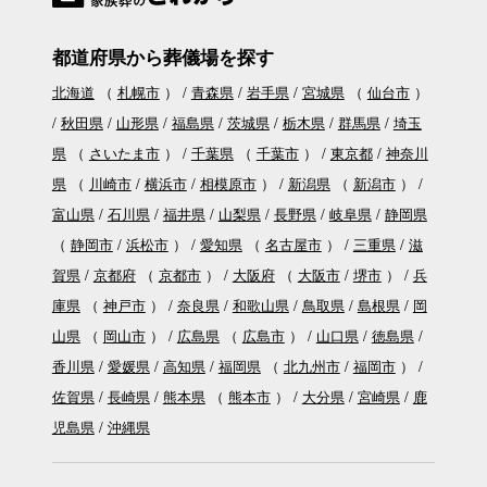
都道府県から葬儀場を探す
北海道
（
札幌市
）
青森県
岩手県
宮城県
（
仙台市
）
秋田県
山形県
福島県
茨城県
栃木県
群馬県
埼玉
県
（
さいたま市
）
千葉県
（
千葉市
）
東京都
神奈川
県
（
川崎市
横浜市
相模原市
）
新潟県
（
新潟市
）
富山県
石川県
福井県
山梨県
長野県
岐阜県
静岡県
（
静岡市
浜松市
）
愛知県
（
名古屋市
）
三重県
滋
賀県
京都府
（
京都市
）
大阪府
（
大阪市
堺市
）
兵
庫県
（
神戸市
）
奈良県
和歌山県
鳥取県
島根県
岡
山県
（
岡山市
）
広島県
（
広島市
）
山口県
徳島県
香川県
愛媛県
高知県
福岡県
（
北九州市
福岡市
）
佐賀県
長崎県
熊本県
（
熊本市
）
大分県
宮崎県
鹿
児島県
沖縄県