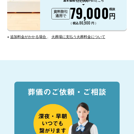
129,000
通常価格
円のところ
79,000
税抜
資料割引
円
適用で
86,900
（
）
税込
円
※
追加料金がかかる場合
、
火葬場に支払う火葬料金について