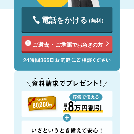
電話をかける
（無料）
ご逝去・ご危篤
でお急ぎの方