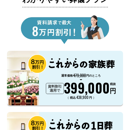
479,000
通常価格
円のところ
399,000
税抜
資料割引
円
適用で
438,900
（
）
税込
円