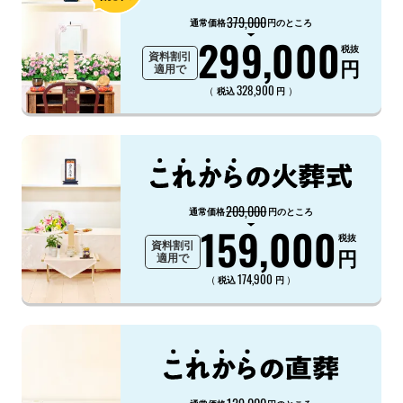
379,000
通常価格
円のところ
299,000
税抜
資料割引
円
適用で
328,900
（
）
税込
円
209,000
通常価格
円のところ
159,000
税抜
資料割引
円
適用で
174,900
（
）
税込
円