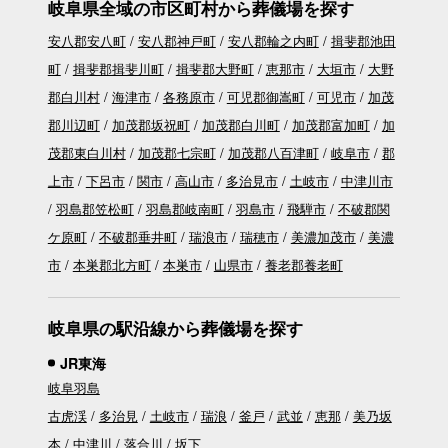
岐阜県全域の市区町村から葬儀場を探す
安八郡安八町
安八郡神戸町
安八郡輪之内町
揖斐郡池田
町
揖斐郡揖斐川町
揖斐郡大野町
恵那市
大垣市
大野
郡白川村
海津市
各務原市
可児郡御嵩町
可児市
加茂
郡川辺町
加茂郡坂祝町
加茂郡白川町
加茂郡富加町
加
茂郡東白川村
加茂郡七宗町
加茂郡八百津町
岐阜市
郡
上市
下呂市
関市
高山市
多治見市
土岐市
中津川市
羽島郡笠松町
羽島郡岐南町
羽島市
飛騨市
不破郡関
ケ原町
不破郡垂井町
瑞浪市
瑞穂市
美濃加茂市
美濃
市
本巣郡北方町
本巣市
山県市
養老郡養老町
岐阜県の駅沿線から葬儀場を探す
JR東海
岐阜羽島
古虎渓
多治見
土岐市
瑞浪
釜戸
武並
恵那
美乃坂
本
中津川
落合川
坂下