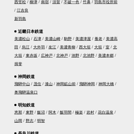
西笠松
柳津
南宿
須賀
不破一色
竹鼻
羽島市役所前
江吉良
新羽島
近畿日本鉄道
美濃松山
石津
美濃山崎
駒野
美濃津屋
養老
美濃高
田
烏江
大外羽
友江
美濃青柳
西大垣
大垣
室
北
大垣
東赤坂
広神戸
北神戸
池野
北池野
美濃本郷
揖斐
神岡鉄道
飛騨中山
茂住
漆山
神岡鉱山前
飛騨神岡
神岡大橋
奥飛騨温泉口
明知鉄道
恵那
東野
飯沼
阿木
飯羽間
極楽
岩村
花白温泉
山岡
野志
明智
長良川鉄道