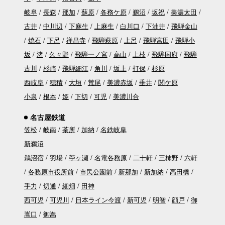
岐阜
長森
那加
蘇原
各務ケ原
鵜沼
坂祝
美濃太田
古井
中川辺
下麻生
上麻生
白川口
下油井
飛騨金山
焼石
下呂
禅昌寺
飛騨萩原
上呂
飛騨宮田
飛騨小
坂
渚
久々野
飛騨一ノ宮
高山
上枝
飛騨国府
飛騨
古川
杉崎
飛騨細江
角川
坂上
打保
杉原
西岐阜
穂積
大垣
荒尾
美濃赤坂
垂井
関ケ原
小泉
根本
姫
下切
可児
美濃川合
名古屋鉄道
笠松
岐南
茶所
加納
名鉄岐阜
新鵜沼
鵜沼宿
羽場
苧ヶ瀬
名電各務原
二十軒
三柿野
六軒
各務原市役所前
市民公園前
新那加
新加納
高田橋
手力
切通
細畑
田神
西可児
可児川
日本ライン今渡
新可児
明智
顔戸
御
嵩口
御嵩