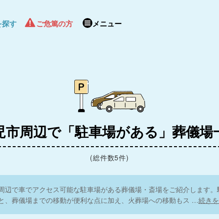
を探す
ご危篤の方
メニュー
 梅林斎場
祭 鶴見斎場
ホール
メモワール長森
場
族葬庵 梅林〜ばい
岐阜葬祭
ん～
岐阜葬祭 家族葬のフ
ァミラル
メモワ
家族葬
ァミラル岐阜岩地
児市周辺で「駐車場がある」葬儀場
フ
通
岐阜葬祭 岐南斎場
(総件数5件)
周辺で車でアクセス可能な駐車場がある葬儀場・斎場をご紹介します。
と、葬儀場までの移動が便利な点に加え、火葬場への移動もス
…
続きを