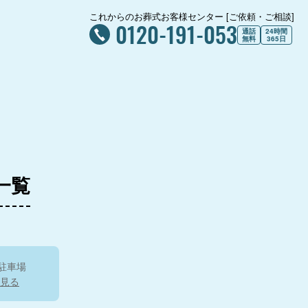
これからのお葬式お客様センター [ご依頼・ご相談]
0120-191-053
通話
24時間
無料
365日
家族葬庵 紬～つむぎ
～
 家族葬のフ
各務原
ール花園
庵 凪～なぎ～
岐阜葬祭 そはら斎場
5.0
メモ
岐阜葬
岐阜葬祭 三ツ池斎場
一覧
メモワール各務原
駐車場
見る