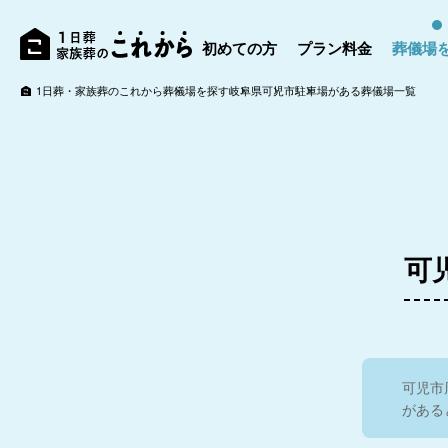
ァミラル岐阜早田
岐阜葬祭 家族葬のフ
ァミラル岐阜島
初めての方
プラン料金
葬儀場
岐阜葬祭 家族葬のフ
ァミラル岐阜西野町
岐阜葬祭
岐阜葬
1日葬・家族葬のこれから
葬儀場を探す
岐阜県
可児市
駐車場がある葬儀場一覧
岐阜中央
岐阜葬祭 鶴田斎
家
り
岐阜葬祭 加納斎場
可
メモワール加納
岐阜葬祭 家族葬の
ァミラル岐阜城東
5.0
岐阜葬祭 六条斎場
可児市
メモワール笠松
がある