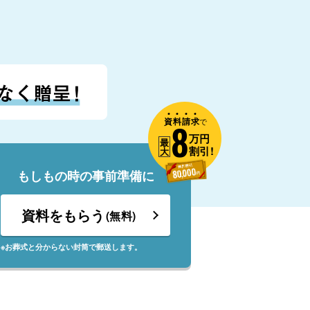
資
料
請
求
8
で
万円
最
割引!
大
もしもの時の事前準備に
資料をもらう
(無料)
※お葬式と分からない封筒で郵送します。