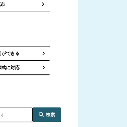
茂市
切ができる
葬式に対応
検索