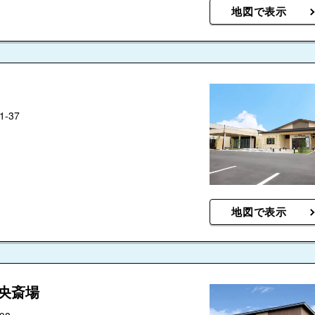
地図で表示
-37
地図で表示
央斎場