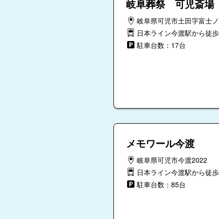
岐阜葬祭 可児斎場
岐阜県可児市土田字富士ノ井5
日本ライン今渡駅から徒歩
駐車台数：17台
メモワール今渡
岐阜県可児市今渡2022
日本ライン今渡駅から徒歩
駐車台数：85台