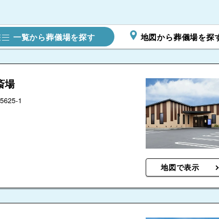
メモワール川島
一覧から葬儀場を探す
地図から葬儀場を探
のタクセル 木
斎場
25-1
ホール
地図で表示