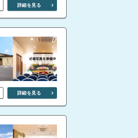
詳細を見る
家族葬のタクセル 北
名古屋
家族
日井
詳細を見る
家族葬のタクセル 名
古屋西
家族葬のタクセル 北
4.9
北区若葉通ホ
区黒川
白