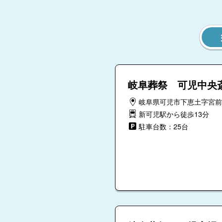
家族葬
曽川
岐阜葬祭 可児中央
岐阜県可児市下恵土字宮前56
新可児駅から徒歩13分
駐車台数：25台
一宮市奥町
家族葬のタクセル 奥
町