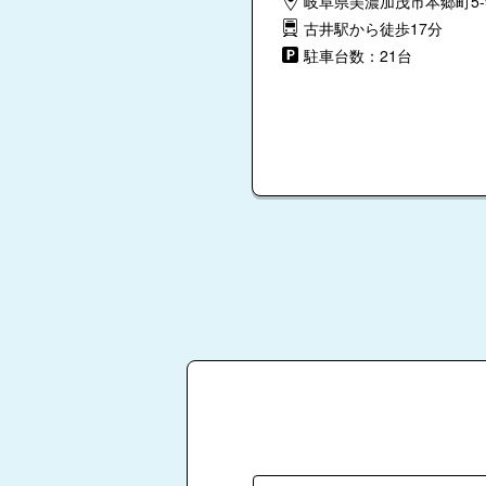
岐阜県美濃加茂市本郷町5-
古井駅から徒歩17分
駐車台数：21台