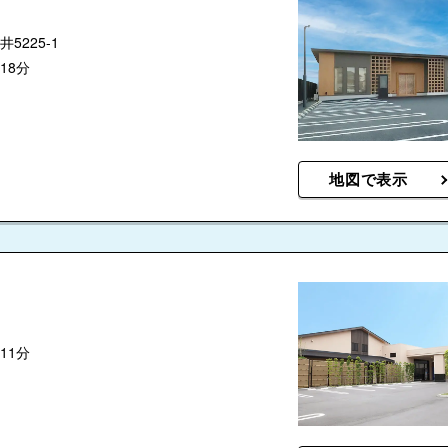
一宮市松降ホール
一宮市朝日ホール
225-1
家族葬のタクセル 平
和
18分
家族葬のタクセル 馬
見塚
地図で表示
11分