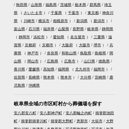
秋田県
山形県
福島県
茨城県
栃木県
群馬県
埼玉
県
（
さいたま市
）
千葉県
（
千葉市
）
東京都
神奈川
県
（
川崎市
横浜市
相模原市
）
新潟県
（
新潟市
）
富山県
石川県
福井県
山梨県
長野県
岐阜県
静岡県
（
静岡市
浜松市
）
愛知県
（
名古屋市
）
三重県
滋
賀県
京都府
（
京都市
）
大阪府
（
大阪市
堺市
）
兵
庫県
（
神戸市
）
奈良県
和歌山県
鳥取県
島根県
岡
山県
（
岡山市
）
広島県
（
広島市
）
山口県
徳島県
香川県
愛媛県
高知県
福岡県
（
北九州市
福岡市
）
佐賀県
長崎県
熊本県
（
熊本市
）
大分県
宮崎県
鹿
児島県
沖縄県
岐阜県全域の市区町村から葬儀場を探す
安八郡安八町
安八郡神戸町
安八郡輪之内町
揖斐郡池田
町
揖斐郡揖斐川町
揖斐郡大野町
恵那市
大垣市
大野
郡白川村
海津市
各務原市
可児郡御嵩町
可児市
加茂