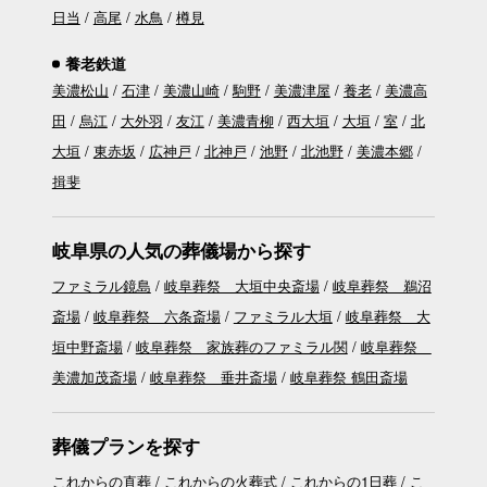
日当
高尾
水鳥
樽見
養老鉄道
美濃松山
石津
美濃山崎
駒野
美濃津屋
養老
美濃高
田
烏江
大外羽
友江
美濃青柳
西大垣
大垣
室
北
大垣
東赤坂
広神戸
北神戸
池野
北池野
美濃本郷
揖斐
岐阜県の人気の葬儀場から探す
ファミラル鏡島
岐阜葬祭 大垣中央斎場
岐阜葬祭 鵜沼
斎場
岐阜葬祭 六条斎場
ファミラル大垣
岐阜葬祭 大
垣中野斎場
岐阜葬祭 家族葬のファミラル関
岐阜葬祭
美濃加茂斎場
岐阜葬祭 垂井斎場
岐阜葬祭 鶴田斎場
葬儀プランを探す
これからの直葬
これからの火葬式
これからの1日葬
こ