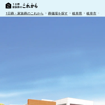
1日葬・家族葬のこれから
葬儀場を探す
岐阜県
岐阜市
メ