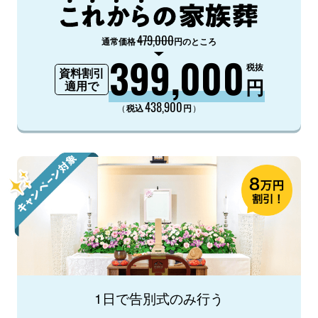
479,000
通常価格
円のところ
399,000
税抜
資料割引
円
適用で
438,900
（
）
税込
円
1日で告別式のみ行う