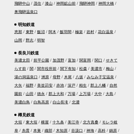
飛騨中山
茂住
漆山
神岡鉱山前
飛騨神岡
神岡大橋
奥飛騨温泉口
明知鉄道
恵那
東野
飯沼
阿木
飯羽間
極楽
岩村
花白温泉
山岡
野志
明智
長良川鉄道
美濃太田
前平公園
加茂野
富加
関富岡
関口
せきて
らす前
関
関市役所前
関下有知
松森
美濃市
梅山
湯の洞温泉口
洲原
母野
木尾
八坂
みなみ子宝温泉
大矢
福野
美並苅安
赤池
深戸
相生
郡上八幡
自然
園前
山田
徳永
郡上大和
万場
上万場
大中
大島
美濃白鳥
白鳥高原
白山長滝
北濃
樽見鉄道
大垣
東大垣
横屋
十九条
美江寺
北方真桑
モレラ岐
阜
糸貫
本巣
織部
木知原
谷汲口
神海
高科
鍋原