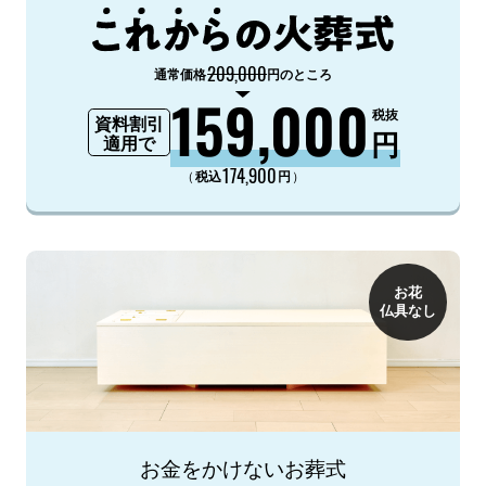
209,000
通常価格
円のところ
159,000
税抜
資料割引
円
適用で
174,900
（
）
税込
円
お花
仏具なし
お金をかけないお葬式