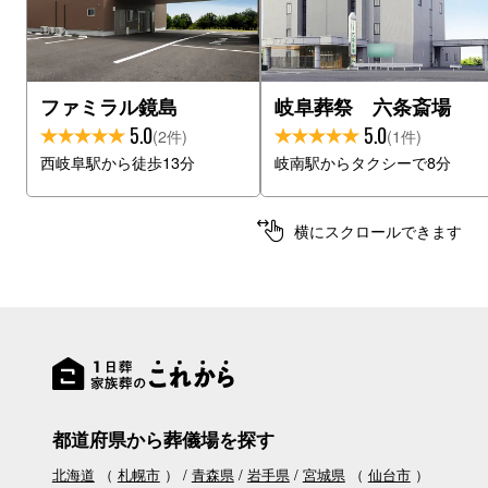
ファミラル鏡島
岐阜葬祭 六条斎場
5.0
5.0
(2件)
(1件)
西岐阜駅から徒歩13分
岐南駅からタクシーで8分
横にスクロールできます
都道府県から葬儀場を探す
北海道
（
札幌市
）
青森県
岩手県
宮城県
（
仙台市
）