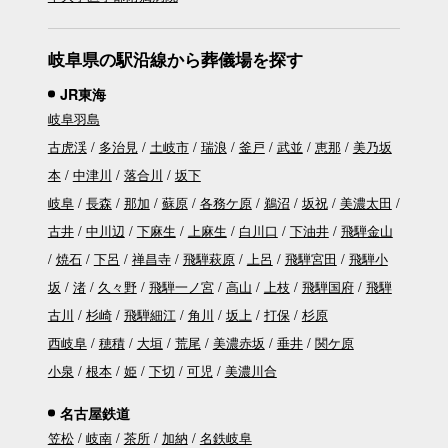
岐阜県の駅沿線から葬儀場を探す
JR東海
岐阜羽島
古虎渓
多治見
土岐市
瑞浪
釜戸
武並
恵那
美乃坂
本
中津川
落合川
坂下
岐阜
長森
那加
蘇原
各務ケ原
鵜沼
坂祝
美濃太田
古井
中川辺
下麻生
上麻生
白川口
下油井
飛騨金山
焼石
下呂
禅昌寺
飛騨萩原
上呂
飛騨宮田
飛騨小
坂
渚
久々野
飛騨一ノ宮
高山
上枝
飛騨国府
飛騨
古川
杉崎
飛騨細江
角川
坂上
打保
杉原
西岐阜
穂積
大垣
荒尾
美濃赤坂
垂井
関ケ原
小泉
根本
姫
下切
可児
美濃川合
名古屋鉄道
笠松
岐南
茶所
加納
名鉄岐阜