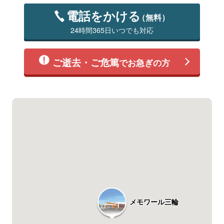
電話をかける
（無料）
24時間365日いつでも対応
ご逝去・ご危篤
でお急ぎの方
メモワール三輪