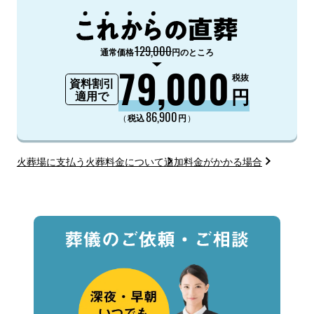
129,000
通常価格
円のところ
79,000
税抜
資料割引
円
適用で
86,900
（
）
税込
円
火葬場に支払う火葬料金について
追加料金がかかる場合