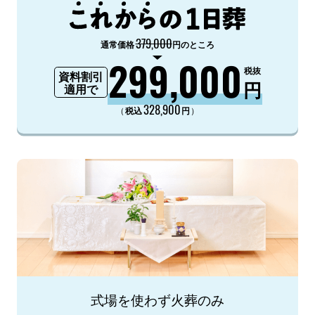
379,000
通常価格
円のところ
299,000
税抜
資料割引
円
適用で
328,900
（
）
税込
円
式場を使わず火葬のみ