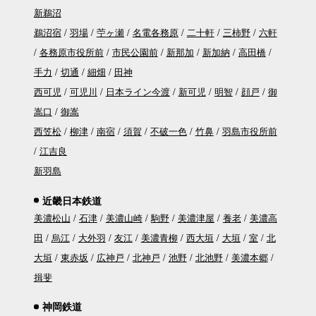
新鵜沼
鵜沼宿
羽場
苧ヶ瀬
名電各務原
二十軒
三柿野
六軒
各務原市役所前
市民公園前
新那加
新加納
高田橋
手力
切通
細畑
田神
西可児
可児川
日本ライン今渡
新可児
明智
顔戸
御
嵩口
御嵩
西笠松
柳津
南宿
須賀
不破一色
竹鼻
羽島市役所前
江吉良
新羽島
近畿日本鉄道
美濃松山
石津
美濃山崎
駒野
美濃津屋
養老
美濃高
田
烏江
大外羽
友江
美濃青柳
西大垣
大垣
室
北
大垣
東赤坂
広神戸
北神戸
池野
北池野
美濃本郷
揖斐
神岡鉄道