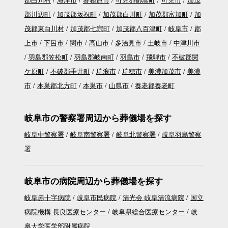
郡川辺町
加茂郡坂祝町
加茂郡白川町
加茂郡富加町
加
茂郡東白川村
加茂郡七宗町
加茂郡八百津町
岐阜市
郡
上市
下呂市
関市
高山市
多治見市
土岐市
中津川市
羽島郡笠松町
羽島郡岐南町
羽島市
飛騨市
不破郡関
ケ原町
不破郡垂井町
瑞浪市
瑞穂市
美濃加茂市
美濃
市
本巣郡北方町
本巣市
山県市
養老郡養老町
岐阜市の警察署周辺から葬儀場を探す
岐阜中警察署
岐阜南警察署
岐阜北警察署
岐阜羽島警察
署
岐阜市の病院周辺から葬儀場を探す
岐阜赤十字病院
岐阜市民病院
清光会 岐阜清流病院
国立
病院機構 長良医療センター
岐阜県総合医療センター
岐
阜大学医学部附属病院