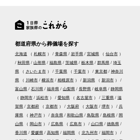
都道府県から葬儀場を探す
北海道
（
札幌市
）
青森県
岩手県
宮城県
（
仙台市
）
秋田県
山形県
福島県
茨城県
栃木県
群馬県
埼玉
県
（
さいたま市
）
千葉県
（
千葉市
）
東京都
神奈川
県
（
川崎市
横浜市
相模原市
）
新潟県
（
新潟市
）
富山県
石川県
福井県
山梨県
長野県
岐阜県
静岡県
（
静岡市
浜松市
）
愛知県
（
名古屋市
）
三重県
滋
賀県
京都府
（
京都市
）
大阪府
（
大阪市
堺市
）
兵
庫県
（
神戸市
）
奈良県
和歌山県
鳥取県
島根県
岡
山県
（
岡山市
）
広島県
（
広島市
）
山口県
徳島県
香川県
愛媛県
高知県
福岡県
（
北九州市
福岡市
）