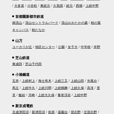
大多喜
小谷松
東総元
久我原
総元
西畑
上総中野
首都圏新都市鉄道
南流山
流山セントラルパーク
流山おおたかの森
柏の葉
キャンパス
柏たなか
山万
ユーカリが丘
地区センター
公園
女子大
中学校
井野
芝山鉄道
東成田
芝山千代田
小湊鐵道
五井
上総村上
海士有木
上総三又
上総山田
光風台
馬立
上総牛久
上総川間
上総鶴舞
上総久保
高滝
里
見
飯給
月崎
上総大久保
養老渓谷
上総中野
新京成電鉄
京成津田沼
新津田沼
前原
薬園台
習志野
北習志野