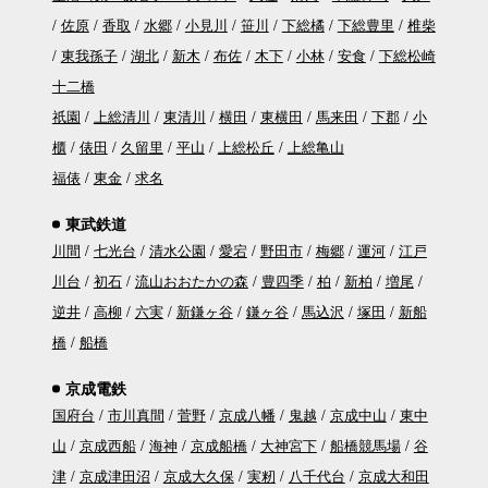
佐原
香取
水郷
小見川
笹川
下総橘
下総豊里
椎柴
東我孫子
湖北
新木
布佐
木下
小林
安食
下総松崎
十二橋
祇園
上総清川
東清川
横田
東横田
馬来田
下郡
小
櫃
俵田
久留里
平山
上総松丘
上総亀山
福俵
東金
求名
東武鉄道
川間
七光台
清水公園
愛宕
野田市
梅郷
運河
江戸
川台
初石
流山おおたかの森
豊四季
柏
新柏
増尾
逆井
高柳
六実
新鎌ヶ谷
鎌ヶ谷
馬込沢
塚田
新船
橋
船橋
京成電鉄
国府台
市川真間
菅野
京成八幡
鬼越
京成中山
東中
山
京成西船
海神
京成船橋
大神宮下
船橋競馬場
谷
津
京成津田沼
京成大久保
実籾
八千代台
京成大和田