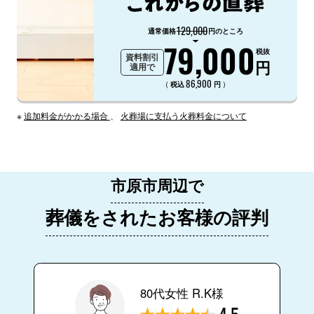
129,000
通常価格
円のところ
79,000
税抜
資料割引
円
適用で
86,900
（
）
税込
円
※
追加料金がかかる場合
、
火葬場に支払う火葬料金について
市原市周辺で
葬儀をされたお客様の評判
80代女性 R.K様