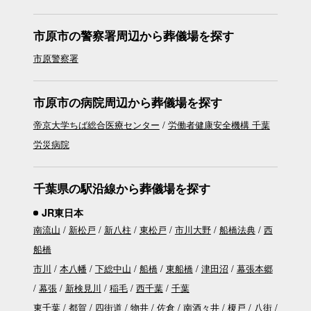
市原市の警察署周辺から葬儀場を探す
市原警察署
市原市の病院周辺から葬儀場を探す
帝京大学ちば総合医療センター
労働者健康安全機構 千葉
労災病院
千葉県の駅沿線から葬儀場を探す
JR東日本
南流山
新松戸
新八柱
東松戸
市川大野
船橋法典
西
船橋
市川
本八幡
下総中山
船橋
東船橋
津田沼
幕張本郷
幕張
新検見川
稲毛
西千葉
千葉
東千葉
都賀
四街道
物井
佐倉
南酒々井
榎戸
八街