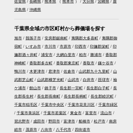
佐賀県
長崎県
熊本県
（
熊本市
）
大分県
宮崎県
鹿
児島県
沖縄県
千葉県全域の市区町村から葬儀場を探す
旭市
我孫子市
安房郡鋸南町
夷隅郡大多喜町
夷隅郡御
宿町
いすみ市
市川市
市原市
印西市
印旛郡栄町
印
旛郡酒々井町
浦安市
大網白里市
柏市
勝浦市
香取郡
神崎町
香取郡多古町
香取郡東庄町
香取市
鎌ケ谷市
鴨川市
木更津市
君津市
佐倉市
山武郡九十九里町
山
武郡芝山町
山武郡横芝光町
山武市
白井市
匝瑳市
袖
ケ浦市
館山市
銚子市
長生郡一宮町
長生郡白子町
長
生郡長生村
長生郡長南町
長生郡長柄町
長生郡睦沢町
千葉市稲毛区
千葉市中央区
千葉市花見川区
千葉市緑区
千葉市美浜区
千葉市若葉区
東金市
富里市
流山市
習志野市
成田市
野田市
富津市
船橋市
松戸市
南房
総市
茂原市
八街市
八千代市
四街道市