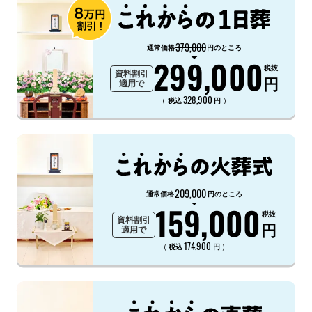
379,000
通常価格
円のところ
299,000
税抜
資料割引
円
適用で
328,900
（
）
税込
円
209,000
通常価格
円のところ
159,000
税抜
資料割引
円
適用で
174,900
（
）
税込
円