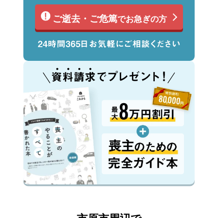
ご逝去・ご危篤
でお急ぎの方