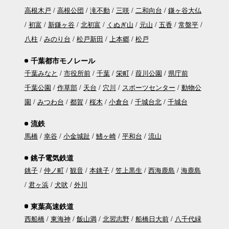
高根木戸
高根公団
滝不動
三咲
二和向台
鎌ヶ谷大仏
初富
新鎌ヶ谷
北初富
くぬぎ山
元山
五香
常盤平
八柱
みのり台
松戸新田
上本郷
松戸
千葉都市モノレール
千葉みなと
市役所前
千葉
栄町
葭川公園
県庁前
千葉公園
作草部
天台
穴川
スポーツセンター
動物公
園
みつわ台
都賀
桜木
小倉台
千城台北
千城台
流鉄
馬橋
幸谷
小金城趾
鰭ヶ崎
平和台
流山
銚子電気鉄道
銚子
仲ノ町
観音
本銚子
笠上黒生
西海鹿島
海鹿島
君ヶ浜
犬吠
外川
東葉高速鉄道
西船橋
東海神
飯山満
北習志野
船橋日大前
八千代緑