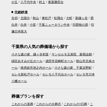
が丘
八千代中央
村上
東葉勝田台
北総鉄道
矢切
北国分
秋山
東松戸
松飛台
大町
新鎌ヶ谷
西
白井
白井
小室
千葉ニュータウン中央
印西牧の原
印
旛日本医大
千葉県の人気の葬儀場から探す
小さな森の家 鎌ヶ谷初富
サンセルモ玉泉院 蘇我会館
緑区あすみが丘ホール
成田市花崎町ホール
館山市北条ホ
ール
南房総市池之内ホール
小さな森の家 千葉浜野町
セレモ新松戸ホール
セレモ八千代台ホール
セレモ市川本
八幡ホール
葬儀プランを探す
これからの直葬
これからの火葬式
これからの1日葬
こ