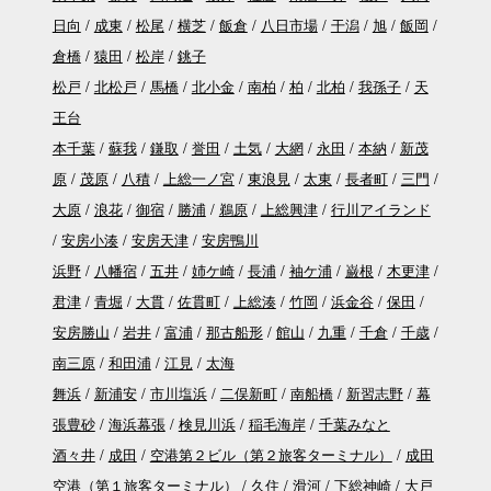
日向
成東
松尾
横芝
飯倉
八日市場
干潟
旭
飯岡
倉橋
猿田
松岸
銚子
松戸
北松戸
馬橋
北小金
南柏
柏
北柏
我孫子
天
王台
本千葉
蘇我
鎌取
誉田
土気
大網
永田
本納
新茂
原
茂原
八積
上総一ノ宮
東浪見
太東
長者町
三門
大原
浪花
御宿
勝浦
鵜原
上総興津
行川アイランド
安房小湊
安房天津
安房鴨川
浜野
八幡宿
五井
姉ケ崎
長浦
袖ケ浦
巌根
木更津
君津
青堀
大貫
佐貫町
上総湊
竹岡
浜金谷
保田
安房勝山
岩井
富浦
那古船形
館山
九重
千倉
千歳
南三原
和田浦
江見
太海
舞浜
新浦安
市川塩浜
二俣新町
南船橋
新習志野
幕
張豊砂
海浜幕張
検見川浜
稲毛海岸
千葉みなと
酒々井
成田
空港第２ビル（第２旅客ターミナル）
成田
空港（第１旅客ターミナル）
久住
滑河
下総神崎
大戸