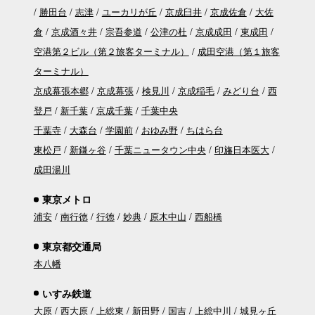
勝田台
志津
ユーカリが丘
京成臼井
京成佐倉
大佐
倉
京成酒々井
宗吾参道
公津の杜
京成成田
東成田
空港第２ビル（第２旅客ターミナル）
成田空港（第１旅客
ターミナル）
京成幕張本郷
京成幕張
検見川
京成稲毛
みどり台
西
登戸
新千葉
京成千葉
千葉中央
千葉寺
大森台
学園前
おゆみ野
ちはら台
東松戸
新鎌ヶ谷
千葉ニュータウン中央
印旛日本医大
成田湯川
東京メトロ
浦安
南行徳
行徳
妙典
原木中山
西船橋
東京都交通局
本八幡
いすみ鉄道
大原
西大原
上総東
新田野
国吉
上総中川
城見ヶ丘