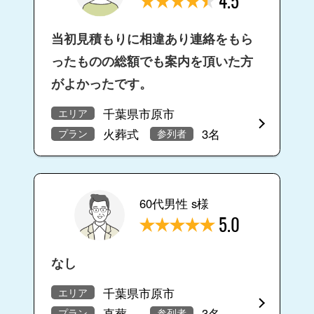
4.5
当初見積もりに相違あり連絡をもら
ったものの総額でも案内を頂いた方
がよかったです。
千葉県市原市
エリア
火葬式
3名
プラン
参列者
60代男性 s様
5.0
なし
千葉県市原市
エリア
直葬
3名
プラン
参列者