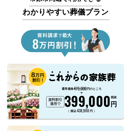
わかりやすい葬儀プラン
479,000
通常価格
円のところ
399,000
税抜
資料割引
円
適用で
438,900
（
）
税込
円