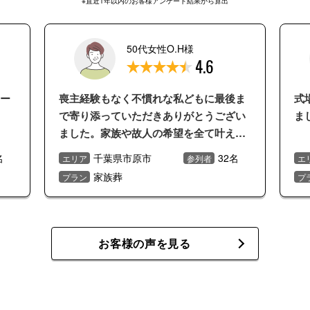
※直近1年以内のお客様アンケート結果から算出
50代女性O.H様
4.6
ー
喪主経験もなく不慣れな私どもに最後ま
式
で寄り添っていただきありがとうござい
ま
ました。家族や故人の希望を全て叶えて
いただけました。
名
千葉県市原市
32名
エリア
参列者
エ
家族葬
プラン
プ
お客様の声を見る