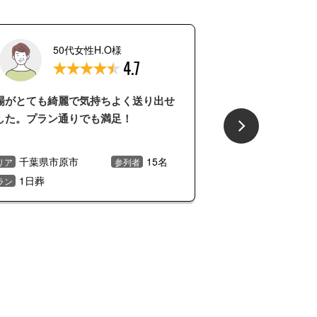
50代女性H.O様
4.7
場がとても綺麗で気持ちよく送り出せ
した。プラン通りでも満足！
千葉県市原市
15名
リア
参列者
1日葬
ラン