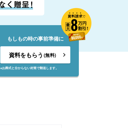
資
料
請
求
8
で
万円
最
割引!
大
もしもの時の事前準備に
資料をもらう
(無料)
※お葬式と分からない封筒で郵送します。