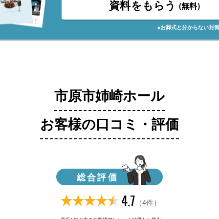
資料をもらう
(無料)
※お葬式と分からない封
市原市姉崎ホール
お客様の口コミ・評価
総合評価
4.7
（
4件
）