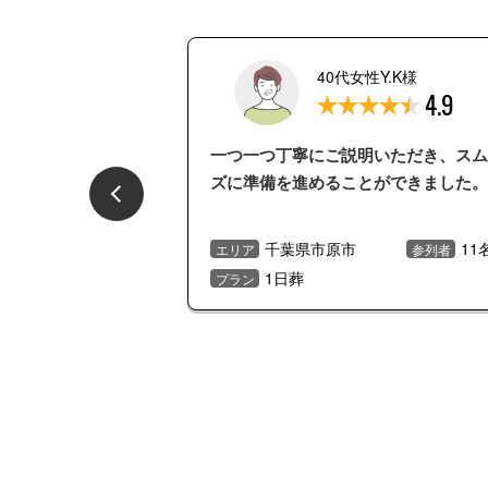
性K.G様
40代女性Y.K様
4.7
4.9
、安心して故人を送
一つ一つ丁寧にご説明いただき、スム
。祭壇も立派でした
ズに準備を進めることができました。
と感じました。
30名
千葉県市原市
11
参列者
エリア
参列者
1日葬
プラン