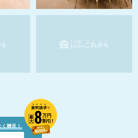
資
料
請
求
8
で
万円
最
割引!
大
なく贈呈！