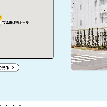
7
市原市姉崎ホール
で見る