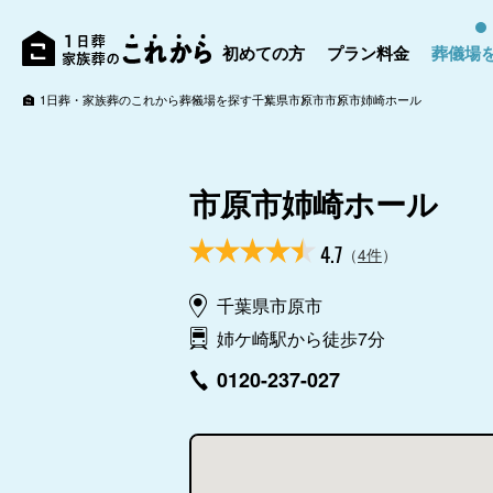
初めての方
プラン料金
葬儀場
1日葬・家族葬のこれから
葬儀場を探す
千葉県
市原市
市原市姉崎ホール
市原市姉崎ホール
4.7
（
4件
）
千葉県市原市
姉ケ崎駅から徒歩7分
0120-237-027