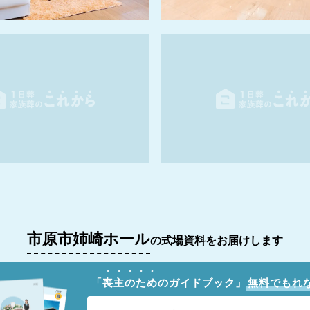
市原市姉崎ホール
の式場資料をお届けします
「
喪
主
の
た
め
のガイドブック」
無料でもれ