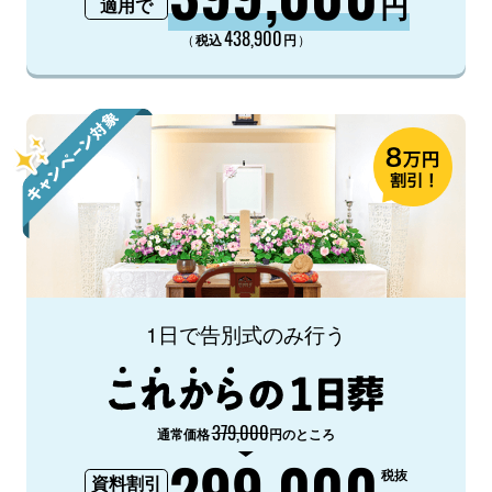
円
適用で
438,900
（
）
税込
円
1日で告別式のみ行う
379,000
通常価格
円のところ
299,000
税抜
資料割引