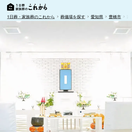
1日葬・家族葬のこれから
葬儀場を探す
愛知県
豊橋市
家