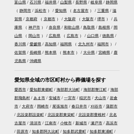
富山県
石川県
福井県
山梨県
長野県
岐阜県
静岡県
（
静岡市
浜松市
）
愛知県
（
名古屋市
）
三重県
滋
賀県
京都府
（
京都市
）
大阪府
（
大阪市
堺市
）
兵
庫県
（
神戸市
）
奈良県
和歌山県
鳥取県
島根県
岡
山県
（
岡山市
）
広島県
（
広島市
）
山口県
徳島県
香川県
愛媛県
高知県
福岡県
（
北九州市
福岡市
）
佐賀県
長崎県
熊本県
（
熊本市
）
大分県
宮崎県
鹿
児島県
沖縄県
愛知県全域の市区町村から葬儀場を探す
愛西市
愛知郡東郷町
海部郡大治町
海部郡蟹江町
海部
郡飛島村
あま市
安城市
一宮市
稲沢市
犬山市
岩倉
市
大府市
岡崎市
尾張旭市
春日井市
刈谷市
蒲郡市
北設楽郡設楽町
北設楽郡東栄町
北設楽郡豊根村
北名
古屋市
清須市
江南市
小牧市
新城市
瀬戸市
高浜市
田原市
知多郡阿久比町
知多郡武豊町
知多郡東浦町