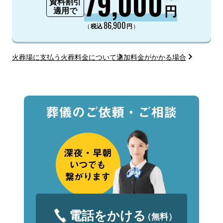
79,000
資料割引
円
適用で
86,900
（
）
税込
円
火葬場に支払う火葬料金について
追加料金がかかる場合
電話をかける
（無料）