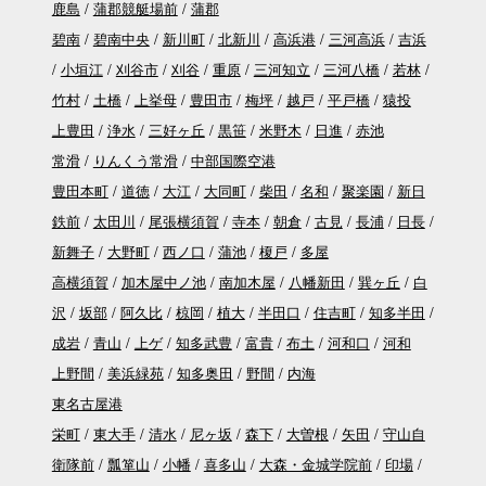
鹿島
蒲郡競艇場前
蒲郡
碧南
碧南中央
新川町
北新川
高浜港
三河高浜
吉浜
小垣江
刈谷市
刈谷
重原
三河知立
三河八橋
若林
竹村
土橋
上挙母
豊田市
梅坪
越戸
平戸橋
猿投
上豊田
浄水
三好ヶ丘
黒笹
米野木
日進
赤池
常滑
りんくう常滑
中部国際空港
豊田本町
道徳
大江
大同町
柴田
名和
聚楽園
新日
鉄前
太田川
尾張横須賀
寺本
朝倉
古見
長浦
日長
新舞子
大野町
西ノ口
蒲池
榎戸
多屋
高横須賀
加木屋中ノ池
南加木屋
八幡新田
巽ヶ丘
白
沢
坂部
阿久比
椋岡
植大
半田口
住吉町
知多半田
成岩
青山
上ゲ
知多武豊
富貴
布土
河和口
河和
上野間
美浜緑苑
知多奥田
野間
内海
東名古屋港
栄町
東大手
清水
尼ヶ坂
森下
大曽根
矢田
守山自
衛隊前
瓢箪山
小幡
喜多山
大森・金城学院前
印場