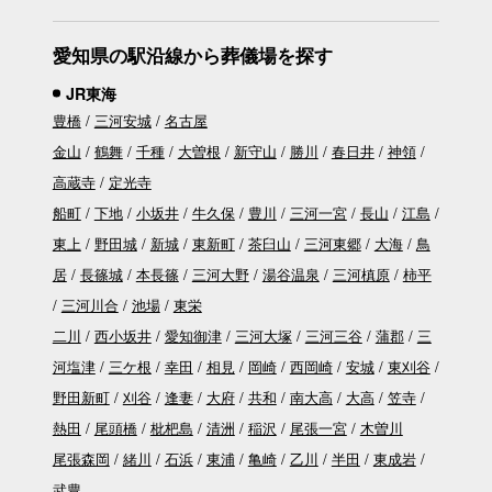
愛知県の駅沿線から葬儀場を探す
JR東海
豊橋
三河安城
名古屋
金山
鶴舞
千種
大曽根
新守山
勝川
春日井
神領
高蔵寺
定光寺
船町
下地
小坂井
牛久保
豊川
三河一宮
長山
江島
東上
野田城
新城
東新町
茶臼山
三河東郷
大海
鳥
居
長篠城
本長篠
三河大野
湯谷温泉
三河槙原
柿平
三河川合
池場
東栄
二川
西小坂井
愛知御津
三河大塚
三河三谷
蒲郡
三
河塩津
三ケ根
幸田
相見
岡崎
西岡崎
安城
東刈谷
野田新町
刈谷
逢妻
大府
共和
南大高
大高
笠寺
熱田
尾頭橋
枇杷島
清洲
稲沢
尾張一宮
木曽川
尾張森岡
緒川
石浜
東浦
亀崎
乙川
半田
東成岩
武豊