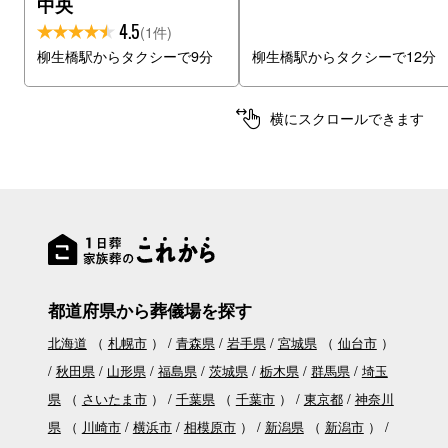
中央
4.5
(1件)
柳生橋駅からタクシーで9分
柳生橋駅からタクシーで12分
横にスクロールできます
都道府県から葬儀場を探す
北海道
（
札幌市
）
青森県
岩手県
宮城県
（
仙台市
）
秋田県
山形県
福島県
茨城県
栃木県
群馬県
埼玉
県
（
さいたま市
）
千葉県
（
千葉市
）
東京都
神奈川
県
（
川崎市
横浜市
相模原市
）
新潟県
（
新潟市
）