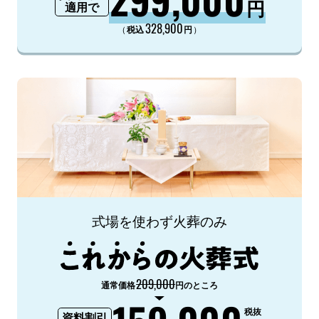
円
適用で
328,900
（
）
税込
円
式場を使わず火葬のみ
209,000
通常価格
円のところ
税抜
資料割引