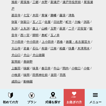
旭前
尾張旭
三郷
水野
新瀬戸
瀬戸市役所前
尾張瀬
戸
甚目寺
七宝
木田
青塚
勝幡
藤浪
津島
弥富
弥富口
五ノ三
佐屋
日比野
町方
六輪
渕高
丸渕
上丸渕
森上
山崎
玉野
萩原
二子
苅安賀
観
音寺
西一宮
開明
奥町
玉ノ井
下小田井
中小田井
上小田井
西春
徳重・名古屋芸大
大山寺
岩倉
石仏
布袋
江南
柏森
扶桑
木津用水
犬山口
犬山
犬山遊園
富岡前
善師野
上飯田
味鋺
味美
春日井
牛山
間内
小牧口
小牧
小牧原
味岡
田県神社前
楽田
羽黒
成田山
動物園
近畿日本鉄道
近鉄名古屋
米野
黄金
烏森
近鉄八田
伏屋
戸田
近
資料請求する
電話をかける
初めての方
プラン
式場を探す
お急ぎの方
メニュー
鉄蟹江
富吉
佐古木
近鉄弥富