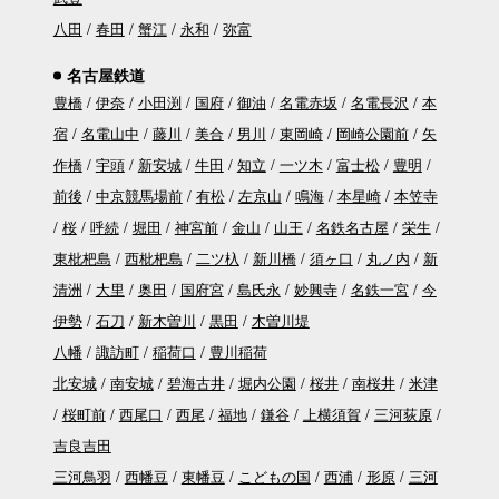
八田
春田
蟹江
永和
弥富
名古屋鉄道
豊橋
伊奈
小田渕
国府
御油
名電赤坂
名電長沢
本
宿
名電山中
藤川
美合
男川
東岡崎
岡崎公園前
矢
作橋
宇頭
新安城
牛田
知立
一ツ木
富士松
豊明
前後
中京競馬場前
有松
左京山
鳴海
本星崎
本笠寺
桜
呼続
堀田
神宮前
金山
山王
名鉄名古屋
栄生
東枇杷島
西枇杷島
二ツ杁
新川橋
須ヶ口
丸ノ内
新
清洲
大里
奥田
国府宮
島氏永
妙興寺
名鉄一宮
今
伊勢
石刀
新木曽川
黒田
木曽川堤
八幡
諏訪町
稲荷口
豊川稲荷
北安城
南安城
碧海古井
堀内公園
桜井
南桜井
米津
桜町前
西尾口
西尾
福地
鎌谷
上横須賀
三河荻原
吉良吉田
三河鳥羽
西幡豆
東幡豆
こどもの国
西浦
形原
三河