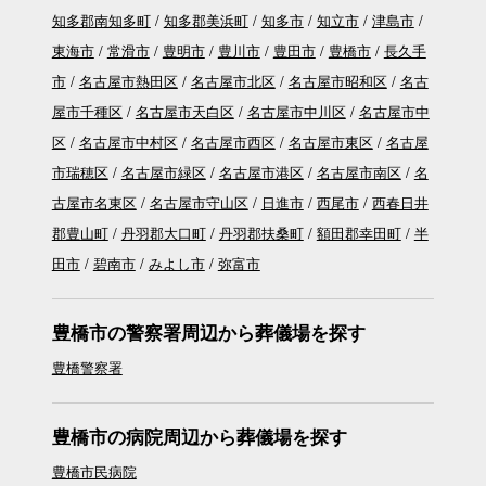
知多郡南知多町
知多郡美浜町
知多市
知立市
津島市
東海市
常滑市
豊明市
豊川市
豊田市
豊橋市
長久手
市
名古屋市熱田区
名古屋市北区
名古屋市昭和区
名古
屋市千種区
名古屋市天白区
名古屋市中川区
名古屋市中
区
名古屋市中村区
名古屋市西区
名古屋市東区
名古屋
市瑞穂区
名古屋市緑区
名古屋市港区
名古屋市南区
名
古屋市名東区
名古屋市守山区
日進市
西尾市
西春日井
郡豊山町
丹羽郡大口町
丹羽郡扶桑町
額田郡幸田町
半
田市
碧南市
みよし市
弥富市
豊橋市の警察署周辺から葬儀場を探す
豊橋警察署
豊橋市の病院周辺から葬儀場を探す
豊橋市民病院