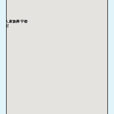
んしん家族葬 宇都
滝谷町