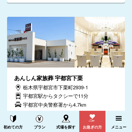
あんしん家族葬 宇都宮下栗
栃木県宇都宮市下栗町2939-1
宇都宮駅からタクシーで11分
宇都宮中央警察署から4.7km
電話をかける
詳細を見る
資料請求する
電話をかける
初めての方
プラン
式場を探す
お急ぎの方
メニュー