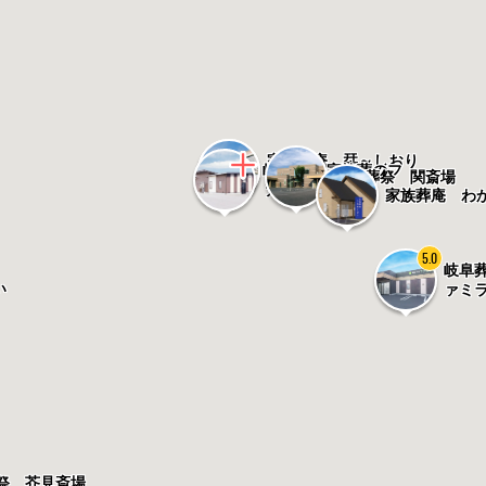
家族葬庵 栞～しおり
メモワール関
岐阜葬祭 家族葬のフ
岐阜葬祭 関斎場
～
ァミラル関池田
家族葬庵 わ
5.0
岐阜
い
ァミ
祭 芥見斎場