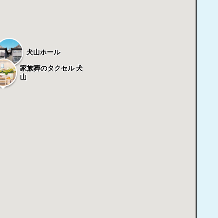
犬山ホール
家族葬のタクセル 犬
山