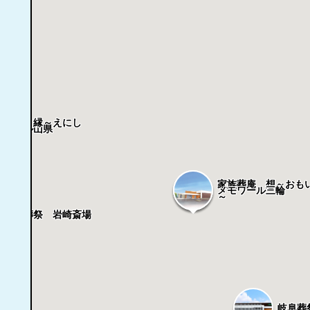
族葬庵 縁～えにし
モワール山県
家族葬庵 想～おも
メモワール三輪
～
岐阜葬祭 岩崎斎場
岐阜葬