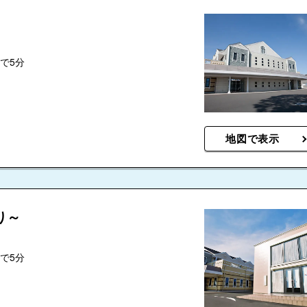
で5分
m
地図で表示
り～
で5分
m