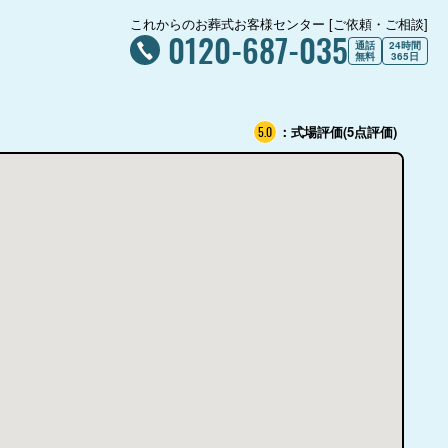
これからのお葬式お客様センター [ご依頼・ご相談]
0120-687-035
通話
24時間
無料
365日
：式場評価(5点評価)
5.0