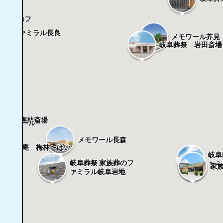
家族葬のフ
長良北
ファミラル長良
メモワール芥見
岐阜葬祭 岩田斎場
葬祭 梅林斎場
阜葬祭 鶴見斎場
阜中央ホール
メモワール長森
鶴田斎場
家族葬庵 梅林〜ばい
岐阜
りん～
岐阜葬祭 家族葬のフ
ァミ
メ
家
ァミラル岐阜岩地