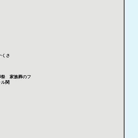
かくさ
葬祭 家族葬のフ
ラル関