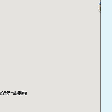
4.
メモワール鵜沼
阜葬祭 鵜沼斎場