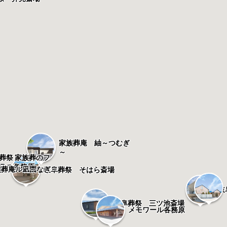
家族葬庵 紬～つむぎ
～
葬祭 家族葬のフ
ラル各務原
モワール花園
族葬庵 凪～なぎ～
岐阜葬祭 そはら斎場
5.0
岐
岐阜葬祭 三ツ池斎場
メモワール各務原