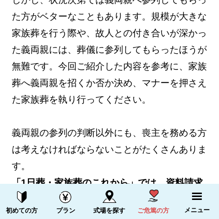
た方がベターなこともあります。規模が大きな
家族葬を行う際や、故人との付き合いが深かっ
た義両親には、葬儀に参列してもらったほうが
無難です。今回ご紹介した内容を参考に、家族
葬へ義両親を招くか否か決め、マナーを押さえ
た家族葬を執り行ってください。
義両親の参列の判断以外にも、喪主を務める方
は考えなければならないことがたくさんありま
す。
「1日葬・家族葬のこれから」では、資料請求
いただいた方全員に「喪主のやるべきことがす
資料請求する
電話をかける
メニュー
初めての方
プラン
式場を探す
ご危篤の方
べて書かれた本」を無料でプレゼントしており