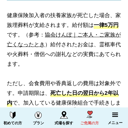
健康保険加入者の扶養家族が死亡した場合、家
族埋葬料が支給されます。給付額は
一律5万円
です。（参考：
協会けんぽ｜ご本人・ご家族が
亡くなったとき
）給付されたお金は、霊柩車代
や火葬料・僧侶への謝礼などの実費にあてられ
ます。
ただし、会食費用や香典返しの費用は対象外で
す。申請期限は、
死亡した日の翌日から2年以
内
で、加入している健康保険組合で手続きしま
す。
資料請求する
電話をかける
メニュー
初めての方
プラン
式場を探す
ご危篤の方