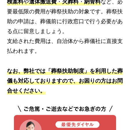
検案料
や
遺体搬送費
・
火葬料
・
納骨料
など、必
要最低限の費用が葬祭扶助の対象です。葬祭扶
助の申請は、葬儀前に行政窓口で行う必要があ
る点に留意しましょう。
支給された費用は、自治体から葬儀社に直接支
払われます。
なお、弊社では「葬祭扶助制度」を利用した葬
儀も対応しておりますので、お困りの方はお問
合せください。