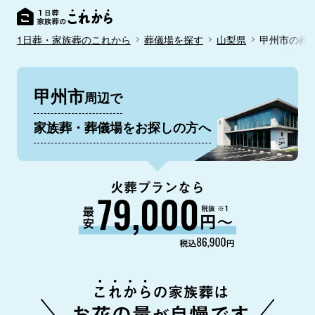
1日葬・家族葬のこれから
葬儀場を探す
山梨県
甲州市の葬
甲州市
周辺で
家族葬・葬儀場をお探しの方へ