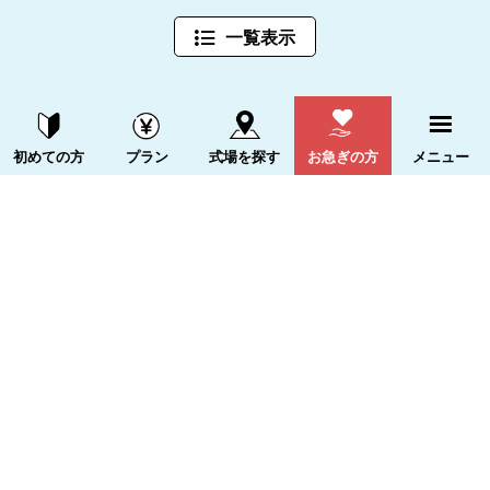
一覧表示
甲州市周辺
資料請求する
電話をかける
初めての方
プラン
式場を探す
お急ぎの方
メニュー
の葬儀場一覧
メニュー
(総件数1件)
トップページ
これからのお葬式とは
お葬式プラン