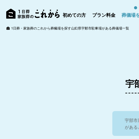
初めての方
プラン料金
葬儀場
4.7
家族葬ホール下関
家族
会館
1日葬・家族葬のこれから
葬儀場を探す
山口県
宇部市
駐車場がある葬儀場一覧
4.6
明善社 ミナト斎場
宇
宇部市
がある