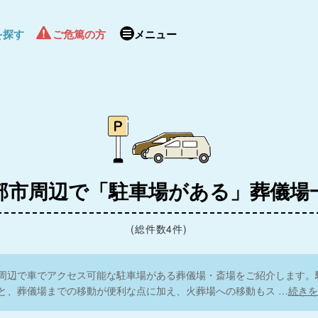
を探す
ご危篤の方
メニュー
葬ホール めかり
部市周辺で「駐車場がある」葬儀場
(総件数4件)
周辺で車でアクセス可能な駐車場がある葬儀場・斎場をご紹介します。
と、葬儀場までの移動が便利な点に加え、火葬場への移動もス
…
続きを