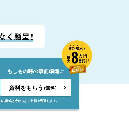
資
料
請
求
8
で
万円
最
割引!
大
もしもの時の事前準備に
資料をもらう
(無料)
※お葬式と分からない封筒で郵送します。