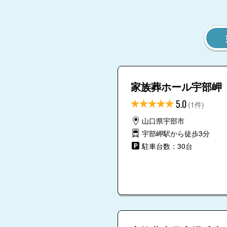
家族葬ホール宇部岬
5.0
(1件)
山口県宇部市
宇部岬駅から徒歩3分
駐車台数：30台