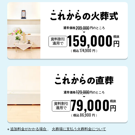
209,000
通常価格
円のところ
159,000
税抜
資料割引
円
適用で
174,900
（
）
税込
円
129,000
通常価格
円のところ
79,000
税抜
資料割引
円
適用で
86,900
（
）
税込
円
※
追加料金がかかる場合
、
火葬場に支払う火葬料金について