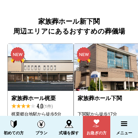
家族葬ホール新下関
周辺エリアにあるおすすめの葬儀場
家族葬ホール梶栗
家族葬ホール下関
4.0
(1件)
梶栗郷台地駅から徒歩5分
下関駅から徒歩17分
資料請求する
電話をかける
初めての方
プラン
式場を探す
お急ぎの方
メニュー
横にスクロールできます