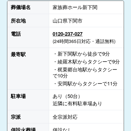
葬儀場名
家族葬ホール新下関
所在地
山口県下関市
電話
0120-237-027
(24時間365日対応・通話無料)
・新下関駅から徒歩で9分
最寄駅
・綾羅木駅からタクシーで9分
・梶栗郷台地駅からタクシー
で10分
・安岡駅からタクシーで11分
駐車場
あり（50台）
近隣に有料駐車場あり
宗派
全宗派対応
併設火葬場
併設なし