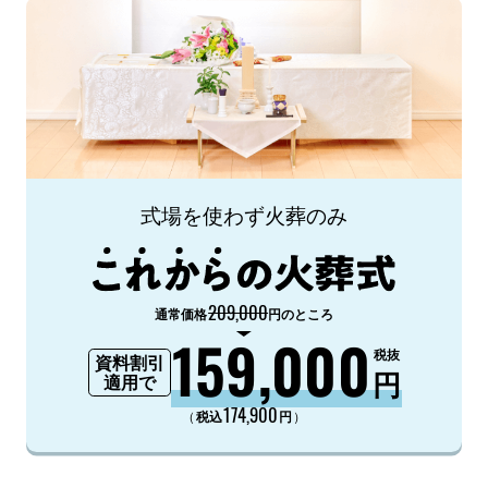
式場を使わず火葬のみ
209,000
通常価格
円のところ
159,000
税抜
資料割引
円
適用で
174,900
（
）
税込
円