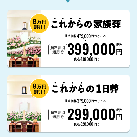
479,000
通常価格
円のところ
399,000
税抜
資料割引
円
適用で
438,900
（
）
税込
円
379,000
通常価格
円のところ
299,000
税抜
資料割引
円
適用で
328,900
（
）
税込
円