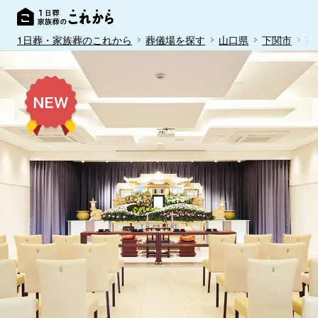
1日葬・家族葬のこれから
葬儀場を探す
山口県
下関市
家