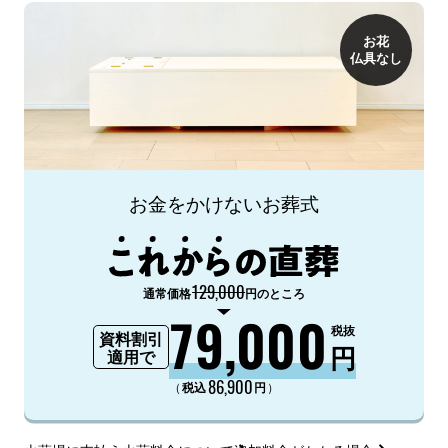
お花
仏具なし
お金をかけないお葬式
129,000
通常価格
円のところ
79,000
税抜
資料割引
円
適用で
86,900
（
）
税込
円