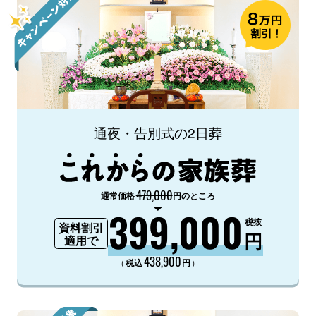
通夜・告別式の2日葬
479,000
通常価格
円のところ
399,000
税抜
資料割引
円
適用で
438,900
（
）
税込
円