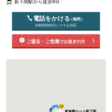
新下関駅から徒歩9分
電話をかける
（無料）
24時間365日いつでも対応
ご逝去・ご危篤
でお急ぎの方
5.0
家族葬ホール新下関