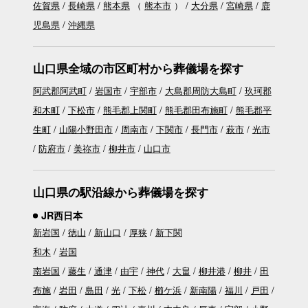
佐賀県
長崎県
熊本県
（
熊本市
）
大分県
宮崎県
鹿
児島県
沖縄県
山口県全域の市区町村から葬儀場を探す
阿武郡阿武町
岩国市
宇部市
大島郡周防大島町
玖珂郡
和木町
下松市
熊毛郡上関町
熊毛郡田布施町
熊毛郡平
生町
山陽小野田市
周南市
下関市
長門市
萩市
光市
防府市
美祢市
柳井市
山口市
山口県の駅沿線から葬儀場を探す
JR西日本
新岩国
徳山
新山口
厚狭
新下関
和木
岩国
南岩国
藤生
通津
由宇
神代
大畠
柳井港
柳井
田
布施
岩田
島田
光
下松
櫛ケ浜
新南陽
福川
戸田