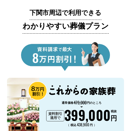
下関市周辺で利用できる
わかりやすい葬儀プラン
479,000
通常価格
円のところ
399,000
税抜
資料割引
円
適用で
438,900
（
）
税込
円