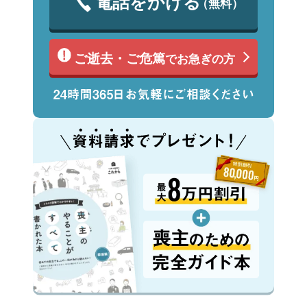
電話をかける
（無料）
ご逝去・ご危篤
でお急ぎの方