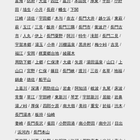
富海
防府
大道
四辻
嘉川
本由良
厚東
宇部
小野
田
埴生
小月
長府
幡生
下関
江崎
須佐
宇田郷
木与
奈古
長門大井
越ケ浜
東萩
萩
玉江
三見
飯井
長門三隅
長門市
黄波戸
長門古
市
人丸
伊上
長門粟野
阿川
特牛
滝部
長門二見
宇賀本郷
湯玉
小串
川棚温泉
黒井村
梅ケ峠
吉見
福江
安岡
梶栗郷台地
綾羅木
周防下郷
上郷
仁保津
大歳
矢原
湯田温泉
山口
上
山口
宮野
仁保
篠目
長門峡
渡川
三谷
名草
地福
鍋倉
徳佐
船平山
上嘉川
深溝
周防佐山
岩倉
阿知須
岐波
丸尾
床波
常盤
草江
宇部岬
東新川
琴芝
宇部新川
居能
岩鼻
湯ノ峠
厚保
四郎ケ原
南大嶺
美祢
重安
於福
渋木
長門湯本
板持
仙崎
妻崎
長門長沢
雀田
小野田港
南小野田
南中川
目出
浜河内
長門本山