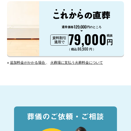
129,000
通常価格
円のところ
79,000
税抜
資料割引
円
適用で
86,900
（
）
税込
円
※
追加料金がかかる場合
、
火葬場に支払う火葬料金について