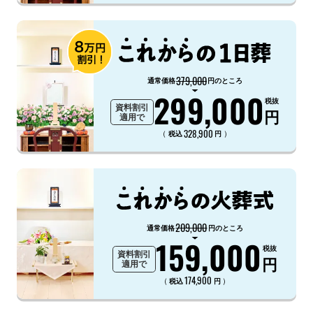
379,000
通常価格
円のところ
299,000
税抜
資料割引
円
適用で
328,900
（
）
税込
円
209,000
通常価格
円のところ
159,000
税抜
資料割引
円
適用で
174,900
（
）
税込
円