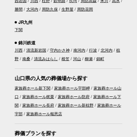
西岩国
川西
柱野
欽明路
玖珂
周防高森
米川
高水
勝間
大河内
周防久保
生野屋
周防花岡
JR九州
下関
錦川鉄道
川西
清流新岩国
守内かさ神
南河内
行波
北河内
椋
野
南桑
清流みはらし
根笠
河山
柳瀬
錦町
山口県の人気の葬儀場から探す
家族葬ホール新下関
家族葬ホール宇部岬
家族葬ホール山
口
家族葬ホール梶栗
家族葬ホール防府
家族葬ホール下
関
家族葬ホール長府
家族葬ホール新椋野
家族葬ホール
宇部
家族葬ホール報恩店
葬儀プランを探す