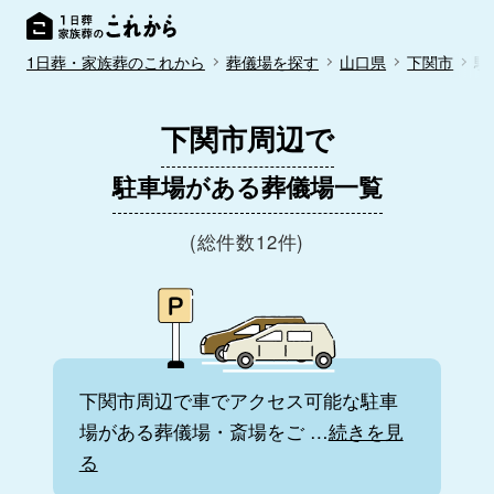
1日葬・家族葬のこれから
葬儀場を探す
山口県
下関市
駐
下関市周辺で
駐車場がある葬儀場一覧
(総件数12件)
下関市周辺で車でアクセス可能な駐車
場がある葬儀場・斎場をご
…
続きを見
る