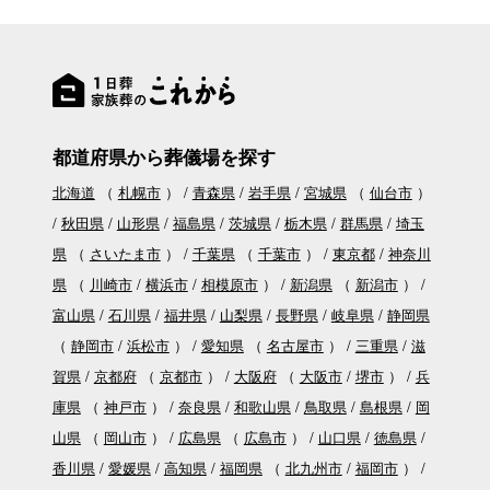
都道府県から葬儀場を探す
北海道
（
札幌市
）
青森県
岩手県
宮城県
（
仙台市
）
秋田県
山形県
福島県
茨城県
栃木県
群馬県
埼玉
県
（
さいたま市
）
千葉県
（
千葉市
）
東京都
神奈川
県
（
川崎市
横浜市
相模原市
）
新潟県
（
新潟市
）
富山県
石川県
福井県
山梨県
長野県
岐阜県
静岡県
（
静岡市
浜松市
）
愛知県
（
名古屋市
）
三重県
滋
賀県
京都府
（
京都市
）
大阪府
（
大阪市
堺市
）
兵
庫県
（
神戸市
）
奈良県
和歌山県
鳥取県
島根県
岡
山県
（
岡山市
）
広島県
（
広島市
）
山口県
徳島県
香川県
愛媛県
高知県
福岡県
（
北九州市
福岡市
）