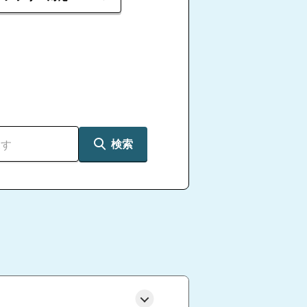
検索
ファ
ファミリー斎場