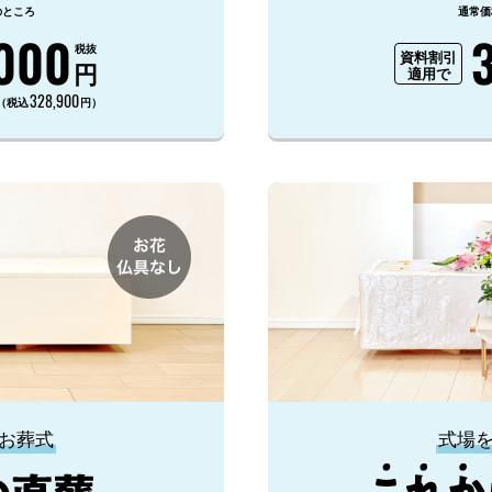
のところ
通常価
000
税抜
資料割引
円
適用で
328,900
（税込
円）
お葬式
式場