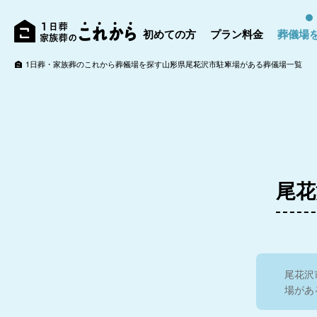
初めての方
プラン料金
葬儀場
1日葬・家族葬のこれから
葬儀場を探す
山形県
尾花沢市
駐車場がある葬儀場一覧
尾花
尾花沢
場があ