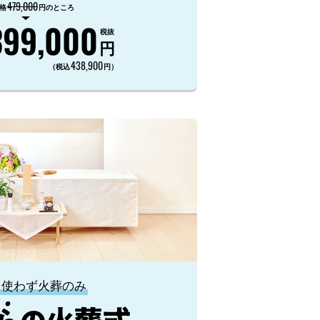
479,000
格
円のところ
399,000
税抜
円
438,900
（税込
円）
を使わず火葬のみ