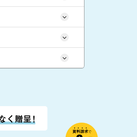
資
料
請
求
で