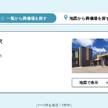
一覧から葬儀場を探す
地図から葬儀場を探
沢
分
地図で表示
（1〜1件を表示 / 1件中）