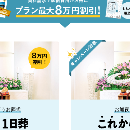
行うお葬式
お通夜