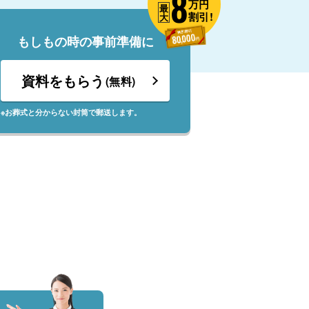
8
万円
最
割引!
大
もしもの時の事前準備に
資料をもらう
(無料)
※お葬式と分からない封筒で郵送します。