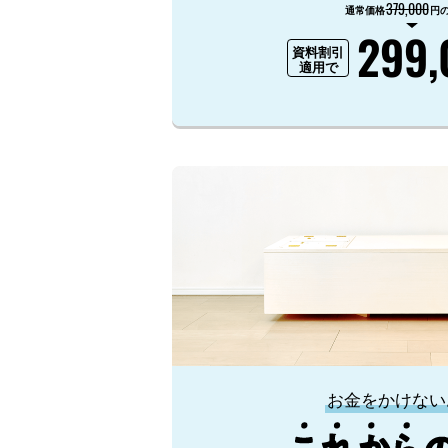
379,000
通常価格
円
299,
資料割引
適用で
お金をかけない