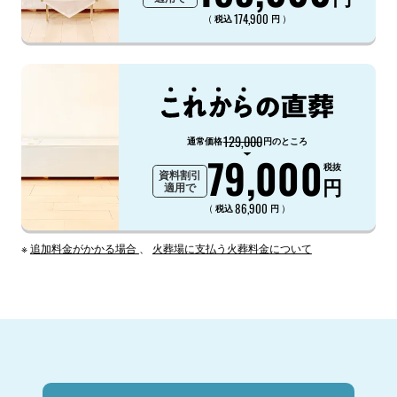
174,900
（
）
税込
円
129,000
通常価格
円のところ
79,000
税抜
資料割引
円
適用で
86,900
（
）
税込
円
※
追加料金がかかる場合
、
火葬場に支払う火葬料金について