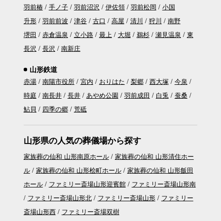
羽前椿
手ノ子
羽前沼沢
伊佐領
羽前松岡
小国
升形
羽前前波
津谷
古口
高屋
清川
狩川
南野
堺田
赤倉温泉
立小路
最上
大堀
鵜杉
瀬見温泉
東
長沢
長沢
南新庄
山形鉄道
赤湯
南陽市役所
宮内
おりはた
梨郷
西大塚
今泉
時庭
南長井
長井
あやめ公園
羽前成田
白兎
蚕桑
鮎貝
四季の郷
荒砥
山形県の人気の葬儀場から探す
家族葬の仙和 山形南原ホール
家族葬の仙和 山形清住ホー
ル
家族葬の仙和 山形桧町ホール
家族葬の仙和 山形飯田
ホール
ファミリー斎場山形迎賓館
ファミリー斎場山形南
ファミリー斎場山形北
ファミリー斎場山形
ファミリー
斎場山形西
ファミリー斎場双樹