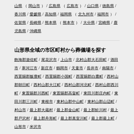
山県
（
岡山市
）
広島県
（
広島市
）
山口県
徳島県
香川県
愛媛県
高知県
福岡県
（
北九州市
福岡市
）
佐賀県
長崎県
熊本県
（
熊本市
）
大分県
宮崎県
鹿
児島県
沖縄県
山形県全域の市区町村から葬儀場を探す
飽海郡遊佐町
尾花沢市
上山市
北村山郡大石田町
酒田
市
寒河江市
新庄市
鶴岡市
天童市
長井市
南陽市
西置賜郡飯豊町
西置賜郡小国町
西置賜郡白鷹町
西村山
郡朝日町
西村山郡大江町
西村山郡河北町
西村山郡西川
町
東置賜郡川西町
東置賜郡高畠町
東田川郡庄内町
東
田川郡三川町
東根市
東村山郡中山町
東村山郡山辺町
村山市
最上郡大蔵村
最上郡金山町
最上郡鮭川村
最上
郡戸沢村
最上郡舟形町
最上郡真室川町
最上郡最上町
山形市
米沢市