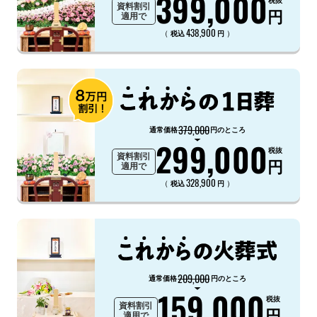
399,000
資料割引
円
適用で
438,900
（
）
税込
円
379,000
通常価格
円のところ
299,000
税抜
資料割引
円
適用で
328,900
（
）
税込
円
209,000
通常価格
円のところ
159,000
税抜
資料割引
円
適用で