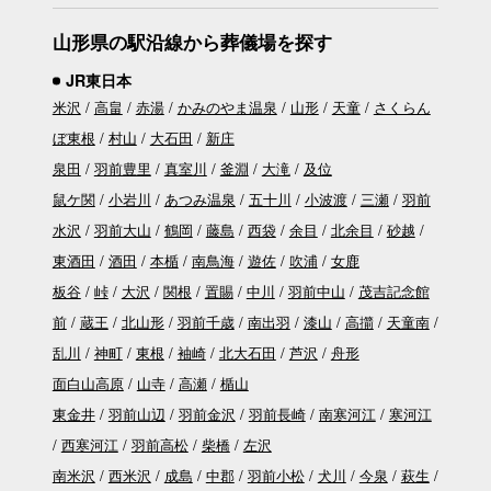
山形県の駅沿線から葬儀場を探す
JR東日本
米沢
高畠
赤湯
かみのやま温泉
山形
天童
さくらん
ぼ東根
村山
大石田
新庄
泉田
羽前豊里
真室川
釜淵
大滝
及位
鼠ケ関
小岩川
あつみ温泉
五十川
小波渡
三瀬
羽前
水沢
羽前大山
鶴岡
藤島
西袋
余目
北余目
砂越
東酒田
酒田
本楯
南鳥海
遊佐
吹浦
女鹿
板谷
峠
大沢
関根
置賜
中川
羽前中山
茂吉記念館
前
蔵王
北山形
羽前千歳
南出羽
漆山
高擶
天童南
乱川
神町
東根
袖崎
北大石田
芦沢
舟形
面白山高原
山寺
高瀬
楯山
東金井
羽前山辺
羽前金沢
羽前長崎
南寒河江
寒河江
西寒河江
羽前高松
柴橋
左沢
南米沢
西米沢
成島
中郡
羽前小松
犬川
今泉
萩生