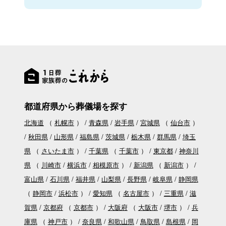
都道府県から葬儀場を探す
北海道
（
札幌市
）
青森県
岩手県
宮城県
（
仙台市
）
秋田県
山形県
福島県
茨城県
栃木県
群馬県
埼玉
県
（
さいたま市
）
千葉県
（
千葉市
）
東京都
神奈川
県
（
川崎市
横浜市
相模原市
）
新潟県
（
新潟市
）
富山県
石川県
福井県
山梨県
長野県
岐阜県
静岡県
（
静岡市
浜松市
）
愛知県
（
名古屋市
）
三重県
滋
賀県
京都府
（
京都市
）
大阪府
（
大阪市
堺市
）
兵
庫県
（
神戸市
）
奈良県
和歌山県
鳥取県
島根県
岡