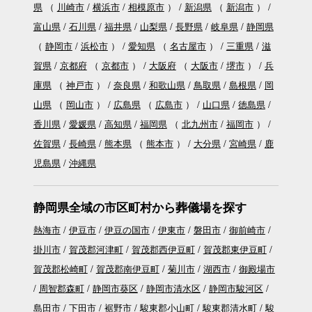
県
（
川崎市
横浜市
相模原市
）
新潟県
（
新潟市
）
富山県
石川県
福井県
山梨県
長野県
岐阜県
静岡県
（
静岡市
浜松市
）
愛知県
（
名古屋市
）
三重県
滋
賀県
京都府
（
京都市
）
大阪府
（
大阪市
堺市
）
兵
庫県
（
神戸市
）
奈良県
和歌山県
鳥取県
島根県
岡
山県
（
岡山市
）
広島県
（
広島市
）
山口県
徳島県
香川県
愛媛県
高知県
福岡県
（
北九州市
福岡市
）
佐賀県
長崎県
熊本県
（
熊本市
）
大分県
宮崎県
鹿
児島県
沖縄県
静岡県全域の市区町村から葬儀場を探す
熱海市
伊豆市
伊豆の国市
伊東市
磐田市
御前崎市
掛川市
賀茂郡河津町
賀茂郡西伊豆町
賀茂郡東伊豆町
賀茂郡松崎町
賀茂郡南伊豆町
菊川市
湖西市
御殿場市
周智郡森町
静岡市葵区
静岡市清水区
静岡市駿河区
島田市
下田市
裾野市
駿東郡小山町
駿東郡清水町
駿