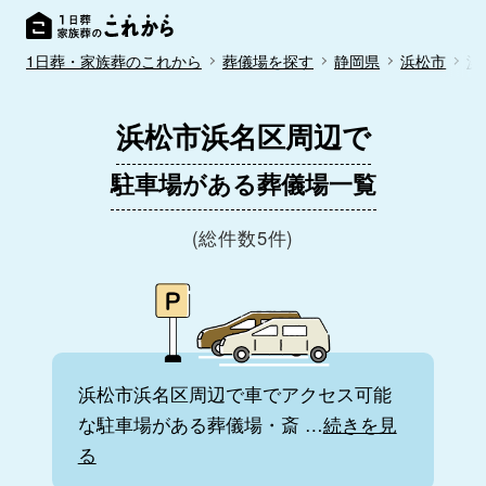
1日葬・家族葬のこれから
葬儀場を探す
静岡県
浜松市
浜
浜松市浜名区周辺で
駐車場がある葬儀場一覧
(総件数5件)
浜松市浜名区周辺で車でアクセス可能
な駐車場がある葬儀場・斎
…
続きを見
る