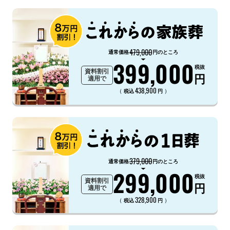
479,000
通常価格
円のところ
399,000
税抜
資料割引
円
適用で
438,900
（
）
税込
円
379,000
通常価格
円のところ
299,000
税抜
資料割引
円
適用で
328,900
（
）
税込
円