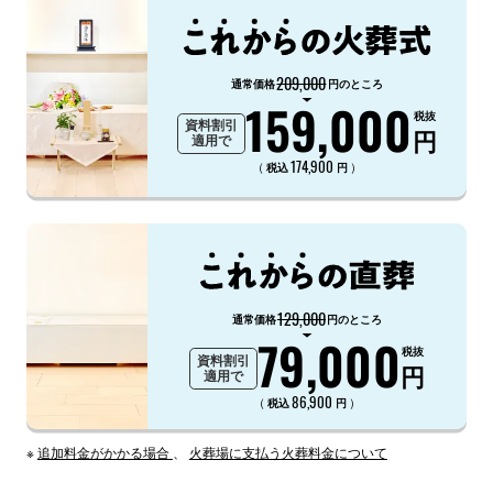
209,000
通常価格
円のところ
159,000
税抜
資料割引
円
適用で
174,900
（
）
税込
円
129,000
通常価格
円のところ
79,000
税抜
資料割引
円
適用で
86,900
（
）
税込
円
※
追加料金がかかる場合
、
火葬場に支払う火葬料金について