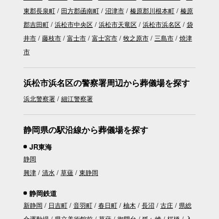
東郡長泉町
田方郡函南町
沼津市
榛原郡川根本町
榛原
郡吉田町
浜松市中央区
浜松市天竜区
浜松市浜名区
袋
井市
藤枝市
富士市
富士宮市
牧之原市
三島市
焼津
市
浜松市浜名区の警察署周辺から葬儀場を探す
浜北警察署
細江警察署
静岡県の駅沿線から葬儀場を探す
JR東海
静岡
興津
清水
草薙
東静岡
静岡鉄道
新静岡
日吉町
音羽町
春日町
柚木
長沼
古庄
県総
合運動場
県立美術館前
草薙
御門台
狐ヶ崎
桜橋
入