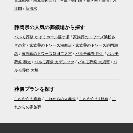
江岡
新清水
静岡県の人気の葬儀場から探す
パルモ葬祭 かぞくホール篠ケ瀬
家族葬のトワーズ浜松さ
ぎの宮
家族葬のトワーズ湖西店
家族葬のトワーズ静岡瀬
名
家族葬のトワーズ磐田二之宮
パルモ葬祭 掛川
パルモ
葬祭 和光
パルモ葬祭 カデンツァ
パルモ葬祭 大須賀
パ
ルモ葬祭 大坂
葬儀プランを探す
これからの直葬
これからの火葬式
これからの1日葬
こ
れからの家族葬