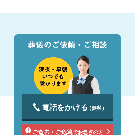
電話をかける
（無料）
ご逝去・ご危篤
でお急ぎの方