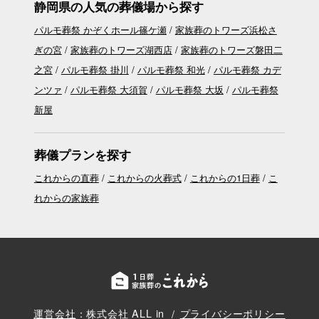
静岡県の人気の葬儀場から探す
パルモ葬祭 かぞくホール篠ケ瀬
家族葬のトワーズ浜松さ
ぎの宮
家族葬のトワーズ湖西店
家族葬のトワーズ磐田二
之宮
パルモ葬祭 掛川
パルモ葬祭 和光
パルモ葬祭 カデ
ンツァ
パルモ葬祭 大須賀
パルモ葬祭 大坂
パルモ葬祭
新屋
葬儀プランを探す
これからの直葬
これからの火葬式
これからの1日葬
こ
れからの家族葬
運営会社
：株式会社 ALL in
プライバシーポリシー