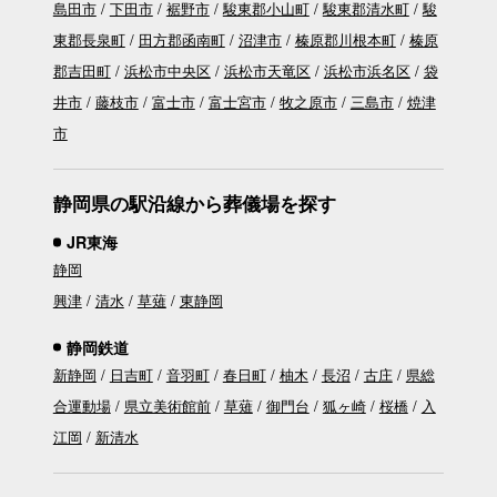
島田市
下田市
裾野市
駿東郡小山町
駿東郡清水町
駿
東郡長泉町
田方郡函南町
沼津市
榛原郡川根本町
榛原
郡吉田町
浜松市中央区
浜松市天竜区
浜松市浜名区
袋
井市
藤枝市
富士市
富士宮市
牧之原市
三島市
焼津
市
静岡県の駅沿線から葬儀場を探す
JR東海
静岡
興津
清水
草薙
東静岡
静岡鉄道
新静岡
日吉町
音羽町
春日町
柚木
長沼
古庄
県総
合運動場
県立美術館前
草薙
御門台
狐ヶ崎
桜橋
入
江岡
新清水