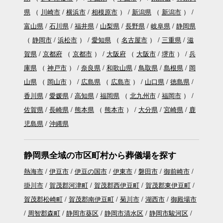
県
（
川崎市
横浜市
相模原市
）
新潟県
（
新潟市
）
富山県
石川県
福井県
山梨県
長野県
岐阜県
静岡県
（
静岡市
浜松市
）
愛知県
（
名古屋市
）
三重県
滋
賀県
京都府
（
京都市
）
大阪府
（
大阪市
堺市
）
兵
庫県
（
神戸市
）
奈良県
和歌山県
鳥取県
島根県
岡
山県
（
岡山市
）
広島県
（
広島市
）
山口県
徳島県
香川県
愛媛県
高知県
福岡県
（
北九州市
福岡市
）
佐賀県
長崎県
熊本県
（
熊本市
）
大分県
宮崎県
鹿
児島県
沖縄県
静岡県全域の市区町村から葬儀場を探す
熱海市
伊豆市
伊豆の国市
伊東市
磐田市
御前崎市
掛川市
賀茂郡河津町
賀茂郡西伊豆町
賀茂郡東伊豆町
賀茂郡松崎町
賀茂郡南伊豆町
菊川市
湖西市
御殿場市
周智郡森町
静岡市葵区
静岡市清水区
静岡市駿河区