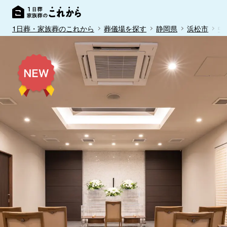
1日葬・家族葬のこれから
葬儀場を探す
静岡県
浜松市
中