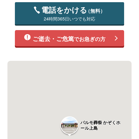
電話をかける
（無料）
24時間365日いつでも対応
ご逝去・ご危篤
でお急ぎの方
パルモ葬祭 かぞくホ
ール上島