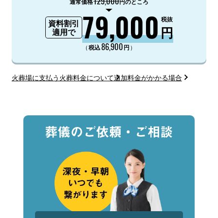
129,000
通常価格
円のところ
79,000
税抜
資料割引
円
適用で
86,900
（
）
税込
円
火葬場に支払う火葬料金について
追加料金がかかる場合