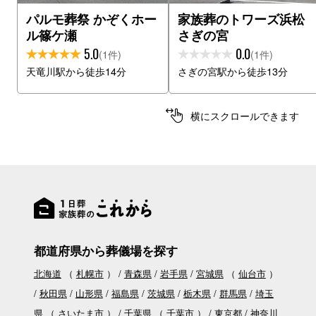
パルモ葬祭 かぞくホー
家族葬のトワーズ浜松
ル篠ケ瀬
さぎの宮
5.0
0.0
(1件)
(1件)
天竜川駅から徒歩14分
さぎの宮駅から徒歩13分
横にスクロールできます
都道府県から葬儀場を探す
北海道
（
札幌市
）
青森県
岩手県
宮城県
（
仙台市
）
秋田県
山形県
福島県
茨城県
栃木県
群馬県
埼玉
県
（
さいたま市
）
千葉県
（
千葉市
）
東京都
神奈川