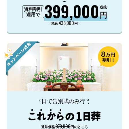
399,000
税抜
資料割引
円
適用で
438,900
（
）
税込
円
1日で告別式のみ行う
379,000
通常価格
円のところ