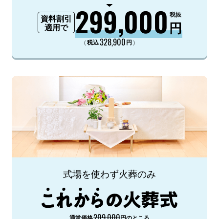
299,000
税抜
資料割引
円
適用で
328,900
（
）
税込
円
式場を使わず火葬のみ
209,000
通常価格
円のところ