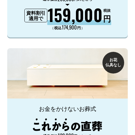
159,000
税抜
資料割引
円
適用で
174,900
（
）
税込
円
お花
仏具なし
お金をかけないお葬式