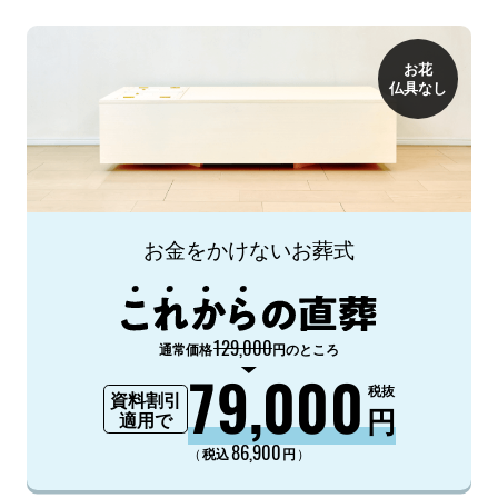
お花
仏具なし
お金をかけないお葬式
129,000
通常価格
円のところ
79,000
税抜
資料割引
円
適用で
86,900
（
）
税込
円