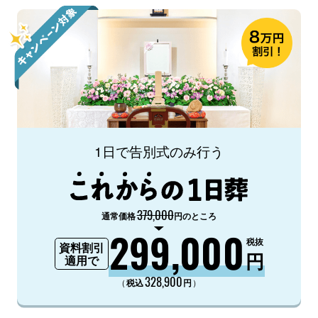
1日で告別式のみ行う
379,000
通常価格
円のところ
299,000
税抜
資料割引
円
適用で
328,900
（
）
税込
円