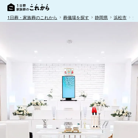
1日葬・家族葬のこれから
葬儀場を探す
静岡県
浜松市
中