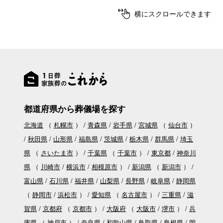
横にスクロールできます
都道府県から葬儀場を探す
北海道
（
札幌市
）
青森県
岩手県
宮城県
（
仙台市
）
秋田県
山形県
福島県
茨城県
栃木県
群馬県
埼玉
県
（
さいたま市
）
千葉県
（
千葉市
）
東京都
神奈川
県
（
川崎市
横浜市
相模原市
）
新潟県
（
新潟市
）
富山県
石川県
福井県
山梨県
長野県
岐阜県
静岡県
（
静岡市
浜松市
）
愛知県
（
名古屋市
）
三重県
滋
賀県
京都府
（
京都市
）
大阪府
（
大阪市
堺市
）
兵
庫県
（
神戸市
）
奈良県
和歌山県
鳥取県
島根県
岡