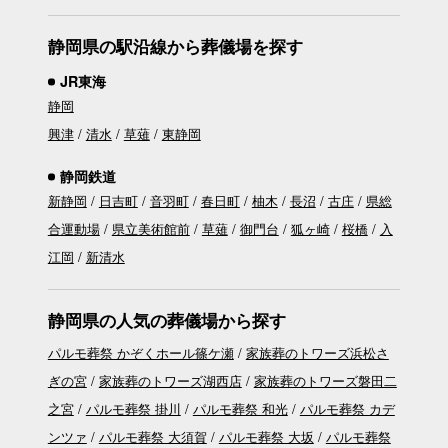
静岡県の駅沿線から葬儀場を探す
JR東海
静岡
興津
清水
草薙
東静岡
静岡鉄道
新静岡
日吉町
音羽町
春日町
柚木
長沼
古庄
県総
合運動場
県立美術館前
草薙
御門台
狐ヶ崎
桜橋
入
江岡
新清水
静岡県の人気の葬儀場から探す
パルモ葬祭 かぞくホール篠ケ瀬
家族葬のトワーズ浜松さ
ぎの宮
家族葬のトワーズ湖西店
家族葬のトワーズ磐田二
之宮
パルモ葬祭 掛川
パルモ葬祭 和光
パルモ葬祭 カデ
ンツァ
パルモ葬祭 大須賀
パルモ葬祭 大坂
パルモ葬祭