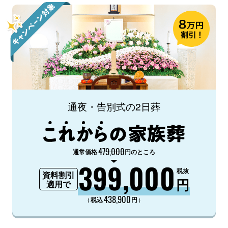
通夜・告別式の2日葬
479,000
通常価格
円のところ
399,000
税抜
資料割引
円
適用で
438,900
（
）
税込
円