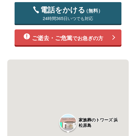
電話をかける
（無料）
24時間365日いつでも対応
ご逝去・ご危篤
でお急ぎの方
家族葬のトワーズ 浜
松原島