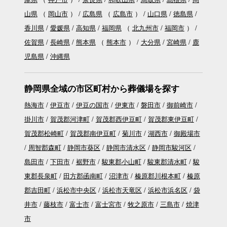
山県
（
岡山市
）
広島県
（
広島市
）
山口県
徳島県
香川県
愛媛県
高知県
福岡県
（
北九州市
福岡市
）
佐賀県
長崎県
熊本県
（
熊本市
）
大分県
宮崎県
鹿
児島県
沖縄県
静岡県全域の市区町村から葬儀場を探す
熱海市
伊豆市
伊豆の国市
伊東市
磐田市
御前崎市
掛川市
賀茂郡河津町
賀茂郡西伊豆町
賀茂郡東伊豆町
賀茂郡松崎町
賀茂郡南伊豆町
菊川市
湖西市
御殿場市
周智郡森町
静岡市葵区
静岡市清水区
静岡市駿河区
島田市
下田市
裾野市
駿東郡小山町
駿東郡清水町
駿
東郡長泉町
田方郡函南町
沼津市
榛原郡川根本町
榛原
郡吉田町
浜松市中央区
浜松市天竜区
浜松市浜名区
袋
井市
藤枝市
富士市
富士宮市
牧之原市
三島市
焼津
市