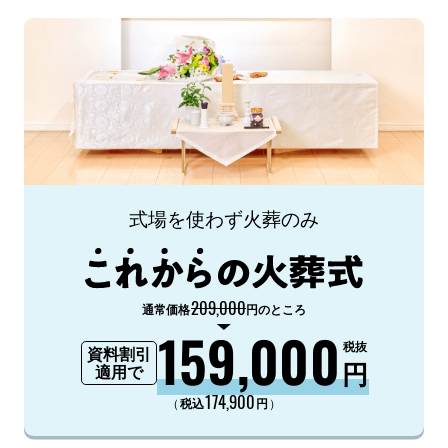
式場を使わず火葬のみ
209,000
通常価格
円のところ
159,000
税抜
資料割引
円
適用で
174,900
（
）
税込
円