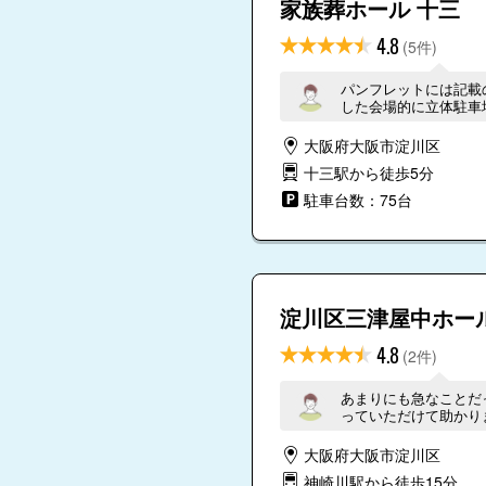
家族葬ホール 十三
4.8
(5件)
パンフレットには記載
した会場的に立体駐車
場誘導係に22,000円
0円かかると言われた
大阪府大阪市淀川区
ぎました。パンフレッ
十三駅から徒歩5分
す。今回結果的に高い
す。 駐車場誘導係の
駐車台数：75台
ず、その直後に来た親
「当日は何台来るの？
「私に聞かれても・・
その方が開始３０分前
こにいる？」と電話が
の、お寺様への対応や
淀川区三津屋中ホー
料でアシスタントを付け
したが、会場にも立っ
いても、親族から「書
4.8
(2件)
ました。何のためのア
等が予定より遅くなっ
あまりにも急なことだ
来て、記帳への誘導を
っていただけて助かり
す。こちらも小規模で
プロでお金をもらって
機応変にきちんと対応
大阪府大阪市淀川区
を告げると、もう決済
神崎川駅から徒歩15分