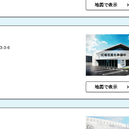
くするつもりもなかったので、目は瞑りました
地図で表示
被せる布をつけてくださりましたが、そもそもア
要があったのか疑問が残ります。 終了後は、１
時までの退館に伸ばしていただけたのはありがた
フが全員退勤されるため、残っているのは身内と
んかあっけないというか、、、寂しい感じがしま
るところが沢山あリましたが、滞りなく終わり良
3-6
地図で表示