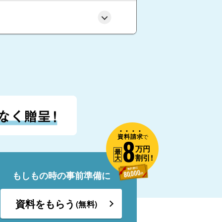
資
料
請
求
8
で
万円
最
割引!
大
もしもの時の事前準備に
資料をもらう
(無料)