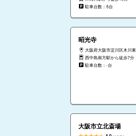
た。それ以上事を大き
が。その代わりに棺に
駐車台数：5台
シスタントをつける必
９時退館の予定を２０
かったですが、スタッ
守衛さん？のみで、な
した。ちょっと気にな
かったです。
昭光寺
大阪府大阪市淀川区木川東3-
西中島南方駅から徒歩7分
駐車台数：-台
大阪市立北斎場