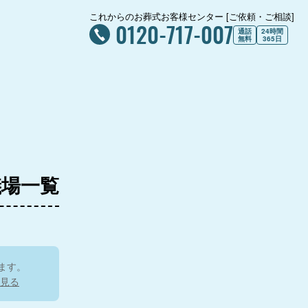
4.2
照善寺
これからのお葬式お客様センター [ご依頼・ご相談]
家族葬ホール西宮
0120-717-007
通話
24時間
西法寺
無料
365日
正寿寺
4.
葬ホール東灘
儀場一覧
ます。
見る