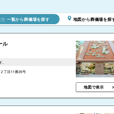
一覧から葬儀場を探す
地図から葬儀場を探
ール
す。
丁目11番26号
地図で表示