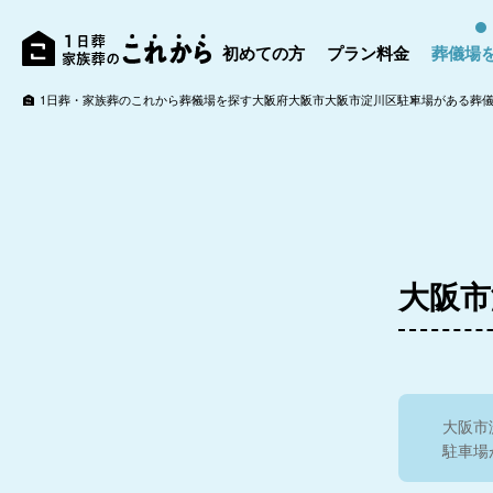
初めての方
プラン料金
葬儀場
1日葬・家族葬のこれから
葬儀場を探す
大阪府
大阪市
大阪市淀川区
駐車場がある葬
高法寺
大阪市
4.6
家族葬ホール
大阪市
家族葬ホール神戸駅前
駐車場
5.0
メモリアルハーバー