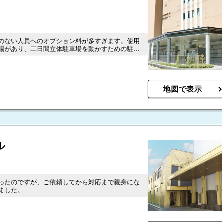
のない人員へのオプション料が多すぎます。使用
場があり、二日間立体駐車場を動かすための駐車
かかると言われたり、2日間でアシスタント料38,50
り、一見安いように見えましたが、ちょっと高す
トにもそれがわかるように記載が欲しかったで
と思っていたお寺で式を挙げた方が安かったで
方に、当日の車の台数をお伝えしたにも関わら
地図で表示
族ではない一般の方に「車あと何台来るの？」や
」などと聞かれてもわからない方に確認しされ、
・連携大丈夫？」と混乱されていました。また、
に会場に行かれるとスタッフも誰もおらず、「ど
あリマした。一人運営スタッフはついているもの
受付等が手薄になってしまうことがあるため、有
ル
た方がいいとのことで38,500円もかけてつけま
てくださっていないし、お通夜での香典記入につ
いてないけどいいの？」と伝えられ、気づきまし
シスタントなのでしょうか？お寺様の到着の時間
たなど理由を伝えられましたが、控え室に早めに
ったのですが、ご依頼してから対応まで親身にな
してくださるなど、何とでも対応できると思いま
ました。
10人もいませんでしたが、多い少ないではなく、
るんですし、一生に一度のセレモニーなので、臨
していただきたいと思います。しかも、そのこと
をしているため返金はできませんと謝られまし