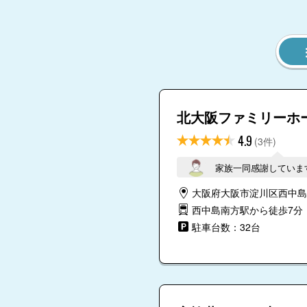
北大阪ファミリーホ
4.9
(3件)
家族一同感謝していま
大阪府大阪市淀川区西中島２
西中島南方駅から徒歩7分
駐車台数：32台