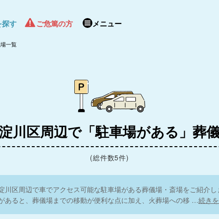
を探す
ご危篤の方
メニュー
儀場一覧
4.7
無量寺
家族
家族葬ホールなだ
淀川区周辺で「駐車場がある」葬
三宮
(総件数5件)
淀川区周辺で車でアクセス可能な駐車場がある葬儀場・斎場をご紹介し
があると、葬儀場までの移動が便利な点に加え、火葬場への移
…
続きを