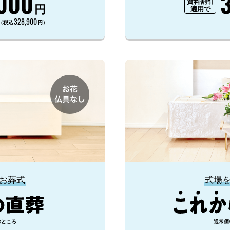
000
資料割引
円
適用で
328,900
（税込
円）
お葬式
式場
のところ
通常価