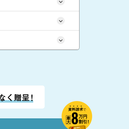
資
料
請
求
8
で
万円
最
割引!
大