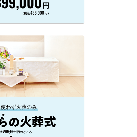
399,000
円
438,900
（税込
円）
を使わず火葬のみ
209,000
格
円のところ