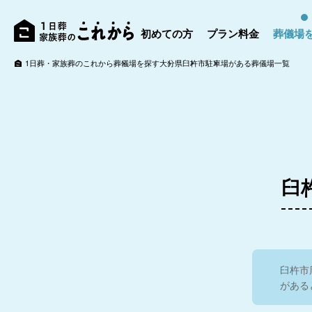
初めての方
プラン料金
葬儀場
1日葬・家族葬のこれから
葬儀場を探す
大分県
臼杵市
駐車場がある葬儀場一覧
臼
臼杵市
がある