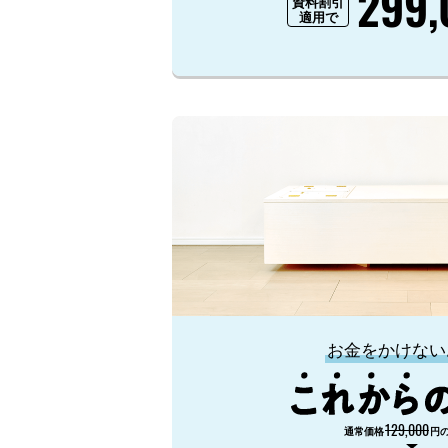
299,
資料割引
適用で
お金をかけない
129,000
通常価格
円