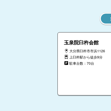
玉泉院臼杵会館
大分県臼杵市市浜1126
上臼杵駅から徒歩9分
駐車台数：70台