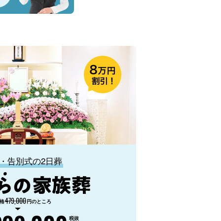
・告別式の2日葬
479,000
格
円のところ
税抜