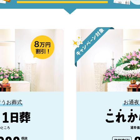
行うお葬式
お通夜
のところ
通常価
税抜