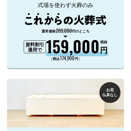
式場を使わず火葬のみ
209,000
通常価格
円のところ
159,000
税抜
資料割引
円
適用で
174,900
（
）
税込
円
お花
仏具なし