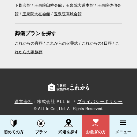
下郡会館
玉泉院臼杵会館
玉泉院大道本館
玉泉院佐伯会
館
玉泉院大在会館
玉泉院高城会館
葬儀プランを探す
これからの直葬
これからの火葬式
これからの1日葬
こ
れからの家族葬
運営会社
：株式会社 ALL in
プライバシーポリシー
© ALL in Co., Ltd. All Rights Reserved.
資料請求する
電話をかける
初めての方
プラン
式場を探す
お急ぎの方
メニュー