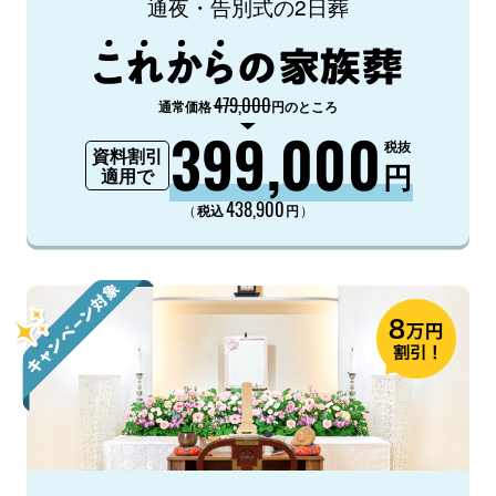
通夜・告別式の2日葬
479,000
通常価格
円のところ
399,000
税抜
資料割引
円
適用で
438,900
（
）
税込
円