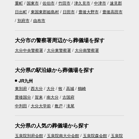
重町
国東市
佐伯市
竹田市
津久見市
中津市
速見郡
日出町
東国東郡姫島村
日田市
豊後大野市
豊後高田市
別府市
由布市
大分市の警察署周辺から葬儀場を探す
大分中央警察署
大分東警察署
大分南警察署
大分県の駅沿線から葬儀場を探す
JR九州
東別府
西大分
大分
牧
高城
鶴崎
豊後国分
賀来
南大分
古国府
中判田
大分大学前
敷戸
滝尾
大分県の人気の葬儀場から探す
玉泉院別府会館
玉泉院南大分会館
玉泉院森会館
玉泉院