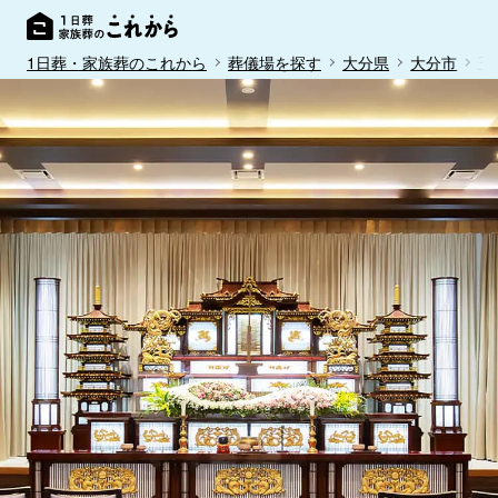
1日葬・家族葬のこれから
葬儀場を探す
大分県
大分市
玉