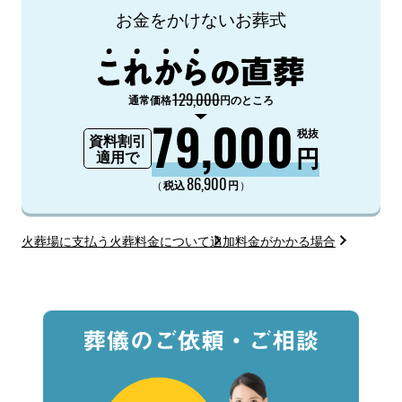
お金をかけないお葬式
129,000
通常価格
円のところ
79,000
税抜
資料割引
円
適用で
86,900
（
）
税込
円
火葬場に支払う火葬料金について
追加料金がかかる場合