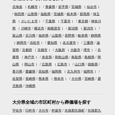
北海道
（
札幌市
）
青森県
岩手県
宮城県
（
仙台市
）
秋田県
山形県
福島県
茨城県
栃木県
群馬県
埼玉
県
（
さいたま市
）
千葉県
（
千葉市
）
東京都
神奈川
県
（
川崎市
横浜市
相模原市
）
新潟県
（
新潟市
）
富山県
石川県
福井県
山梨県
長野県
岐阜県
静岡県
（
静岡市
浜松市
）
愛知県
（
名古屋市
）
三重県
滋
賀県
京都府
（
京都市
）
大阪府
（
大阪市
堺市
）
兵
庫県
（
神戸市
）
奈良県
和歌山県
鳥取県
島根県
岡
山県
（
岡山市
）
広島県
（
広島市
）
山口県
徳島県
香川県
愛媛県
高知県
福岡県
（
北九州市
福岡市
）
佐賀県
長崎県
熊本県
（
熊本市
）
大分県
宮崎県
鹿
児島県
沖縄県
大分県全域の市区町村から葬儀場を探す
宇佐市
臼杵市
大分市
杵築市
玖珠郡玖珠町
玖珠郡九