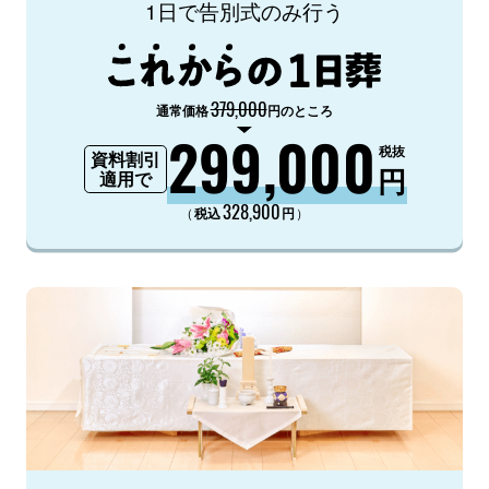
1日で告別式のみ行う
379,000
通常価格
円のところ
299,000
税抜
資料割引
円
適用で
328,900
（
）
税込
円