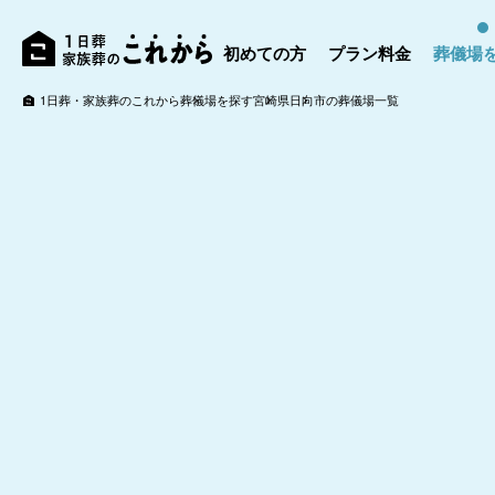
初めての方
プラン料金
葬儀場
1日葬・家族葬のこれから
葬儀場を探す
宮崎県
日向市の葬儀場一覧