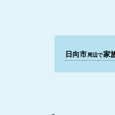
日向市
家
周辺で