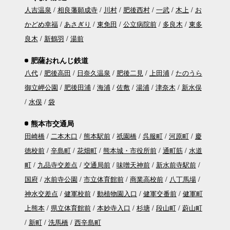
人吉温泉
相良藩願成寺
川村
肥後西村
一武
木上
お
かどめ幸福
あさぎり
東免田
公立病院前
多良木
東多
良木
新鶴羽
湯前
肥薩おれんじ鉄道
八代
肥後高田
日奈久温泉
肥後二見
上田浦
たのうら
御立岬公園
肥後田浦
海浦
佐敷
湯浦
津奈木
新水俣
水俣
袋
熊本市交通局
田崎橋
二本木口
熊本駅前
祇園橋
呉服町
河原町
慶
徳校前
辛島町
花畑町
熊本城・市役所前
通町筋
水道
町
九品寺交差点
交通局前
味噌天神前
新水前寺駅前
国府
水前寺公園
市立体育館前
商業高校前
八丁馬場
神水交差点
健軍校前
動植物園入口
健軍交番前
健軍町
上熊本
県立体育館前
本妙寺入口
杉塘
段山町
蔚山町
新町
洗馬橋
西辛島町