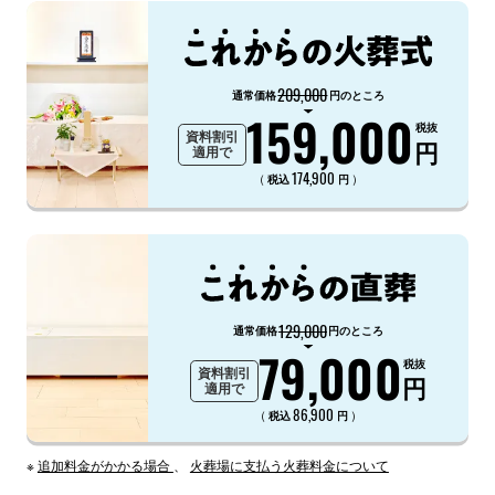
209,000
通常価格
円のところ
159,000
税抜
資料割引
円
適用で
174,900
（
）
税込
円
129,000
通常価格
円のところ
79,000
税抜
資料割引
円
適用で
86,900
（
）
税込
円
※
追加料金がかかる場合
、
火葬場に支払う火葬料金について