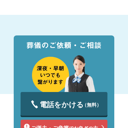
電話をかける
（無料）
ご逝去・ご危篤
でお急ぎの方