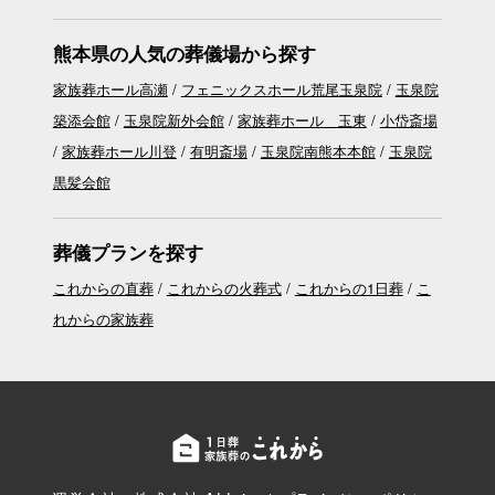
熊本県の人気の葬儀場から探す
家族葬ホール高瀬
フェニックスホール荒尾玉泉院
玉泉院
築添会館
玉泉院新外会館
家族葬ホール 玉東
小岱斎場
家族葬ホール川登
有明斎場
玉泉院南熊本本館
玉泉院
黒髪会館
葬儀プランを探す
これからの直葬
これからの火葬式
これからの1日葬
こ
れからの家族葬