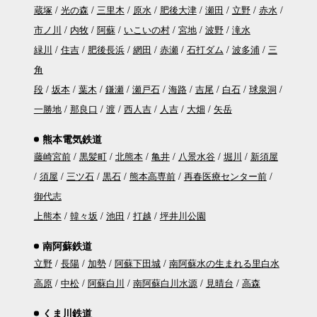
蔵塚
光の森
三里木
原水
肥後大津
瀬田
立野
赤水
市ノ川
内牧
阿蘇
いこいの村
宮地
波野
滝水
緑川
住吉
肥後長浜
網田
赤瀬
石打ダム
波多浦
三
角
段
坂本
葉木
鎌瀬
瀬戸石
海路
吉尾
白石
球泉洞
一勝地
那良口
渡
西人吉
人吉
大畑
矢岳
熊本電気鉄道
藤崎宮前
黒髪町
北熊本
亀井
八景水谷
堀川
新須屋
須屋
三ツ石
黒石
熊本高専前
再春医療センター前
御代志
上熊本
韓々坂
池田
打越
坪井川公園
南阿蘇鉄道
立野
長陽
加勢
阿蘇下田城
南阿蘇水の生まれる里白水
高原
中松
阿蘇白川
南阿蘇白川水源
見晴台
高森
くま川鉄道