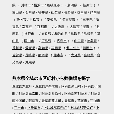
県
（
川崎市
横浜市
相模原市
）
新潟県
（
新潟市
）
富山県
石川県
福井県
山梨県
長野県
岐阜県
静岡県
（
静岡市
浜松市
）
愛知県
（
名古屋市
）
三重県
滋
賀県
京都府
（
京都市
）
大阪府
（
大阪市
堺市
）
兵
庫県
（
神戸市
）
奈良県
和歌山県
鳥取県
島根県
岡
山県
（
岡山市
）
広島県
（
広島市
）
山口県
徳島県
香川県
愛媛県
高知県
福岡県
（
北九州市
福岡市
）
佐賀県
長崎県
熊本県
（
熊本市
）
大分県
宮崎県
鹿
児島県
沖縄県
熊本県全域の市区町村から葬儀場を探す
葦北郡芦北町
葦北郡津奈木町
阿蘇郡産山村
阿蘇郡小国
町
阿蘇郡高森町
阿蘇郡西原村
阿蘇郡南阿蘇村
阿蘇郡
南小国町
阿蘇市
天草郡苓北町
天草市
荒尾市
宇城市
宇土市
上天草市
上益城郡嘉島町
上益城郡甲佐町
上