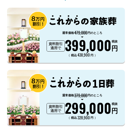
479,000
通常価格
円のところ
399,000
税抜
資料割引
円
適用で
438,900
（
）
税込
円
379,000
通常価格
円のところ
299,000
税抜
資料割引
円
適用で
328,900
（
）
税込
円