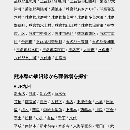
益城郡益城町
上益城郡御船町
上益城郡山都町
菊池郡大
津町
菊池郡菊陽町
菊池市
球磨郡あさぎり町
球磨郡五
木村
球磨郡球磨村
球磨郡相良村
球磨郡多良木町
球磨
郡錦町
球磨郡水上村
球磨郡山江村
球磨郡湯前町
熊本
市北区
熊本市中央区
熊本市西区
熊本市東区
熊本市南
区
合志市
下益城郡美里町
玉名郡玉東町
玉名郡長洲町
玉名郡和水町
玉名郡南関町
玉名市
人吉市
水俣市
八代郡氷川町
八代市
山鹿市
熊本県の駅沿線から葬儀場を探す
JR九州
新玉名
熊本
新八代
新水俣
荒尾
南荒尾
長洲
大野下
玉名
肥後伊倉
木葉
田原
坂
植木
西里
崇城大学前
上熊本
西熊本
川尻
富合
宇土
松橋
小川
有佐
千丁
八代
平成
南熊本
新水前寺
水前寺
東海学園前
竜田口
武