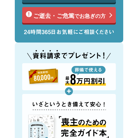
ご逝去・ご危篤
でお急ぎの方