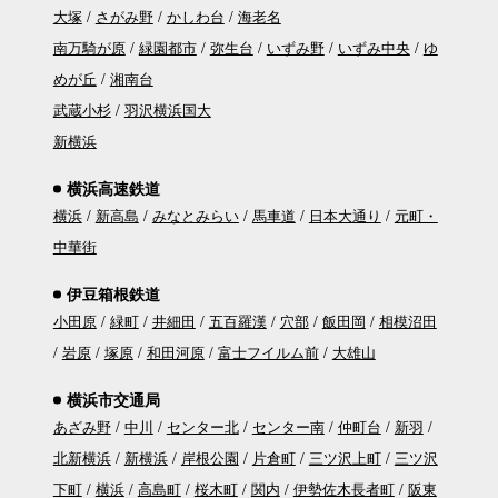
大塚
さがみ野
かしわ台
海老名
南万騎が原
緑園都市
弥生台
いずみ野
いずみ中央
ゆ
めが丘
湘南台
武蔵小杉
羽沢横浜国大
新横浜
横浜高速鉄道
横浜
新高島
みなとみらい
馬車道
日本大通り
元町・
中華街
伊豆箱根鉄道
小田原
緑町
井細田
五百羅漢
穴部
飯田岡
相模沼田
岩原
塚原
和田河原
富士フイルム前
大雄山
横浜市交通局
あざみ野
中川
センター北
センター南
仲町台
新羽
北新横浜
新横浜
岸根公園
片倉町
三ツ沢上町
三ツ沢
下町
横浜
高島町
桜木町
関内
伊勢佐木長者町
阪東