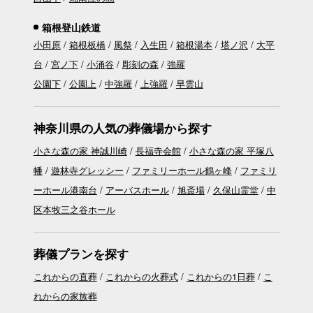
箱根登山鉄道
小田原
箱根板橋
風祭
入生田
箱根湯本
塔ノ沢
大平
台
宮ノ下
小涌谷
彫刻の森
強羅
公園下
公園上
中強羅
上強羅
早雲山
神奈川県の人気の葬儀場から探す
小さな森の家 神誠川崎
長福寺会館
小さな森の家 平塚八
幡
遊林寺グレッシー
ファミリーホール鶴ヶ峰
ファミリ
ーホール港南台
アーバスホール
旭斎場
久保山霊堂
中
区本牧三之谷ホール
葬儀プランを探す
これからの直葬
これからの火葬式
これからの1日葬
こ
れからの家族葬