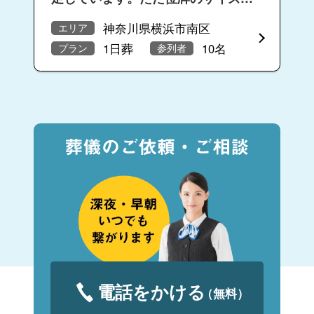
合ったシールを用意した方がいいと
神奈川県横浜市南区
エリア
思いました。
1日葬
10名
プラン
参列者
電話をかける
（無料）