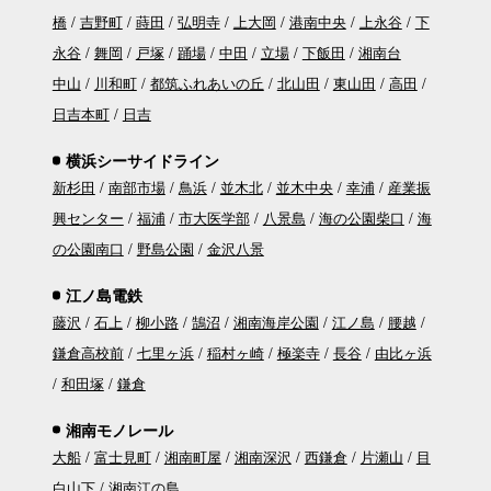
橋
吉野町
蒔田
弘明寺
上大岡
港南中央
上永谷
下
永谷
舞岡
戸塚
踊場
中田
立場
下飯田
湘南台
中山
川和町
都筑ふれあいの丘
北山田
東山田
高田
日吉本町
日吉
横浜シーサイドライン
新杉田
南部市場
鳥浜
並木北
並木中央
幸浦
産業振
興センター
福浦
市大医学部
八景島
海の公園柴口
海
の公園南口
野島公園
金沢八景
江ノ島電鉄
藤沢
石上
柳小路
鵠沼
湘南海岸公園
江ノ島
腰越
鎌倉高校前
七里ヶ浜
稲村ヶ崎
極楽寺
長谷
由比ヶ浜
和田塚
鎌倉
湘南モノレール
大船
富士見町
湘南町屋
湘南深沢
西鎌倉
片瀬山
目
白山下
湘南江の島