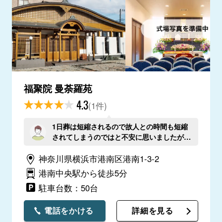
福聚院 曼荼羅苑
4.3
(1件)
1日葬は短縮されるので故人との時間も短縮
されてしまうのではと不安に思いましたが、
実際は通夜がない分ずっと付き添えたので良
神奈川県横浜市港南区港南1-3-2
かったです。
港南中央駅から徒歩5分
駐車台数：50台
電話をかける
詳細を見る