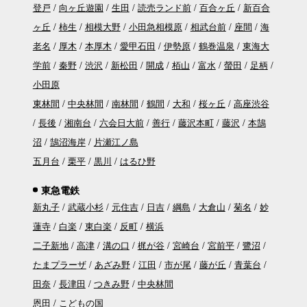
登戸
向ヶ丘遊園
生田
読売ランド前
百合ヶ丘
新百合
ヶ丘
柿生
相模大野
小田急相模原
相武台前
座間
海
老名
厚木
本厚木
愛甲石田
伊勢原
鶴巻温泉
東海大
学前
秦野
渋沢
新松田
開成
栢山
富水
螢田
足柄
小田原
東林間
中央林間
南林間
鶴間
大和
桜ヶ丘
高座渋谷
長後
湘南台
六会日大前
善行
藤沢本町
藤沢
本鵠
沼
鵠沼海岸
片瀬江ノ島
五月台
栗平
黒川
はるひ野
東急電鉄
新丸子
武蔵小杉
元住吉
日吉
綱島
大倉山
菊名
妙
蓮寺
白楽
東白楽
反町
横浜
二子新地
高津
溝の口
梶が谷
宮崎台
宮前平
鷺沼
たまプラーザ
あざみ野
江田
市が尾
藤が丘
青葉台
田奈
長津田
つきみ野
中央林間
恩田
こどもの国