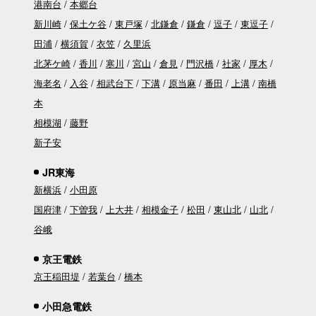
港南台
本郷台
新川崎
保土ケ谷
東戸塚
北鎌倉
鎌倉
逗子
東逗子
田浦
横須賀
衣笠
久里浜
北茅ケ崎
香川
寒川
宮山
倉見
門沢橋
社家
厚木
海老名
入谷
相武台下
下溝
原当麻
番田
上溝
南橋
本
相模湖
藤野
新子安
JR東海
新横浜
小田原
国府津
下曽我
上大井
相模金子
松田
東山北
山北
谷峨
京王電鉄
京王稲田堤
若葉台
橋本
小田急電鉄