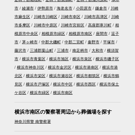
市
綾瀬市
伊勢原市
海老名市
小田原市
鎌倉市
川崎
市麻生区
川崎市川崎区
川崎市幸区
川崎市高津区
川崎
市多摩区
川崎市中原区
川崎市宮前区
高座郡寒川町
相
模原市中央区
相模原市緑区
相模原市南区
座間市
逗子
市
茅ヶ崎市
中郡大磯町
中郡二宮町
秦野市
平塚市
藤沢市
三浦郡葉山町
三浦市
南足柄市
大和市
横須賀
市
横浜市青葉区
横浜市旭区
横浜市泉区
横浜市磯子区
横浜市神奈川区
横浜市金沢区
横浜市港南区
横浜市港
北区
横浜市栄区
横浜市瀬谷区
横浜市都筑区
横浜市鶴
見区
横浜市戸塚区
横浜市中区
横浜市西区
横浜市保土
ケ谷区
横浜市緑区
横浜市南区
横浜市南区の警察署周辺から葬儀場を探す
神奈川県警 南警察署