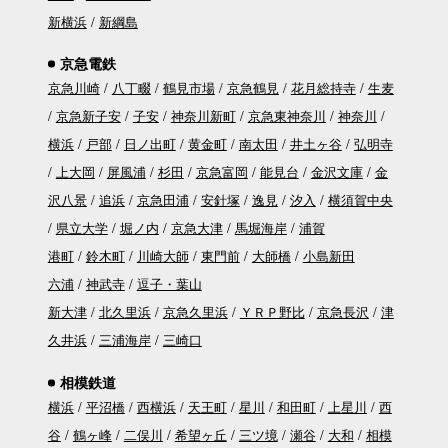
新横浜
新綱島
京急電鉄
京急川崎
八丁畷
鶴見市場
京急鶴見
花月総持寺
生麦
京急新子安
子安
神奈川新町
京急東神奈川
神奈川
横浜
戸部
日ノ出町
黄金町
南太田
井土ヶ谷
弘明寺
上大岡
屏風浦
杉田
京急富岡
能見台
金沢文庫
金
沢八景
追浜
京急田浦
安針塚
逸見
汐入
横須賀中央
県立大学
堀ノ内
京急大津
馬堀海岸
浦賀
港町
鈴木町
川崎大師
東門前
大師橋
小島新田
六浦
神武寺
逗子・葉山
新大津
北久里浜
京急久里浜
ＹＲＰ野比
京急長沢
津
久井浜
三浦海岸
三崎口
相模鉄道
横浜
平沼橋
西横浜
天王町
星川
和田町
上星川
西
谷
鶴ヶ峰
二俣川
希望ヶ丘
三ツ境
瀬谷
大和
相模