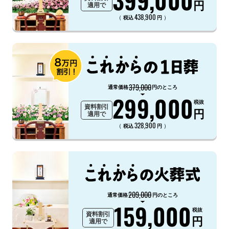
円
適用で
438,900
（
）
税込
円
379,000
通常価格
円のところ
299,000
税抜
資料割引
円
適用で
328,900
（
）
税込
円
209,000
通常価格
円のところ
159,000
税抜
資料割引
円
適用で