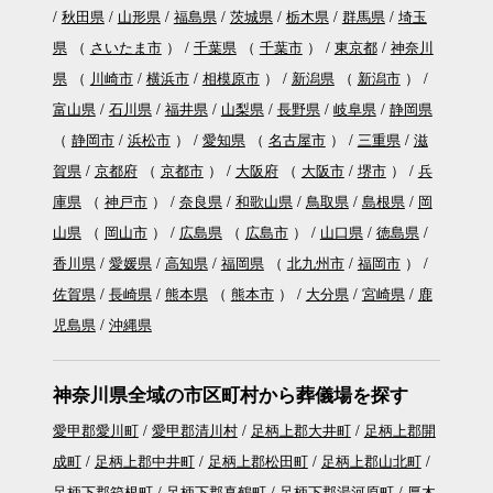
秋田県
山形県
福島県
茨城県
栃木県
群馬県
埼玉
県
（
さいたま市
）
千葉県
（
千葉市
）
東京都
神奈川
県
（
川崎市
横浜市
相模原市
）
新潟県
（
新潟市
）
富山県
石川県
福井県
山梨県
長野県
岐阜県
静岡県
（
静岡市
浜松市
）
愛知県
（
名古屋市
）
三重県
滋
賀県
京都府
（
京都市
）
大阪府
（
大阪市
堺市
）
兵
庫県
（
神戸市
）
奈良県
和歌山県
鳥取県
島根県
岡
山県
（
岡山市
）
広島県
（
広島市
）
山口県
徳島県
香川県
愛媛県
高知県
福岡県
（
北九州市
福岡市
）
佐賀県
長崎県
熊本県
（
熊本市
）
大分県
宮崎県
鹿
児島県
沖縄県
神奈川県全域の市区町村から葬儀場を探す
愛甲郡愛川町
愛甲郡清川村
足柄上郡大井町
足柄上郡開
成町
足柄上郡中井町
足柄上郡松田町
足柄上郡山北町
足柄下郡箱根町
足柄下郡真鶴町
足柄下郡湯河原町
厚木