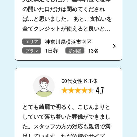
の開いた口だけは閉めてくだされ
ば…と思いました。 あと、支払いを
全てクレジットが使えると良いと思
いました。
神奈川県横浜市南区
エリア
1日葬
13名
プラン
参列者
60代女性 K.T様
4.7
とても綺麗で明るく、こじんまりと
していて落ち着いた葬儀ができまし
た。スタッフの方の対応も親切で満
足しています。ただ位牌のサイズに