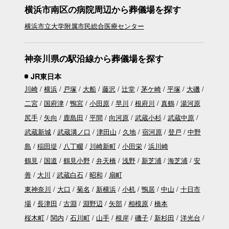
横浜市南区の病院周辺から葬儀場を探す
横浜市立大学附属市民総合医療センター
神奈川県の駅沿線から葬儀場を探す
JR東日本
川崎
横浜
戸塚
大船
藤沢
辻堂
茅ケ崎
平塚
大磯
二宮
国府津
鴨宮
小田原
早川
根府川
真鶴
湯河原
尻手
矢向
鹿島田
平間
向河原
武蔵小杉
武蔵中原
武蔵新城
武蔵溝ノ口
津田山
久地
宿河原
登戸
中野
島
稲田堤
八丁畷
川崎新町
小田栄
浜川崎
鶴見
国道
鶴見小野
弁天橋
浅野
新芝浦
海芝浦
安
善
大川
武蔵白石
昭和
扇町
東神奈川
大口
菊名
新横浜
小机
鴨居
中山
十日市
場
長津田
古淵
淵野辺
矢部
相模原
橋本
桜木町
関内
石川町
山手
根岸
磯子
新杉田
洋光台