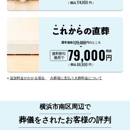
174,900
（
）
税込
円
129,000
通常価格
円のところ
79,000
税抜
資料割引
円
適用で
86,900
（
）
税込
円
※
追加料金がかかる場合
、
火葬場に支払う火葬料金について
横浜市南区周辺で
葬儀をされたお客様の評判