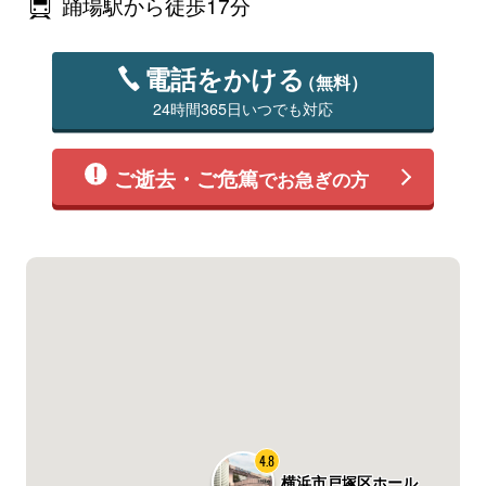
踊場駅から徒歩17分
電話をかける
（無料）
24時間365日いつでも対応
ご逝去・ご危篤
でお急ぎの方
4.8
横浜市戸塚区ホール