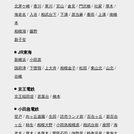
北茅ケ崎
香川
寒川
宮山
倉見
門沢橋
社家
厚木
海老名
入谷
相武台下
下溝
原当麻
番田
上溝
南橋
本
相模湖
藤野
新子安
JR東海
新横浜
小田原
国府津
下曽我
上大井
相模金子
松田
東山北
山北
谷峨
京王電鉄
京王稲田堤
若葉台
橋本
小田急電鉄
登戸
向ヶ丘遊園
生田
読売ランド前
百合ヶ丘
新百合
ヶ丘
柿生
相模大野
小田急相模原
相武台前
座間
海
老名
厚木
本厚木
愛甲石田
伊勢原
鶴巻温泉
東海大