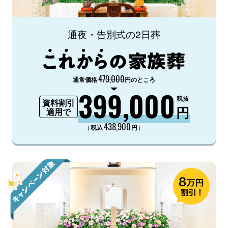
通夜・告別式の2日葬
479,000
通常価格
円のところ
399,000
税抜
資料割引
円
適用で
438,900
（
）
税込
円