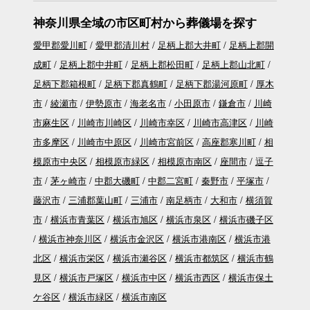
神奈川県全域の市区町村から葬儀場を探す
愛甲郡愛川町
愛甲郡清川村
足柄上郡大井町
足柄上郡開
成町
足柄上郡中井町
足柄上郡松田町
足柄上郡山北町
足柄下郡箱根町
足柄下郡真鶴町
足柄下郡湯河原町
厚木
市
綾瀬市
伊勢原市
海老名市
小田原市
鎌倉市
川崎
市麻生区
川崎市川崎区
川崎市幸区
川崎市高津区
川崎
市多摩区
川崎市中原区
川崎市宮前区
高座郡寒川町
相
模原市中央区
相模原市緑区
相模原市南区
座間市
逗子
市
茅ヶ崎市
中郡大磯町
中郡二宮町
秦野市
平塚市
藤沢市
三浦郡葉山町
三浦市
南足柄市
大和市
横須賀
市
横浜市青葉区
横浜市旭区
横浜市泉区
横浜市磯子区
横浜市神奈川区
横浜市金沢区
横浜市港南区
横浜市港
北区
横浜市栄区
横浜市瀬谷区
横浜市都筑区
横浜市鶴
見区
横浜市戸塚区
横浜市中区
横浜市西区
横浜市保土
ケ谷区
横浜市緑区
横浜市南区