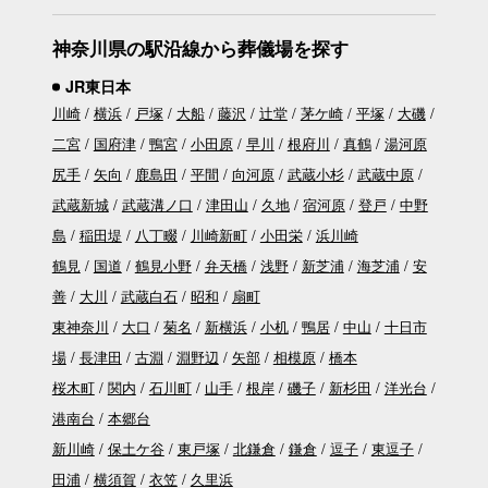
神奈川県の駅沿線から葬儀場を探す
JR東日本
川崎
横浜
戸塚
大船
藤沢
辻堂
茅ケ崎
平塚
大磯
二宮
国府津
鴨宮
小田原
早川
根府川
真鶴
湯河原
尻手
矢向
鹿島田
平間
向河原
武蔵小杉
武蔵中原
武蔵新城
武蔵溝ノ口
津田山
久地
宿河原
登戸
中野
島
稲田堤
八丁畷
川崎新町
小田栄
浜川崎
鶴見
国道
鶴見小野
弁天橋
浅野
新芝浦
海芝浦
安
善
大川
武蔵白石
昭和
扇町
東神奈川
大口
菊名
新横浜
小机
鴨居
中山
十日市
場
長津田
古淵
淵野辺
矢部
相模原
橋本
桜木町
関内
石川町
山手
根岸
磯子
新杉田
洋光台
港南台
本郷台
新川崎
保土ケ谷
東戸塚
北鎌倉
鎌倉
逗子
東逗子
田浦
横須賀
衣笠
久里浜