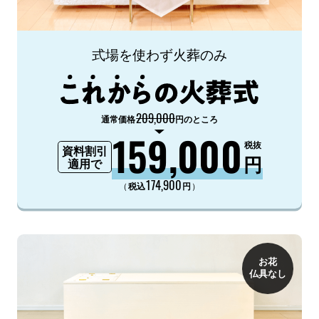
式場を使わず火葬のみ
209,000
通常価格
円のところ
159,000
税抜
資料割引
円
適用で
174,900
（
）
税込
円
お花
仏具なし