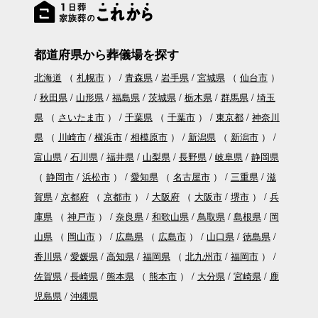
都道府県から葬儀場を探す
北海道
（
札幌市
）
青森県
岩手県
宮城県
（
仙台市
）
秋田県
山形県
福島県
茨城県
栃木県
群馬県
埼玉
県
（
さいたま市
）
千葉県
（
千葉市
）
東京都
神奈川
県
（
川崎市
横浜市
相模原市
）
新潟県
（
新潟市
）
富山県
石川県
福井県
山梨県
長野県
岐阜県
静岡県
（
静岡市
浜松市
）
愛知県
（
名古屋市
）
三重県
滋
賀県
京都府
（
京都市
）
大阪府
（
大阪市
堺市
）
兵
庫県
（
神戸市
）
奈良県
和歌山県
鳥取県
島根県
岡
山県
（
岡山市
）
広島県
（
広島市
）
山口県
徳島県
香川県
愛媛県
高知県
福岡県
（
北九州市
福岡市
）
佐賀県
長崎県
熊本県
（
熊本市
）
大分県
宮崎県
鹿
児島県
沖縄県