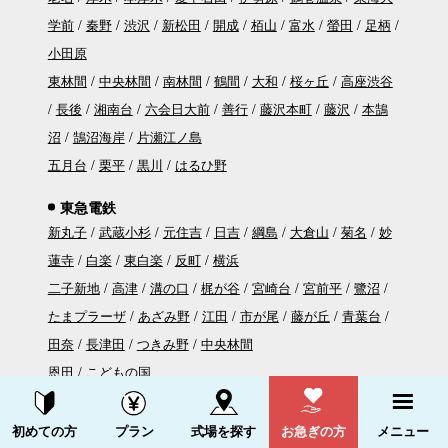
学前
秦野
渋沢
新松田
開成
栢山
富水
螢田
足柄
小田原
東林間
中央林間
南林間
鶴間
大和
桜ヶ丘
高座渋谷
長後
湘南台
六会日大前
善行
藤沢本町
藤沢
本鵠
沼
鵠沼海岸
片瀬江ノ島
五月台
栗平
黒川
はるひ野
東急電鉄
新丸子
武蔵小杉
元住吉
日吉
綱島
大倉山
菊名
妙
蓮寺
白楽
東白楽
反町
横浜
二子新地
高津
溝の口
梶が谷
宮崎台
宮前平
鷺沼
たまプラーザ
あざみ野
江田
市が尾
藤が丘
青葉台
田奈
長津田
つきみ野
中央林間
恩田
こどもの国
新横浜
新綱島
資料請求する
電話をかける
初めての方
プラン
式場を探す
お急ぎの方
メニュー
京急電鉄