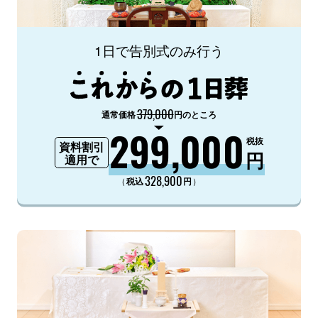
1日で告別式のみ行う
379,000
通常価格
円のところ
299,000
税抜
資料割引
円
適用で
328,900
（
）
税込
円