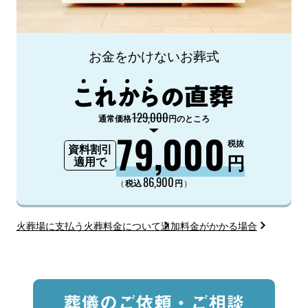
お金をかけないお葬式
129,000
通常価格
円のところ
79,000
税抜
資料割引
円
適用で
86,900
（
）
税込
円
火葬場に支払う火葬料金について
追加料金がかかる場合