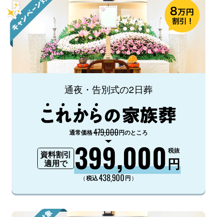
通夜・告別式の2日葬
479,000
通常価格
円のところ
399,000
税抜
資料割引
円
適用で
438,900
（
）
税込
円