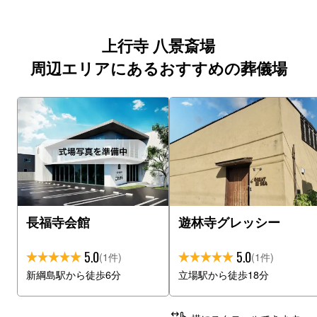
上行寺 八景斎場
周辺エリアにあるおすすめの葬儀場
長福寺会館
遊林寺グレッシー
5.0
5.0
(1件)
(1件)
新綱島駅から徒歩6分
立場駅から徒歩18分