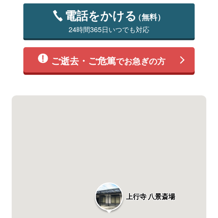
電話をかける
（無料）
24時間365日いつでも対応
ご逝去・ご危篤
でお急ぎの方
上行寺 八景斎場