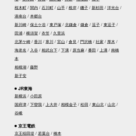
桜木町
関内
石川町
山手
根岸
磯子
新杉田
洋光台
港南台
本郷台
新川崎
保土ケ谷
東戸塚
北鎌倉
鎌倉
逗子
東逗子
田浦
横須賀
衣笠
久里浜
北茅ケ崎
香川
寒川
宮山
倉見
門沢橋
社家
厚木
海老名
入谷
相武台下
下溝
原当麻
番田
上溝
南橋
本
相模湖
藤野
新子安
JR東海
新横浜
小田原
国府津
下曽我
上大井
相模金子
松田
東山北
山北
谷峨
京王電鉄
京王稲田堤
若葉台
橋本