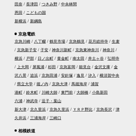
田奈
長津田
つきみ野
中央林間
恩田
こどもの国
新横浜
新綱島
京急電鉄
京急川崎
八丁畷
鶴見市場
京急鶴見
花月総持寺
生麦
京急新子安
子安
神奈川新町
京急東神奈川
神奈川
横浜
戸部
日ノ出町
黄金町
南太田
井土ヶ谷
弘明寺
上大岡
屏風浦
杉田
京急富岡
能見台
金沢文庫
金
沢八景
追浜
京急田浦
安針塚
逸見
汐入
横須賀中央
県立大学
堀ノ内
京急大津
馬堀海岸
浦賀
港町
鈴木町
川崎大師
東門前
大師橋
小島新田
六浦
神武寺
逗子・葉山
新大津
北久里浜
京急久里浜
ＹＲＰ野比
京急長沢
津
久井浜
三浦海岸
三崎口
相模鉄道