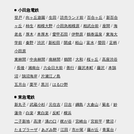
小田急電鉄
登戸
向ヶ丘遊園
生田
読売ランド前
百合ヶ丘
新百合
ヶ丘
柿生
相模大野
小田急相模原
相武台前
座間
海
老名
厚木
本厚木
愛甲石田
伊勢原
鶴巻温泉
東海大
学前
秦野
渋沢
新松田
開成
栢山
富水
螢田
足柄
小田原
東林間
中央林間
南林間
鶴間
大和
桜ヶ丘
高座渋谷
長後
湘南台
六会日大前
善行
藤沢本町
藤沢
本鵠
沼
鵠沼海岸
片瀬江ノ島
五月台
栗平
黒川
はるひ野
東急電鉄
新丸子
武蔵小杉
元住吉
日吉
綱島
大倉山
菊名
妙
蓮寺
白楽
東白楽
反町
横浜
二子新地
高津
溝の口
梶が谷
宮崎台
宮前平
鷺沼
たまプラーザ
あざみ野
江田
市が尾
藤が丘
青葉台