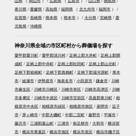
山県
（
岡山市
）
広島県
（
広島市
）
山口県
徳島県
香川県
愛媛県
高知県
福岡県
（
北九州市
福岡市
）
佐賀県
長崎県
熊本県
（
熊本市
）
大分県
宮崎県
鹿
児島県
沖縄県
神奈川県全域の市区町村から葬儀場を探す
愛甲郡愛川町
愛甲郡清川村
足柄上郡大井町
足柄上郡開
成町
足柄上郡中井町
足柄上郡松田町
足柄上郡山北町
足柄下郡箱根町
足柄下郡真鶴町
足柄下郡湯河原町
厚木
市
綾瀬市
伊勢原市
海老名市
小田原市
鎌倉市
川崎
市麻生区
川崎市川崎区
川崎市幸区
川崎市高津区
川崎
市多摩区
川崎市中原区
川崎市宮前区
高座郡寒川町
相
模原市中央区
相模原市緑区
相模原市南区
座間市
逗子
市
茅ヶ崎市
中郡大磯町
中郡二宮町
秦野市
平塚市
藤沢市
三浦郡葉山町
三浦市
南足柄市
大和市
横須賀
市
横浜市青葉区
横浜市旭区
横浜市泉区
横浜市磯子区