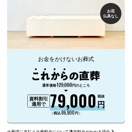
お花
仏具なし
お金をかけないお葬式
129,000
通常価格
円のところ
79,000
税抜
資料割引
円
適用で
86,900
（
）
税込
円
火葬場に支払う火葬料金について
追加料金がかかる場合