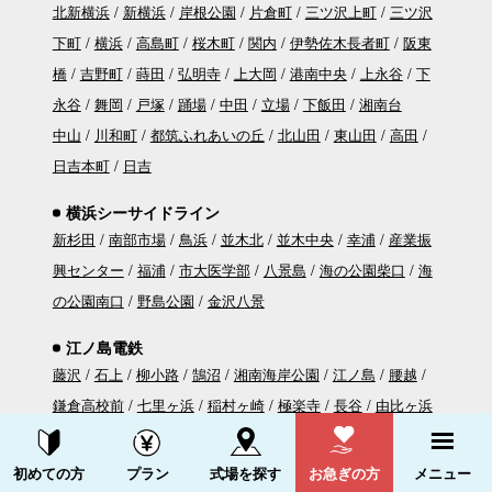
北新横浜
新横浜
岸根公園
片倉町
三ツ沢上町
三ツ沢
下町
横浜
高島町
桜木町
関内
伊勢佐木長者町
阪東
橋
吉野町
蒔田
弘明寺
上大岡
港南中央
上永谷
下
永谷
舞岡
戸塚
踊場
中田
立場
下飯田
湘南台
中山
川和町
都筑ふれあいの丘
北山田
東山田
高田
日吉本町
日吉
横浜シーサイドライン
新杉田
南部市場
鳥浜
並木北
並木中央
幸浦
産業振
興センター
福浦
市大医学部
八景島
海の公園柴口
海
の公園南口
野島公園
金沢八景
江ノ島電鉄
藤沢
石上
柳小路
鵠沼
湘南海岸公園
江ノ島
腰越
鎌倉高校前
七里ヶ浜
稲村ヶ崎
極楽寺
長谷
由比ヶ浜
和田塚
鎌倉
資料請求する
電話をかける
初めての方
プラン
式場を探す
お急ぎの方
メニュー
湘南モノレール