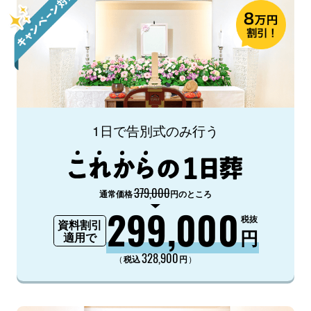
1日で告別式のみ行う
379,000
通常価格
円のところ
299,000
税抜
資料割引
円
適用で
328,900
（
）
税込
円