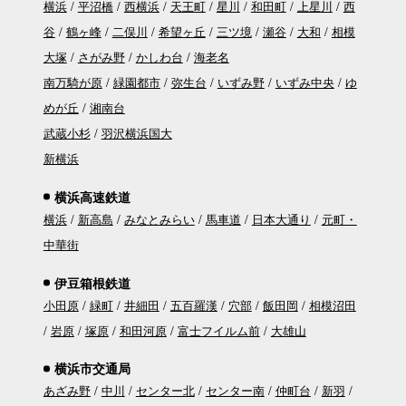
横浜
平沼橋
西横浜
天王町
星川
和田町
上星川
西
谷
鶴ヶ峰
二俣川
希望ヶ丘
三ツ境
瀬谷
大和
相模
大塚
さがみ野
かしわ台
海老名
南万騎が原
緑園都市
弥生台
いずみ野
いずみ中央
ゆ
めが丘
湘南台
武蔵小杉
羽沢横浜国大
新横浜
横浜高速鉄道
横浜
新高島
みなとみらい
馬車道
日本大通り
元町・
中華街
伊豆箱根鉄道
小田原
緑町
井細田
五百羅漢
穴部
飯田岡
相模沼田
岩原
塚原
和田河原
富士フイルム前
大雄山
横浜市交通局
あざみ野
中川
センター北
センター南
仲町台
新羽