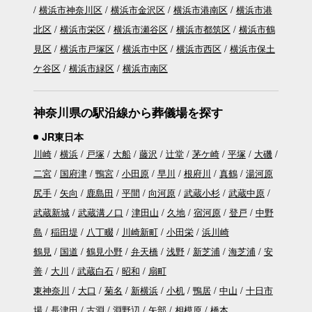
横浜市神奈川区
横浜市金沢区
横浜市港南区
横浜市港
北区
横浜市栄区
横浜市瀬谷区
横浜市都筑区
横浜市鶴
見区
横浜市戸塚区
横浜市中区
横浜市西区
横浜市保土
ケ谷区
横浜市緑区
横浜市南区
神奈川県の駅沿線から葬儀場を探す
JR東日本
川崎
横浜
戸塚
大船
藤沢
辻堂
茅ケ崎
平塚
大磯
二宮
国府津
鴨宮
小田原
早川
根府川
真鶴
湯河原
尻手
矢向
鹿島田
平間
向河原
武蔵小杉
武蔵中原
武蔵新城
武蔵溝ノ口
津田山
久地
宿河原
登戸
中野
島
稲田堤
八丁畷
川崎新町
小田栄
浜川崎
鶴見
国道
鶴見小野
弁天橋
浅野
新芝浦
海芝浦
安
善
大川
武蔵白石
昭和
扇町
東神奈川
大口
菊名
新横浜
小机
鴨居
中山
十日市
場
長津田
古淵
淵野辺
矢部
相模原
橋本