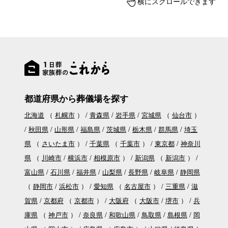
横にスクロールできます
都道府県から葬儀場を探す
北海道
（
札幌市
）
青森県
岩手県
宮城県
（
仙台市
）
秋田県
山形県
福島県
茨城県
栃木県
群馬県
埼玉
県
（
さいたま市
）
千葉県
（
千葉市
）
東京都
神奈川
県
（
川崎市
横浜市
相模原市
）
新潟県
（
新潟市
）
富山県
石川県
福井県
山梨県
長野県
岐阜県
静岡県
（
静岡市
浜松市
）
愛知県
（
名古屋市
）
三重県
滋
賀県
京都府
（
京都市
）
大阪府
（
大阪市
堺市
）
兵
庫県
（
神戸市
）
奈良県
和歌山県
鳥取県
島根県
岡