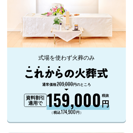
式場を使わず火葬のみ
209,000
通常価格
円のところ
159,000
税抜
資料割引
円
適用で
174,900
（
）
税込
円