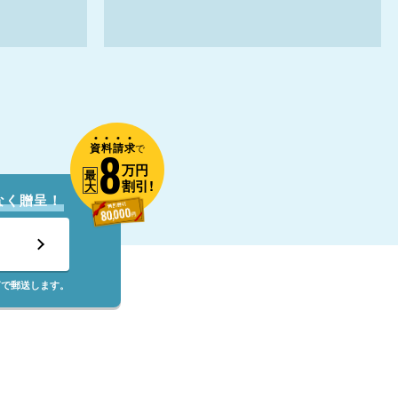
資
料
請
求
8
で
万円
最
割引!
大
なく贈呈！
筒で郵送します。