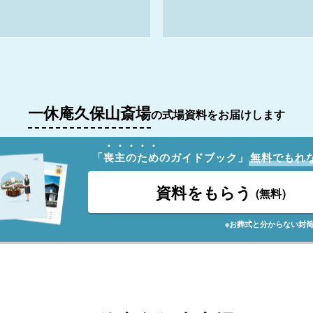
一休庵久保山斎場
の式場資料をお届けします
「
喪
主
の
た
め
のガイドブック」
無料でもれ
資料をもらう
(無料)
※お葬式と分からない封