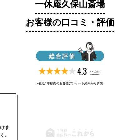
一休庵久保山斎場
お客様の口コミ・評価
総合評価
4.3
（
1件
）
※直近1年以内のお客様アンケート結果から算出
けま
く、