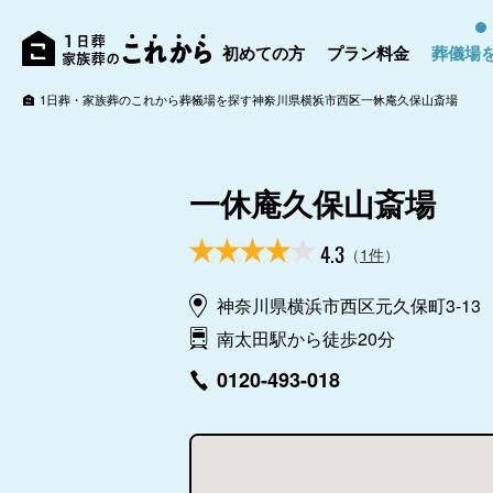
初めての方
プラン料金
葬儀場
1日葬・家族葬のこれから
葬儀場を探す
神奈川県
横浜市
西区
一休庵久保山斎場
一休庵久保山斎場
4.3
（
1件
）
神奈川県横浜市西区元久保町3-13
南太田駅から徒歩20分
0120-493-018