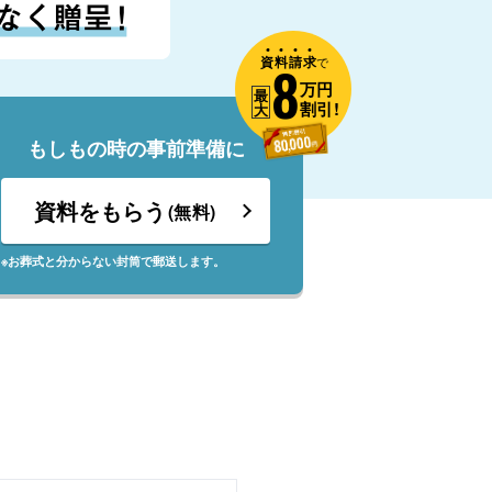
資
料
請
求
8
で
万円
最
割引!
大
もしもの時の事前準備に
資料をもらう
(無料)
※お葬式と分からない封筒で郵送します。