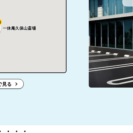
3
一休庵久保山斎場
で見る