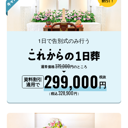
1日で告別式のみ行う
379,000
通常価格
円のところ
299,000
税抜
資料割引
円
適用で
328,900
（
）
税込
円