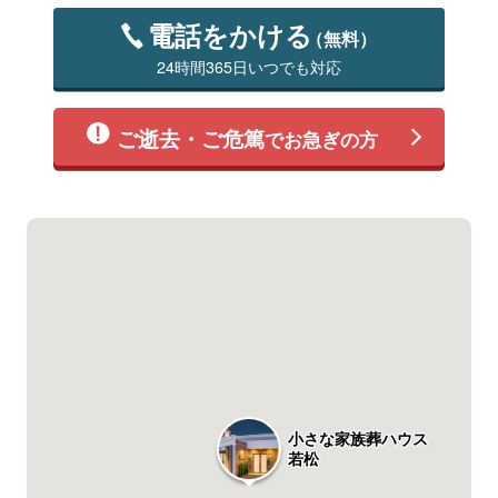
電話をかける
（無料）
24時間365日いつでも対応
ご逝去・ご危篤
でお急ぎの方
小さな家族葬ハウス
若松