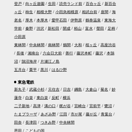
登戸
向ヶ丘遊園
生田
読売ランド前
百合ヶ丘
新百合
ヶ丘
柿生
相模大野
小田急相模原
相武台前
座間
海
老名
厚木
本厚木
愛甲石田
伊勢原
鶴巻温泉
東海大
学前
秦野
渋沢
新松田
開成
栢山
富水
螢田
足柄
小田原
東林間
中央林間
南林間
鶴間
大和
桜ヶ丘
高座渋谷
長後
湘南台
六会日大前
善行
藤沢本町
藤沢
本鵠
沼
鵠沼海岸
片瀬江ノ島
五月台
栗平
黒川
はるひ野
東急電鉄
新丸子
武蔵小杉
元住吉
日吉
綱島
大倉山
菊名
妙
蓮寺
白楽
東白楽
反町
横浜
二子新地
高津
溝の口
梶が谷
宮崎台
宮前平
鷺沼
たまプラーザ
あざみ野
江田
市が尾
藤が丘
青葉台
田奈
長津田
つきみ野
中央林間
恩田
こどもの国