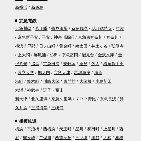
新横浜
新綱島
京急電鉄
京急川崎
八丁畷
鶴見市場
京急鶴見
花月総持寺
生麦
京急新子安
子安
神奈川新町
京急東神奈川
神奈川
横浜
戸部
日ノ出町
黄金町
南太田
井土ヶ谷
弘明寺
上大岡
屏風浦
杉田
京急富岡
能見台
金沢文庫
金
沢八景
追浜
京急田浦
安針塚
逸見
汐入
横須賀中央
県立大学
堀ノ内
京急大津
馬堀海岸
浦賀
港町
鈴木町
川崎大師
東門前
大師橋
小島新田
六浦
神武寺
逗子・葉山
新大津
北久里浜
京急久里浜
ＹＲＰ野比
京急長沢
津
久井浜
三浦海岸
三崎口
相模鉄道
横浜
平沼橋
西横浜
天王町
星川
和田町
上星川
西
谷
鶴ヶ峰
二俣川
希望ヶ丘
三ツ境
瀬谷
大和
相模