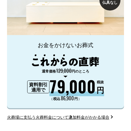
仏具なし
お金をかけないお葬式
129,000
通常価格
円のところ
79,000
税抜
資料割引
円
適用で
86,900
（
）
税込
円
火葬場に支払う火葬料金について
追加料金がかかる場合