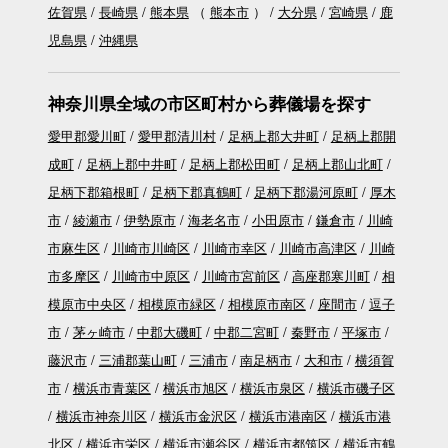
佐賀県
長崎県
熊本県
（
熊本市
）
大分県
宮崎県
鹿
児島県
沖縄県
神奈川県全域の市区町村から葬儀場を探す
愛甲郡愛川町
愛甲郡清川村
足柄上郡大井町
足柄上郡開
成町
足柄上郡中井町
足柄上郡松田町
足柄上郡山北町
足柄下郡箱根町
足柄下郡真鶴町
足柄下郡湯河原町
厚木
市
綾瀬市
伊勢原市
海老名市
小田原市
鎌倉市
川崎
市麻生区
川崎市川崎区
川崎市幸区
川崎市高津区
川崎
市多摩区
川崎市中原区
川崎市宮前区
高座郡寒川町
相
模原市中央区
相模原市緑区
相模原市南区
座間市
逗子
市
茅ヶ崎市
中郡大磯町
中郡二宮町
秦野市
平塚市
藤沢市
三浦郡葉山町
三浦市
南足柄市
大和市
横須賀
市
横浜市青葉区
横浜市旭区
横浜市泉区
横浜市磯子区
横浜市神奈川区
横浜市金沢区
横浜市港南区
横浜市港
北区
横浜市栄区
横浜市瀬谷区
横浜市都筑区
横浜市鶴