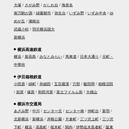
大塚
さがみ野
かしわ台
海老名
南万騎が原
緑園都市
弥生台
いずみ野
いずみ中央
ゆ
めが丘
湘南台
武蔵小杉
羽沢横浜国大
新横浜
横浜高速鉄道
横浜
新高島
みなとみらい
馬車道
日本大通り
元町・
中華街
伊豆箱根鉄道
小田原
緑町
井細田
五百羅漢
穴部
飯田岡
相模沼田
岩原
塚原
和田河原
富士フイルム前
大雄山
横浜市交通局
あざみ野
中川
センター北
センター南
仲町台
新羽
北新横浜
新横浜
岸根公園
片倉町
三ツ沢上町
三ツ沢
下町
横浜
高島町
桜木町
関内
伊勢佐木長者町
阪東