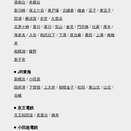
港南台
本郷台
新川崎
保土ケ谷
東戸塚
北鎌倉
鎌倉
逗子
東逗子
田浦
横須賀
衣笠
久里浜
北茅ケ崎
香川
寒川
宮山
倉見
門沢橋
社家
厚木
海老名
入谷
相武台下
下溝
原当麻
番田
上溝
南橋
本
相模湖
藤野
新子安
JR東海
新横浜
小田原
国府津
下曽我
上大井
相模金子
松田
東山北
山北
谷峨
京王電鉄
京王稲田堤
若葉台
橋本
小田急電鉄