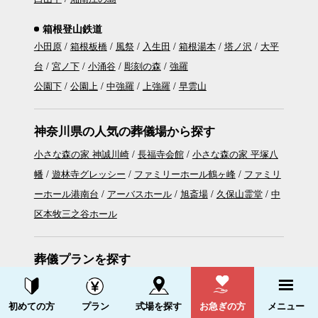
箱根登山鉄道
小田原
箱根板橋
風祭
入生田
箱根湯本
塔ノ沢
大平
台
宮ノ下
小涌谷
彫刻の森
強羅
公園下
公園上
中強羅
上強羅
早雲山
神奈川県の人気の葬儀場から探す
小さな森の家 神誠川崎
長福寺会館
小さな森の家 平塚八
幡
遊林寺グレッシー
ファミリーホール鶴ヶ峰
ファミリ
ーホール港南台
アーバスホール
旭斎場
久保山霊堂
中
区本牧三之谷ホール
葬儀プランを探す
これからの直葬
これからの火葬式
これからの1日葬
こ
資料請求する
電話をかける
れからの家族葬
初めての方
プラン
式場を探す
お急ぎの方
メニュー