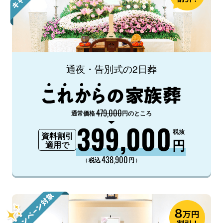
通夜・告別式の2日葬
479,000
通常価格
円のところ
399,000
税抜
資料割引
円
適用で
438,900
（
）
税込
円