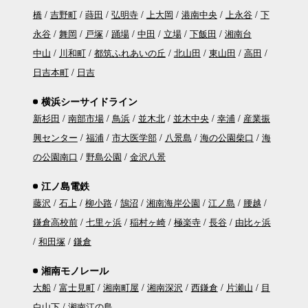
橋
吉野町
蒔田
弘明寺
上大岡
港南中央
上永谷
下
永谷
舞岡
戸塚
踊場
中田
立場
下飯田
湘南台
中山
川和町
都筑ふれあいの丘
北山田
東山田
高田
日吉本町
日吉
横浜シーサイドライン
新杉田
南部市場
鳥浜
並木北
並木中央
幸浦
産業振
興センター
福浦
市大医学部
八景島
海の公園柴口
海
の公園南口
野島公園
金沢八景
江ノ島電鉄
藤沢
石上
柳小路
鵠沼
湘南海岸公園
江ノ島
腰越
鎌倉高校前
七里ヶ浜
稲村ヶ崎
極楽寺
長谷
由比ヶ浜
和田塚
鎌倉
湘南モノレール
大船
富士見町
湘南町屋
湘南深沢
西鎌倉
片瀬山
目
白山下
湘南江の島