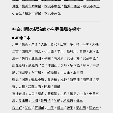
見区
横浜市戸塚区
横浜市中区
横浜市西区
横浜市保土
ケ谷区
横浜市緑区
横浜市南区
神奈川県の駅沿線から葬儀場を探す
JR東日本
川崎
横浜
戸塚
大船
藤沢
辻堂
茅ケ崎
平塚
大磯
二宮
国府津
鴨宮
小田原
早川
根府川
真鶴
湯河原
尻手
矢向
鹿島田
平間
向河原
武蔵小杉
武蔵中原
武蔵新城
武蔵溝ノ口
津田山
久地
宿河原
登戸
中野
島
稲田堤
八丁畷
川崎新町
小田栄
浜川崎
鶴見
国道
鶴見小野
弁天橋
浅野
新芝浦
海芝浦
安
善
大川
武蔵白石
昭和
扇町
東神奈川
大口
菊名
新横浜
小机
鴨居
中山
十日市
場
長津田
古淵
淵野辺
矢部
相模原
橋本
桜木町
関内
石川町
山手
根岸
磯子
新杉田
洋光台