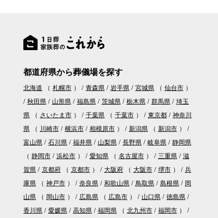
都道府県から葬儀場を探す
北海道
（
札幌市
）
青森県
岩手県
宮城県
（
仙台市
）
秋田県
山形県
福島県
茨城県
栃木県
群馬県
埼玉
県
（
さいたま市
）
千葉県
（
千葉市
）
東京都
神奈川
県
（
川崎市
横浜市
相模原市
）
新潟県
（
新潟市
）
富山県
石川県
福井県
山梨県
長野県
岐阜県
静岡県
（
静岡市
浜松市
）
愛知県
（
名古屋市
）
三重県
滋
賀県
京都府
（
京都市
）
大阪府
（
大阪市
堺市
）
兵
庫県
（
神戸市
）
奈良県
和歌山県
鳥取県
島根県
岡
山県
（
岡山市
）
広島県
（
広島市
）
山口県
徳島県
香川県
愛媛県
高知県
福岡県
（
北九州市
福岡市
）