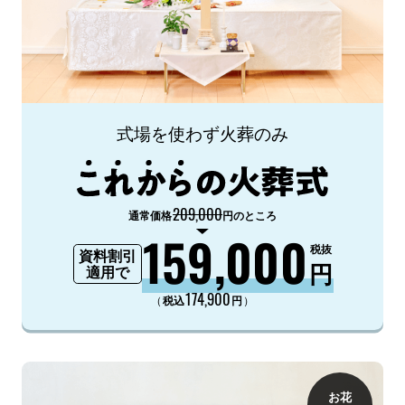
式場を使わず火葬のみ
209,000
通常価格
円のところ
159,000
税抜
資料割引
円
適用で
174,900
（
）
税込
円
お花