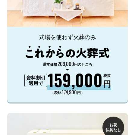
式場を使わず火葬のみ
209,000
通常価格
円のところ
159,000
税抜
資料割引
円
適用で
174,900
（
）
税込
円
お花
仏具なし