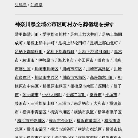
児島県
沖縄県
神奈川県全域の市区町村から葬儀場を探す
愛甲郡愛川町
愛甲郡清川村
足柄上郡大井町
足柄上郡開
成町
足柄上郡中井町
足柄上郡松田町
足柄上郡山北町
足柄下郡箱根町
足柄下郡真鶴町
足柄下郡湯河原町
厚木
市
綾瀬市
伊勢原市
海老名市
小田原市
鎌倉市
川崎
市麻生区
川崎市川崎区
川崎市幸区
川崎市高津区
川崎
市多摩区
川崎市中原区
川崎市宮前区
高座郡寒川町
相
模原市中央区
相模原市緑区
相模原市南区
座間市
逗子
市
茅ヶ崎市
中郡大磯町
中郡二宮町
秦野市
平塚市
藤沢市
三浦郡葉山町
三浦市
南足柄市
大和市
横須賀
市
横浜市青葉区
横浜市旭区
横浜市泉区
横浜市磯子区
横浜市神奈川区
横浜市金沢区
横浜市港南区
横浜市港
北区
横浜市栄区
横浜市瀬谷区
横浜市都筑区
横浜市鶴
見区
横浜市戸塚区
横浜市中区
横浜市西区
横浜市保土