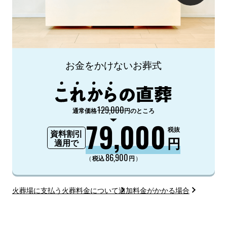
お金をかけないお葬式
129,000
通常価格
円のところ
79,000
税抜
資料割引
円
適用で
86,900
（
）
税込
円
火葬場に支払う火葬料金について
追加料金がかかる場合