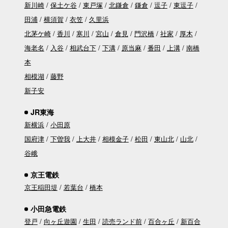
新川崎
保土ケ谷
東戸塚
北鎌倉
鎌倉
逗子
東逗子
田浦
横須賀
衣笠
久里浜
北茅ケ崎
香川
寒川
宮山
倉見
門沢橋
社家
厚木
海老名
入谷
相武台下
下溝
原当麻
番田
上溝
南橋
本
相模湖
藤野
新子安
JR東海
新横浜
小田原
国府津
下曽我
上大井
相模金子
松田
東山北
山北
谷峨
京王電鉄
京王稲田堤
若葉台
橋本
小田急電鉄
登戸
向ヶ丘遊園
生田
読売ランド前
百合ヶ丘
新百合