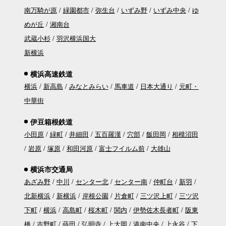
南万騎が原
緑園都市
弥生台
いずみ野
いずみ中央
ゆ
めが丘
湘南台
武蔵小杉
羽沢横浜国大
新横浜
横浜高速鉄道
横浜
新高島
みなとみらい
馬車道
日本大通り
元町・
中華街
伊豆箱根鉄道
小田原
緑町
井細田
五百羅漢
穴部
飯田岡
相模沼田
岩原
塚原
和田河原
富士フイルム前
大雄山
横浜市交通局
あざみ野
中川
センター北
センター南
仲町台
新羽
北新横浜
新横浜
岸根公園
片倉町
三ツ沢上町
三ツ沢
下町
横浜
高島町
桜木町
関内
伊勢佐木長者町
阪東
橋
吉野町
蒔田
弘明寺
上大岡
港南中央
上永谷
下