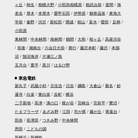
ヶ丘
柿生
相模大野
小田急相模原
相武台前
座間
海
老名
厚木
本厚木
愛甲石田
伊勢原
鶴巻温泉
東海大
学前
秦野
渋沢
新松田
開成
栢山
富水
螢田
足柄
小田原
東林間
中央林間
南林間
鶴間
大和
桜ヶ丘
高座渋谷
長後
湘南台
六会日大前
善行
藤沢本町
藤沢
本鵠
沼
鵠沼海岸
片瀬江ノ島
五月台
栗平
黒川
はるひ野
東急電鉄
新丸子
武蔵小杉
元住吉
日吉
綱島
大倉山
菊名
妙
蓮寺
白楽
東白楽
反町
横浜
二子新地
高津
溝の口
梶が谷
宮崎台
宮前平
鷺沼
たまプラーザ
あざみ野
江田
市が尾
藤が丘
青葉台
田奈
長津田
つきみ野
中央林間
恩田
こどもの国
新横浜
新綱島