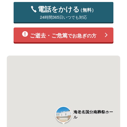
電話をかける
（無料）
24時間365日いつでも対応
ご逝去・ご危篤
でお急ぎの方
海老名国分南葬祭ホー
ル