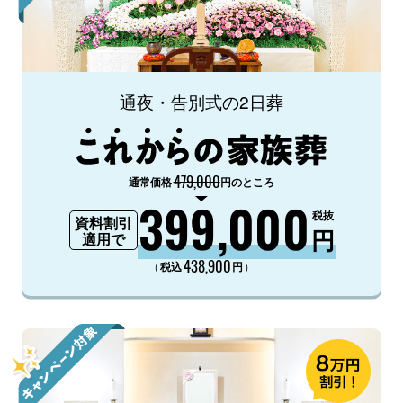
通夜・告別式の2日葬
479,000
通常価格
円のところ
399,000
税抜
資料割引
円
適用で
438,900
（
）
税込
円