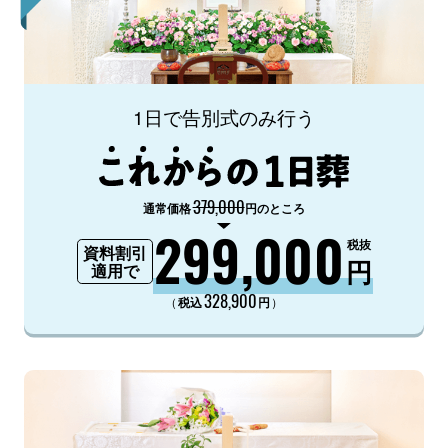
1日で告別式のみ行う
379,000
通常価格
円のところ
299,000
税抜
資料割引
円
適用で
328,900
（
）
税込
円