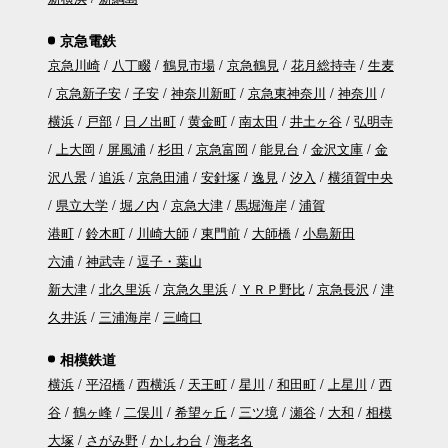
京急電鉄
京急川崎
八丁畷
鶴見市場
京急鶴見
花月総持寺
生麦
京急新子安
子安
神奈川新町
京急東神奈川
神奈川
横浜
戸部
日ノ出町
黄金町
南太田
井土ヶ谷
弘明寺
上大岡
屏風浦
杉田
京急富岡
能見台
金沢文庫
金
沢八景
追浜
京急田浦
安針塚
逸見
汐入
横須賀中央
県立大学
堀ノ内
京急大津
馬堀海岸
浦賀
港町
鈴木町
川崎大師
東門前
大師橋
小島新田
六浦
神武寺
逗子・葉山
新大津
北久里浜
京急久里浜
ＹＲＰ野比
京急長沢
津
久井浜
三浦海岸
三崎口
相模鉄道
横浜
平沼橋
西横浜
天王町
星川
和田町
上星川
西
谷
鶴ヶ峰
二俣川
希望ヶ丘
三ツ境
瀬谷
大和
相模
大塚
さがみ野
かしわ台
海老名