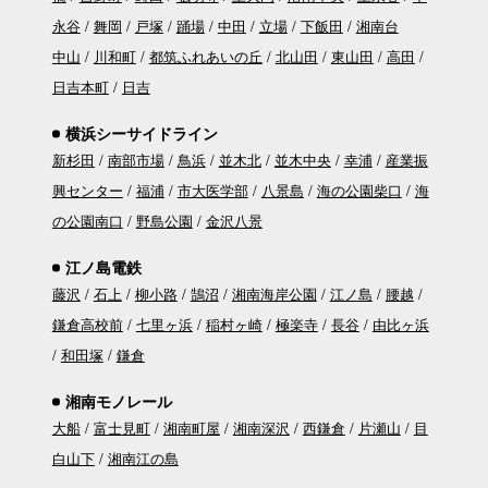
永谷
舞岡
戸塚
踊場
中田
立場
下飯田
湘南台
中山
川和町
都筑ふれあいの丘
北山田
東山田
高田
日吉本町
日吉
横浜シーサイドライン
新杉田
南部市場
鳥浜
並木北
並木中央
幸浦
産業振
興センター
福浦
市大医学部
八景島
海の公園柴口
海
の公園南口
野島公園
金沢八景
江ノ島電鉄
藤沢
石上
柳小路
鵠沼
湘南海岸公園
江ノ島
腰越
鎌倉高校前
七里ヶ浜
稲村ヶ崎
極楽寺
長谷
由比ヶ浜
和田塚
鎌倉
湘南モノレール
大船
富士見町
湘南町屋
湘南深沢
西鎌倉
片瀬山
目
白山下
湘南江の島