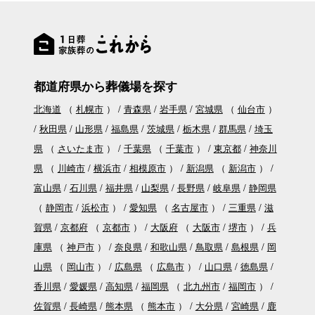
都道府県から葬儀場を探す
北海道
（
札幌市
）
青森県
岩手県
宮城県
（
仙台市
）
秋田県
山形県
福島県
茨城県
栃木県
群馬県
埼玉
県
（
さいたま市
）
千葉県
（
千葉市
）
東京都
神奈川
県
（
川崎市
横浜市
相模原市
）
新潟県
（
新潟市
）
富山県
石川県
福井県
山梨県
長野県
岐阜県
静岡県
（
静岡市
浜松市
）
愛知県
（
名古屋市
）
三重県
滋
賀県
京都府
（
京都市
）
大阪府
（
大阪市
堺市
）
兵
庫県
（
神戸市
）
奈良県
和歌山県
鳥取県
島根県
岡
山県
（
岡山市
）
広島県
（
広島市
）
山口県
徳島県
香川県
愛媛県
高知県
福岡県
（
北九州市
福岡市
）
佐賀県
長崎県
熊本県
（
熊本市
）
大分県
宮崎県
鹿