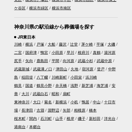
ケ谷区
横浜市緑区
横浜市南区
神奈川県の駅沿線から葬儀場を探す
JR東日本
川崎
横浜
戸塚
大船
藤沢
辻堂
茅ケ崎
平塚
大磯
二宮
国府津
鴨宮
小田原
早川
根府川
真鶴
湯河原
尻手
矢向
鹿島田
平間
向河原
武蔵小杉
武蔵中原
武蔵新城
武蔵溝ノ口
津田山
久地
宿河原
登戸
中野
島
稲田堤
八丁畷
川崎新町
小田栄
浜川崎
鶴見
国道
鶴見小野
弁天橋
浅野
新芝浦
海芝浦
安
善
大川
武蔵白石
昭和
扇町
東神奈川
大口
菊名
新横浜
小机
鴨居
中山
十日市
場
長津田
古淵
淵野辺
矢部
相模原
橋本
桜木町
関内
石川町
山手
根岸
磯子
新杉田
洋光台
港南台
本郷台