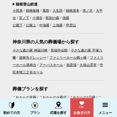
箱根登山鉄道
小田原
箱根板橋
風祭
入生田
箱根湯本
塔ノ沢
大平
台
宮ノ下
小涌谷
彫刻の森
強羅
公園下
公園上
中強羅
上強羅
早雲山
神奈川県の人気の葬儀場から探す
小さな森の家 神誠川崎
長福寺会館
小さな森の家 平塚八
幡
遊林寺グレッシー
ファミリーホール鶴ヶ峰
ファミリ
ーホール港南台
アーバスホール
旭斎場
久保山霊堂
中
区本牧三之谷ホール
葬儀プランを探す
これからの直葬
これからの火葬式
これからの1日葬
こ
れからの家族葬
資料請求する
電話をかける
初めての方
プラン
式場を探す
お急ぎの方
メニュー