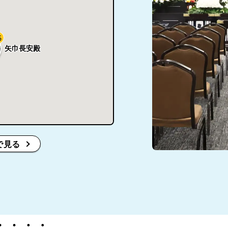
5
矢巾長安殿
で見る