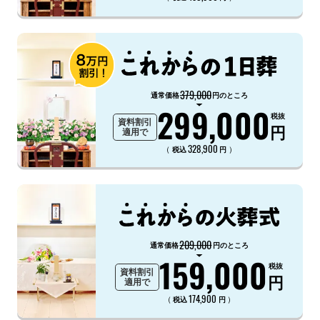
379,000
通常価格
円のところ
299,000
税抜
資料割引
円
適用で
328,900
（
）
税込
円
209,000
通常価格
円のところ
159,000
税抜
資料割引
円
適用で
174,900
（
）
税込
円