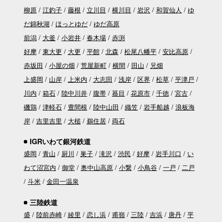
柳原
江釣子
藤根
立川目
横川目
岩沢
和賀仙人
ゆ
だ錦秋湖
ほっとゆだ
ゆだ高原
前潟
大釜
小岩井
春木場
赤渕
好摩
東大更
大更
平館
北森
松尾八幡平
安比高原
赤坂田
小屋の畑
荒屋新町
横間
田山
兄畑
上盛岡
山岸
上米内
大志田
浅岸
区界
松草
平津戸
川内
箱石
陸中川井
腹帯
蟇目
花原市
千徳
宮古
磯鶏
津軽石
豊間根
陸中山田
織笠
岩手船越
浪板海
岸
吉里吉里
大槌
鵜住居
両石
IGRいわて銀河鉄道
盛岡
青山
厨川
巣子
滝沢
渋民
好摩
岩手川口
い
わて沼宮内
御堂
奥中山高原
小繋
小鳥谷
一戸
二戸
斗米
金田一温泉
三陸鉄道
盛
陸前赤崎
綾里
恋し浜
甫嶺
三陸
吉浜
唐丹
平