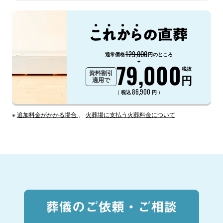
129,000
通常価格
円のところ
79,000
税抜
資料割引
円
適用で
86,900
（
）
税込
円
※
追加料金がかかる場合
、
火葬場に支払う火葬料金について