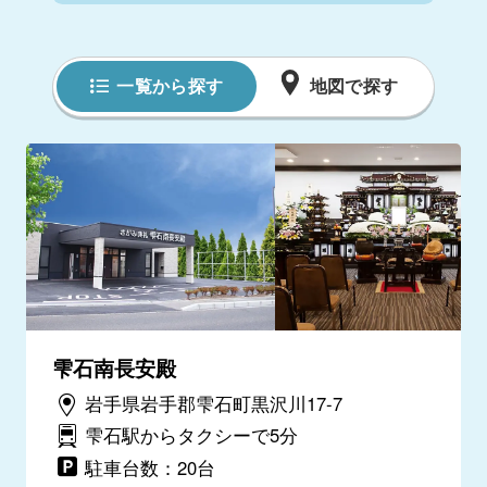
一覧から探す
地図で探す
雫石南長安殿
岩手県岩手郡雫石町黒沢川17-7
雫石駅からタクシーで5分
駐車台数：20台