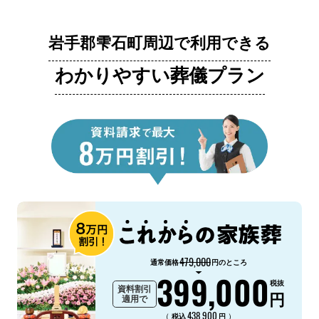
岩手郡雫石町周辺で利用できる
わかりやすい葬儀プラン
479,000
通常価格
円のところ
399,000
税抜
資料割引
円
適用で
438,900
（
）
税込
円