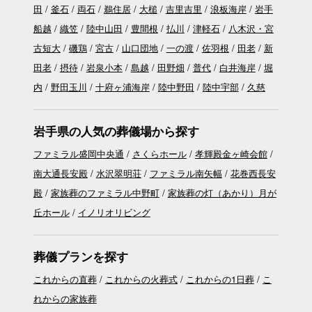
田
釜石
両石
鵜住居
大槌
吉里吉里
浪板海岸
岩手
船越
織笠
陸中山田
豊間根
払川
津軽石
八木沢・宮
古短大
磯鶏
宮古
山口団地
一の渡
佐羽根
田老
新
田老
摂待
岩泉小本
島越
田野畑
普代
白井海岸
堀
内
野田玉川
十府ヶ浦海岸
陸中野田
陸中宇部
久慈
岩手県の人気の葬儀場から探す
ファミラル盛岡中央通
さくらホール
孝輝殿金ヶ崎会館
南大通長安殿
水沢翠明荘
ファミラル南矢幅
花巻西長安
殿
家族葬のファミラル中野町
家族葬の灯（あかり）月が
丘ホール
イノリオリビング
葬儀プランを探す
これからの直葬
これからの火葬式
これからの1日葬
こ
れからの家族葬