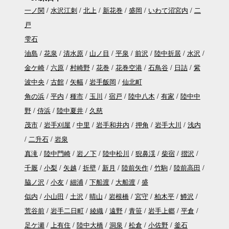
一ノ関
水沢江刺
北上
新花巻
盛岡
いわて沼宮内
二
戸
雫石
油島
花泉
清水原
山ノ目
平泉
前沢
陸中折居
水沢
金ケ崎
六原
村崎野
花巻
花巻空港
石鳥谷
日詰
紫
波中央
古館
矢幅
岩手飯岡
仙北町
角の浜
平内
種市
玉川
宿戸
陸中八木
有家
陸中中
野
侍浜
陸中夏井
久慈
茂市
岩手刈屋
中里
岩手和井内
押角
岩手大川
浅内
二升石
岩泉
真滝
陸中門崎
岩ノ下
陸中松川
猊鼻渓
柴宿
摺沢
千厩
小梨
矢越
折壁
新月
陸前矢作
竹駒
陸前高田
脇ノ沢
小友
細浦
下船渡
大船渡
盛
似内
小山田
土沢
晴山
岩根橋
宮守
柏木平
鱒沢
荒谷前
岩手二日町
綾織
遠野
青笹
岩手上郷
平倉
足ケ瀬
上有住
陸中大橋
洞泉
松倉
小佐野
釜石