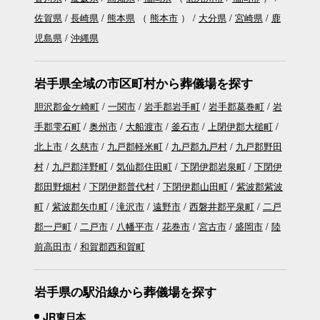
佐賀県
長崎県
熊本県
（
熊本市
）
大分県
宮崎県
鹿
児島県
沖縄県
岩手県全域の市区町村から葬儀場を探す
胆沢郡金ケ崎町
一関市
岩手郡岩手町
岩手郡葛巻町
岩
手郡雫石町
奥州市
大船渡市
釜石市
上閉伊郡大槌町
北上市
久慈市
九戸郡軽米町
九戸郡九戸村
九戸郡野田
村
九戸郡洋野町
気仙郡住田町
下閉伊郡岩泉町
下閉伊
郡田野畑村
下閉伊郡普代村
下閉伊郡山田町
紫波郡紫波
町
紫波郡矢巾町
滝沢市
遠野市
西磐井郡平泉町
二戸
郡一戸町
二戸市
八幡平市
花巻市
宮古市
盛岡市
陸
前高田市
和賀郡西和賀町
岩手県の駅沿線から葬儀場を探す
JR東日本