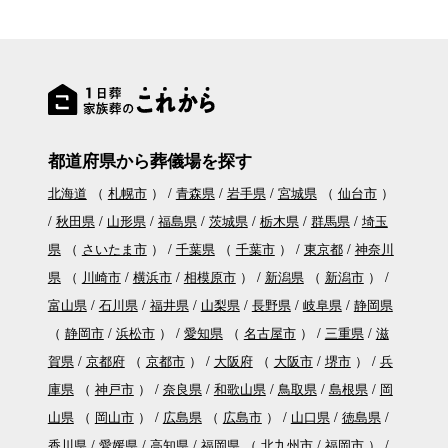
都道府県から葬儀場を探す
北海道
（
札幌市
）
青森県
岩手県
宮城県
（
仙台市
）
秋田県
山形県
福島県
茨城県
栃木県
群馬県
埼玉
県
（
さいたま市
）
千葉県
（
千葉市
）
東京都
神奈川
県
（
川崎市
横浜市
相模原市
）
新潟県
（
新潟市
）
富山県
石川県
福井県
山梨県
長野県
岐阜県
静岡県
（
静岡市
浜松市
）
愛知県
（
名古屋市
）
三重県
滋
賀県
京都府
（
京都市
）
大阪府
（
大阪市
堺市
）
兵
庫県
（
神戸市
）
奈良県
和歌山県
鳥取県
島根県
岡
山県
（
岡山市
）
広島県
（
広島市
）
山口県
徳島県
香川県
愛媛県
高知県
福岡県
（
北九州市
福岡市
）