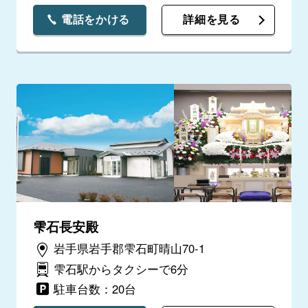
電話をかける
詳細を見る
雫石長安殿
岩手県岩手郡雫石町晴山70-1
雫石駅からタクシーで6分
駐車台数：20台