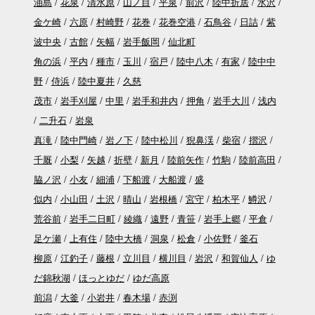
油島
花泉
清水原
山ノ目
平泉
前沢
陸中折居
水沢
金ケ崎
六原
村崎野
花巻
花巻空港
石鳥谷
日詰
紫
波中央
古館
矢幅
岩手飯岡
仙北町
角の浜
平内
種市
玉川
宿戸
陸中八木
有家
陸中中
野
侍浜
陸中夏井
久慈
茂市
岩手刈屋
中里
岩手和井内
押角
岩手大川
浅内
二升石
岩泉
真滝
陸中門崎
岩ノ下
陸中松川
猊鼻渓
柴宿
摺沢
千厩
小梨
矢越
折壁
新月
陸前矢作
竹駒
陸前高田
脇ノ沢
小友
細浦
下船渡
大船渡
盛
似内
小山田
土沢
晴山
岩根橋
宮守
柏木平
鱒沢
荒谷前
岩手二日町
綾織
遠野
青笹
岩手上郷
平倉
足ケ瀬
上有住
陸中大橋
洞泉
松倉
小佐野
釜石
柳原
江釣子
藤根
立川目
横川目
岩沢
和賀仙人
ゆ
だ錦秋湖
ほっとゆだ
ゆだ高原
前潟
大釜
小岩井
春木場
赤渕