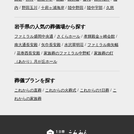
内
野田玉川
十府ヶ浦海岸
陸中野田
陸中宇部
久慈
岩手県の人気の葬儀場から探す
ファミラル盛岡中央通
さくらホール
孝輝殿金ヶ崎会館
南大通長安殿
矢巾長安殿
水沢翠明荘
ファミラル南矢幅
花巻西長安殿
家族葬のファミラル中野町
家族葬の灯
（あかり）月が丘ホール
葬儀プランを探す
これからの直葬
これからの火葬式
これからの1日葬
こ
れからの家族葬