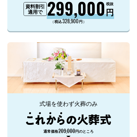
299,000
税抜
資料割引
円
適用で
328,900
（
）
税込
円
式場を使わず火葬のみ
209,000
通常価格
円のところ