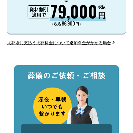
79,000
税抜
資料割引
円
適用で
86,900
（
）
税込
円
火葬場に支払う火葬料金について
追加料金がかかる場合