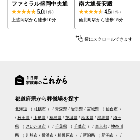
ファミラル盛岡中央通
南大通長安殿
5.0
4.5
(1件)
(1件)
上盛岡駅から徒歩10分
仙北町駅から徒歩15分
横にスクロールできます
都道府県から葬儀場を探す
北海道
（
札幌市
）
青森県
岩手県
宮城県
（
仙台市
）
秋田県
山形県
福島県
茨城県
栃木県
群馬県
埼玉
県
（
さいたま市
）
千葉県
（
千葉市
）
東京都
神奈川
県
（
川崎市
横浜市
相模原市
）
新潟県
（
新潟市
）