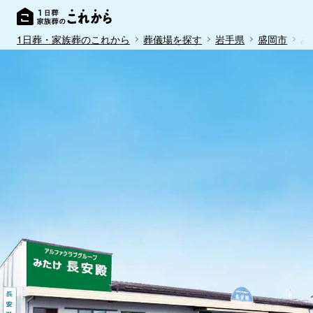
1日葬・家族葬のこれから
葬儀場を探す
岩手県
盛岡市
み