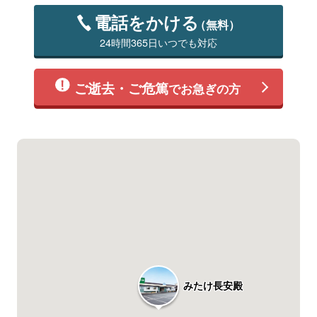
電話をかける
（無料）
24時間365日いつでも対応
ご逝去・ご危篤
でお急ぎの方
みたけ長安殿