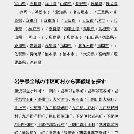
富山県
石川県
福井県
山梨県
長野県
岐阜県
静岡県
（
静岡市
浜松市
）
愛知県
（
名古屋市
）
三重県
滋
賀県
京都府
（
京都市
）
大阪府
（
大阪市
堺市
）
兵
庫県
（
神戸市
）
奈良県
和歌山県
鳥取県
島根県
岡
山県
（
岡山市
）
広島県
（
広島市
）
山口県
徳島県
香川県
愛媛県
高知県
福岡県
（
北九州市
福岡市
）
佐賀県
長崎県
熊本県
（
熊本市
）
大分県
宮崎県
鹿
児島県
沖縄県
岩手県全域の市区町村から葬儀場を探す
胆沢郡金ケ崎町
一関市
岩手郡岩手町
岩手郡葛巻町
岩
手郡雫石町
奥州市
大船渡市
釜石市
上閉伊郡大槌町
北上市
久慈市
九戸郡軽米町
九戸郡九戸村
九戸郡野田
村
九戸郡洋野町
気仙郡住田町
下閉伊郡岩泉町
下閉伊
郡田野畑村
下閉伊郡普代村
下閉伊郡山田町
紫波郡紫波
町
紫波郡矢巾町
滝沢市
遠野市
西磐井郡平泉町
二戸