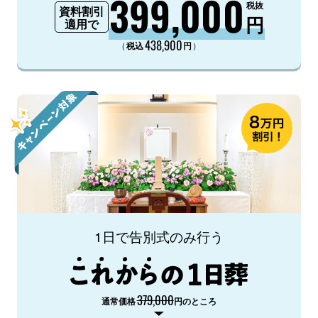
399,000
税抜
資料割引
円
適用で
438,900
（
）
税込
円
1日で告別式のみ行う
379,000
通常価格
円のところ