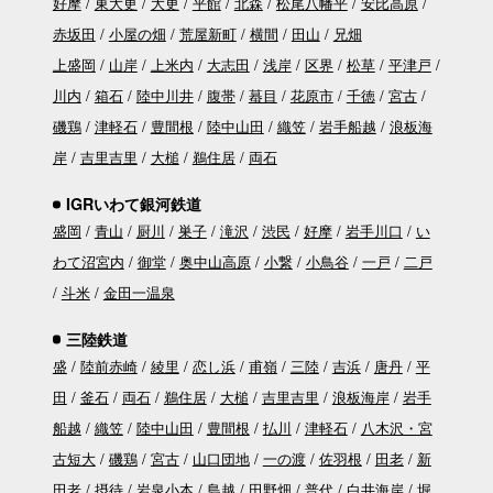
好摩
東大更
大更
平館
北森
松尾八幡平
安比高原
赤坂田
小屋の畑
荒屋新町
横間
田山
兄畑
上盛岡
山岸
上米内
大志田
浅岸
区界
松草
平津戸
川内
箱石
陸中川井
腹帯
蟇目
花原市
千徳
宮古
磯鶏
津軽石
豊間根
陸中山田
織笠
岩手船越
浪板海
岸
吉里吉里
大槌
鵜住居
両石
IGRいわて銀河鉄道
盛岡
青山
厨川
巣子
滝沢
渋民
好摩
岩手川口
い
わて沼宮内
御堂
奥中山高原
小繋
小鳥谷
一戸
二戸
斗米
金田一温泉
三陸鉄道
盛
陸前赤崎
綾里
恋し浜
甫嶺
三陸
吉浜
唐丹
平
田
釜石
両石
鵜住居
大槌
吉里吉里
浪板海岸
岩手
船越
織笠
陸中山田
豊間根
払川
津軽石
八木沢・宮
古短大
磯鶏
宮古
山口団地
一の渡
佐羽根
田老
新
田老
摂待
岩泉小本
島越
田野畑
普代
白井海岸
堀