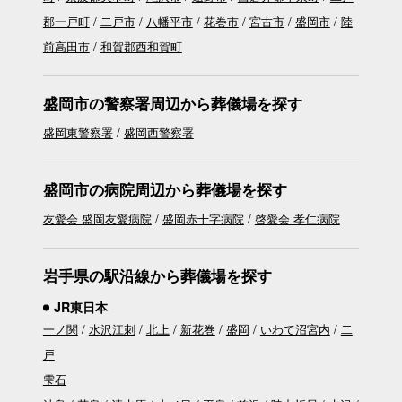
郡一戸町
二戸市
八幡平市
花巻市
宮古市
盛岡市
陸
前高田市
和賀郡西和賀町
盛岡市の警察署周辺から葬儀場を探す
盛岡東警察署
盛岡西警察署
盛岡市の病院周辺から葬儀場を探す
友愛会 盛岡友愛病院
盛岡赤十字病院
啓愛会 孝仁病院
岩手県の駅沿線から葬儀場を探す
JR東日本
一ノ関
水沢江刺
北上
新花巻
盛岡
いわて沼宮内
二
戸
雫石