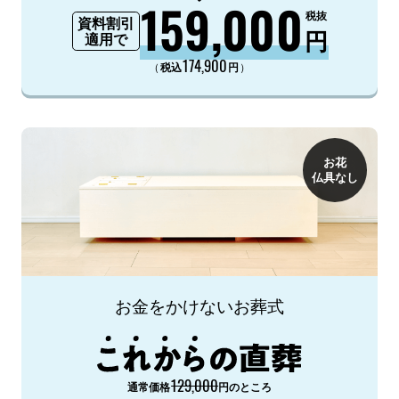
159,000
税抜
資料割引
円
適用で
174,900
（
）
税込
円
お花
仏具なし
お金をかけないお葬式
129,000
通常価格
円のところ