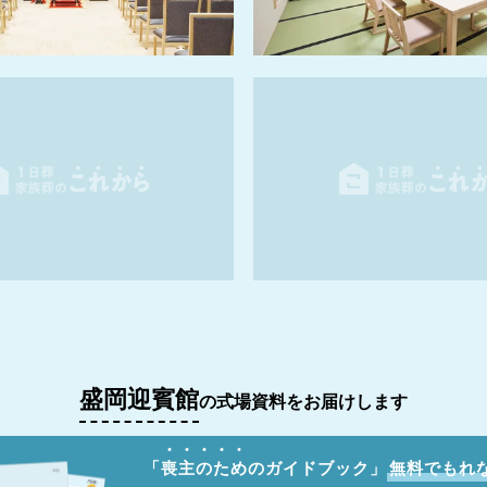
盛岡迎賓館
の式場資料をお届けします
「
喪
主
の
た
め
のガイドブック」
無料でもれ