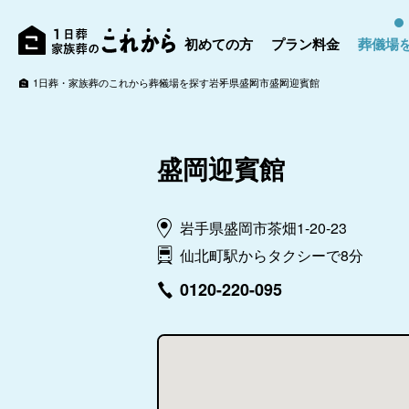
初めての方
プラン料金
葬儀場
1日葬・家族葬のこれから
葬儀場を探す
岩手県
盛岡市
盛岡迎賓館
盛岡迎賓館
岩手県盛岡市茶畑1-20-23
仙北町駅からタクシーで8分
0120-220-095