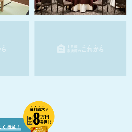
資
料
請
求
8
で
万円
最
割引!
大
なく贈呈！