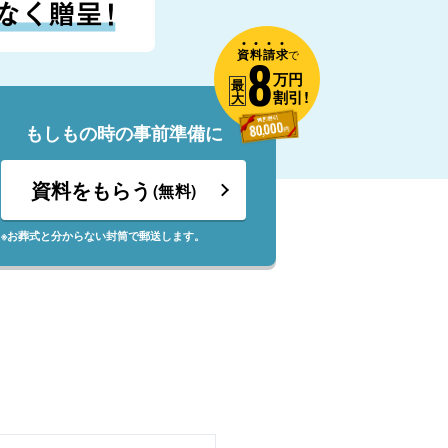
資
料
請
求
8
で
万円
最
割引!
大
もしもの時の事前準備に
資料をもらう
(無料)
※お葬式と分からない封筒で郵送します。