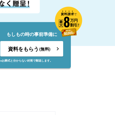
資
料
請
求
8
で
万円
最
割引!
大
もしもの時の事前準備に
資料をもらう
(無料)
※お葬式と分からない封筒で郵送します。