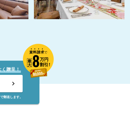
資
料
請
求
8
で
万円
最
割引!
大
なく贈呈！
筒で郵送します。