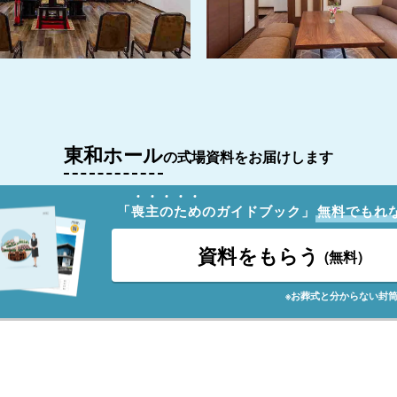
東和ホール
の式場資料をお届けします
「
喪
主
の
た
め
のガイドブック」
無料でもれ
資料をもらう
(無料)
※お葬式と分からない封