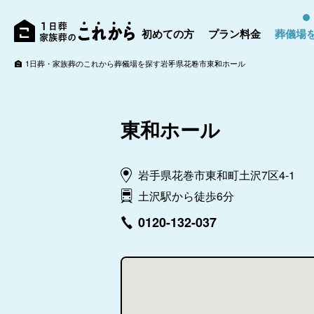
初めての方
プラン料金
葬儀場
1日葬・家族葬のこれから
葬儀場を探す
岩手県
花巻市
東和ホール
東和ホール
岩手県花巻市東和町土沢7区4-1
土沢駅から徒歩6分
0120-132-037