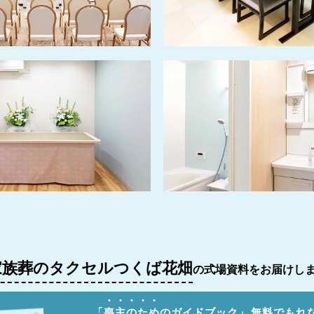
家族葬のタクセルつくば花畑
の式場資料をお届けし
「
喪
主
の
た
め
のガイドブック」
無料でもれ