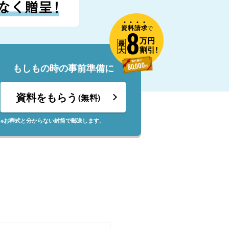
資
料
請
求
8
で
万円
最
割引!
大
もしもの時の事前準備に
資料をもらう
(無料)
※お葬式と分からない封筒で郵送します。