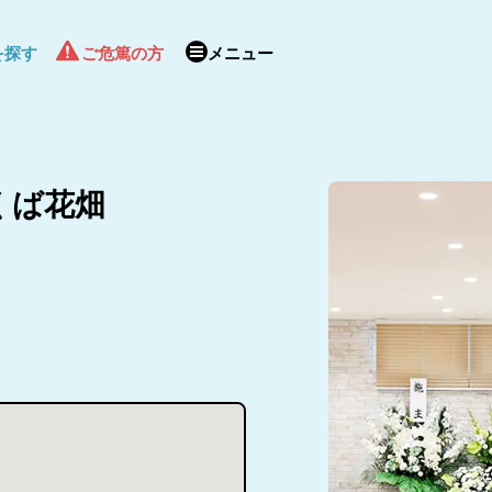
を探す
ご危篤の方
メニュー
畑
くば花畑