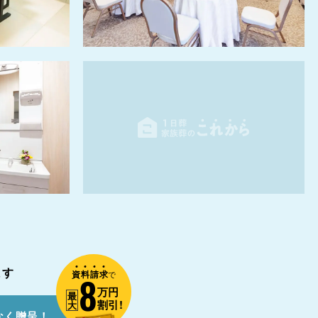
ます
資
料
請
求
8
で
万円
最
割引!
大
なく贈呈！